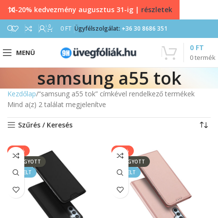
10-20% kedvezmény augusztus 31-ig |
részletek
0
0
FT
Ügyfélszolgálat:
+36 30 8686 351
0
FT
MENÜ
0
termék
samsung a55 tok
Kezdőlap
“samsung a55 tok” címkével rendelkező termékek
Mind a(z) 2 találat megjelenítve
Szűrés / Keresés
-17%
-17%
ELFOGYOTT
ELFOGYOTT
KIEMELT
KIEMELT