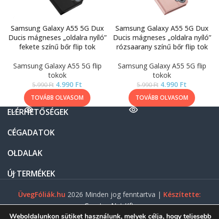
Samsung Galaxy A55 5G Dux
Samsung Galaxy A55 5G Dux
Ducis mágneses „oldalra nyíló”
Ducis mágneses „oldalra nyíló”
fekete színű bőr flip tok
rózsaarany színű bőr flip tok
Samsung Galaxy A55 5G flip
Samsung Galaxy A55 5G flip
tokok
tokok
4.990
Ft
4.990
Ft
5.990
Ft
5.990
Ft
TOVÁBB OLVASOM
TOVÁBB OLVASOM
ELÉRHETŐSÉGEK
CÉGADATOK
OLDALAK
ÚJ TERMÉKEK
ÜvegFóliák.hu
2026 Minden jog fenntartva |
Készítette:
Gasztro Net Kft.
Weboldalunkon sütiket használunk, melyek célja, hogy teljesebb