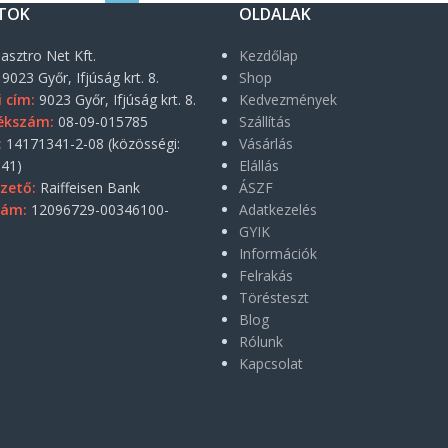
TOK
OLDALAK
asztro Net Kft.
Kezdőlap
9023 Győr, Ifjúság krt. 8.
Shop
i cím:
9023 Győr, Ifjúság krt. 8.
Kedvezmények
ékszám:
08-09-015785
Szállítás
:
14171341-2-08 (közösségi:
Vásárlás
41)
Elállás
zető:
Raiffeisen Bank
ÁSZF
zám:
12096729-00346100-
Adatkezelés
GYIK
Információk
Felrakás
Törésteszt
Blog
Rólunk
Kapcsolat