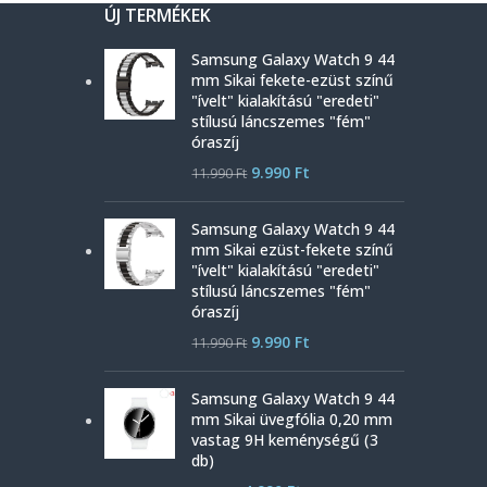
ÚJ TERMÉKEK
Samsung Galaxy Watch 9 44
mm Sikai fekete-ezüst színű
"ívelt" kialakítású "eredeti"
stílusú láncszemes "fém"
óraszíj
9.990
Ft
11.990
Ft
Samsung Galaxy Watch 9 44
mm Sikai ezüst-fekete színű
"ívelt" kialakítású "eredeti"
stílusú láncszemes "fém"
óraszíj
9.990
Ft
11.990
Ft
Samsung Galaxy Watch 9 44
mm Sikai üvegfólia 0,20 mm
vastag 9H keménységű (3
db)