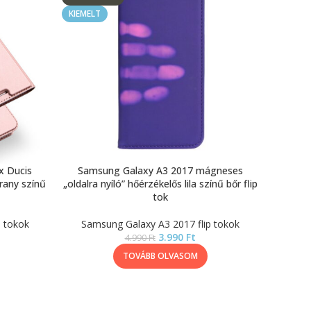
KIEMELT
x Ducis
Samsung Galaxy A3 2017 mágneses
rany színű
„oldalra nyíló” hőérzékelős lila színű bőr flip
tok
p tokok
Samsung Galaxy A3 2017 flip tokok
3.990
Ft
4.990
Ft
TOVÁBB OLVASOM