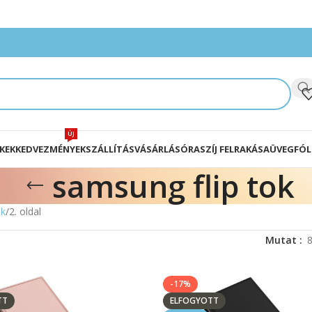
ÚJ
KEK
KEDVEZMÉNYEK
SZÁLLÍTÁS
VÁSÁRLÁS
ÓRASZÍJ FELRAKÁSA
ÜVEGFÓL
samsung flip tok
ek
2. oldal
Mutat
-17%
TT
ELFOGYOTT