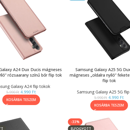
Galaxy A24 Dux Ducis mágneses
Samsung Galaxy A25 5G Dux
yíló” rózsaarany színű bőr flip tok
mágneses „oldalra nyíló” fekete
flip tok
sung Galaxy A24 flip tokok
4.990
Ft
Samsung Galaxy A25 5G flip
5.990
Ft
4.990
Ft
5.990
Ft
KOSÁRBA TESZEM
KOSÁRBA TESZEM
-33%
TT
ELFOGYOTT