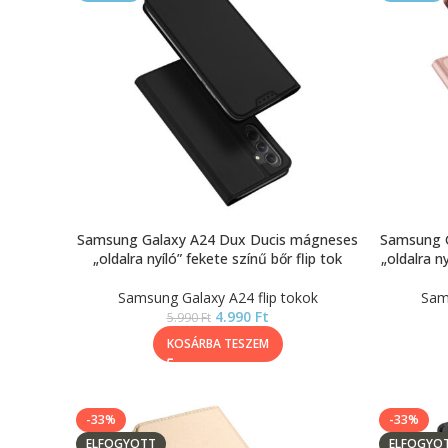
Samsung Galaxy A24 Dux Ducis mágneses
Samsung 
„oldalra nyíló” fekete színű bőr flip tok
„oldalra n
Samsung Galaxy A24 flip tokok
Sam
4.990
Ft
5.990
Ft
KOSÁRBA TESZEM
-33%
-33%
ELFOGYOTT
ELFOGYO