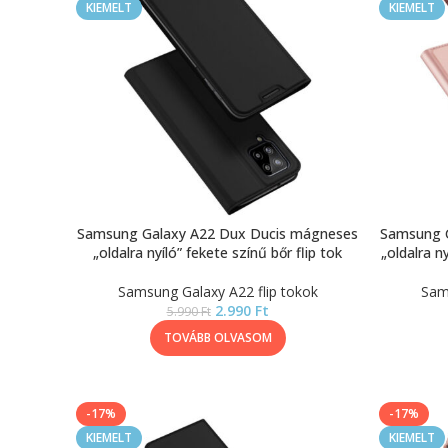
KIEMELT
KIEMELT
Samsung Galaxy A22 Dux Ducis mágneses
Samsung 
„oldalra nyíló” fekete színű bőr flip tok
„oldalra n
Samsung Galaxy A22 flip tokok
Sam
2.990
Ft
5.990
Ft
TOVÁBB OLVASOM
-17%
-17%
KIEMELT
KIEMELT