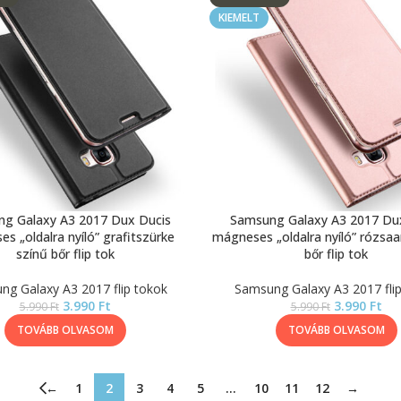
KIEMELT
g Galaxy A3 2017 Dux Ducis
Samsung Galaxy A3 2017 Du
s „oldalra nyíló” grafitszürke
mágneses „oldalra nyíló” rózsaa
színű bőr flip tok
bőr flip tok
g Galaxy A3 2017 flip tokok
Samsung Galaxy A3 2017 fli
3.990
Ft
3.990
Ft
5.990
Ft
5.990
Ft
TOVÁBB OLVASOM
TOVÁBB OLVASOM
←
1
2
3
4
5
…
10
11
12
→