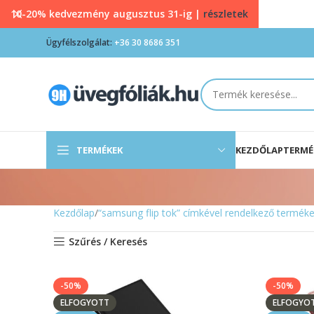
10-20% kedvezmény augusztus 31-ig |
részletek
Ügyfélszolgálat:
+36 30 8686 351
TERMÉKEK
KEZDŐLAP
TERMÉ
Kezdőlap
“samsung flip tok” címkével rendelkező termék
Szűrés / Keresés
-50%
-50%
ELFOGYOTT
ELFOGYO