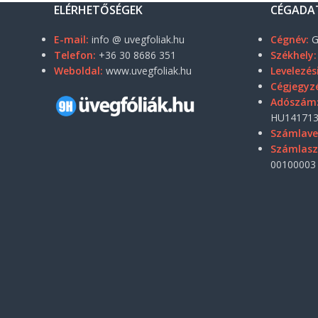
ELÉRHETŐSÉGEK
CÉGADA
E-mail:
info @ uvegfoliak.hu
Cégnév:
G
Telefon:
+36 30 8686 351
Székhely:
Weboldal:
www.uvegfoliak.hu
Levelezés
Cégjegyz
Adószám
HU141713
Számlave
Számlas
00100003