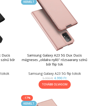
KIEMELT
 Ducis
Samsung Galaxy A23 5G Dux Ducis
 színű bőr
mágneses „oldalra nyíló” rózsaarany színű
bőr flip tok
 tokok
Samsung Galaxy A23 5G flip tokok
4.990
Ft
5.990
Ft
TOVÁBB OLVASOM
-17%
KIEMELT