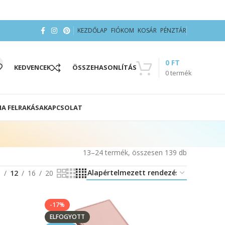
KEZDŐLAP
FIÓKOM
KOSÁR
PÉNZTÁR
0
FT
KEDVENCEK
ÖSSZEHASONLÍTÁS
0
termék
IA FELRAKÁSA
KAPCSOLAT
13–24 termék, összesen 139 db
8
12
16
20
-17%
ELFOGYOTT