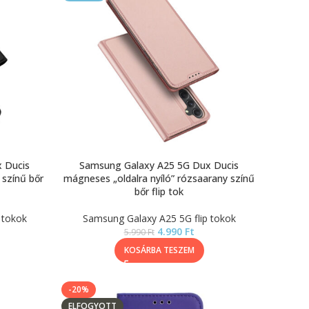
 Ducis
Samsung Galaxy A25 5G Dux Ducis
 színű bőr
mágneses „oldalra nyíló” rózsaarany színű
bőr flip tok
 tokok
Samsung Galaxy A25 5G flip tokok
4.990
Ft
5.990
Ft
KOSÁRBA TESZEM
-20%
ELFOGYOTT