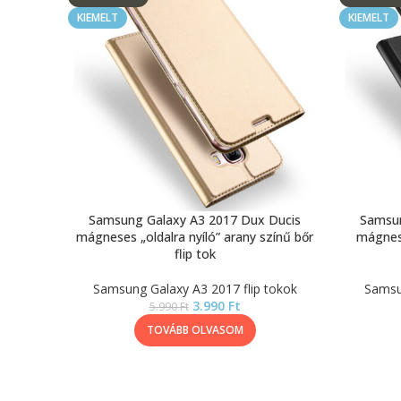
KIEMELT
KIEMELT
Samsung Galaxy A3 2017 Dux Ducis
Samsun
mágneses „oldalra nyíló” arany színű bőr
mágnese
flip tok
Samsung Galaxy A3 2017 flip tokok
Samsun
3.990
Ft
5.990
Ft
TOVÁBB OLVASOM