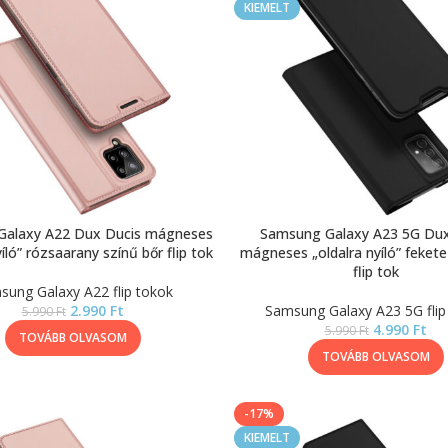
KIEMELT
Galaxy A22 Dux Ducis mágneses
Samsung Galaxy A23 5G Dux
yíló” rózsaarany színű bőr flip tok
mágneses „oldalra nyíló” fekete
flip tok
sung Galaxy A22 flip tokok
2.990
Ft
Samsung Galaxy A23 5G flip
5.990
Ft
4.990
Ft
5.990
Ft
TOVÁBB OLVASOM
TOVÁBB OLVASOM
-17%
KIEMELT