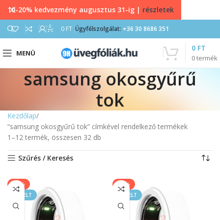
10-20% kedvezmény augusztus 31-ig |
részletek
0
0
FT
Ügyfélszolgálat:
+36 30 8686 351
0
FT
MENÜ
0
termék
samsung okosgyűrű
tok
Kezdőlap
“samsung okosgyűrű tok” címkével rendelkező termékek
1–12 termék, összesen 32 db
Szűrés / Keresés
-40%
-40%
KIEMELT
KIEMELT