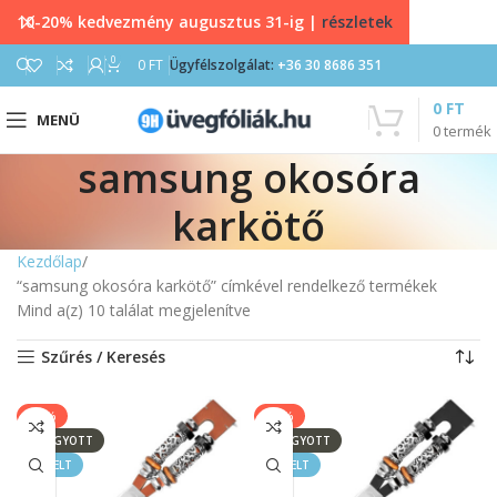
10-20% kedvezmény augusztus 31-ig |
részletek
0
0
FT
Ügyfélszolgálat:
+36 30 8686 351
0
FT
MENÜ
0
termék
samsung okosóra
karkötő
Kezdőlap
“samsung okosóra karkötő” címkével rendelkező termékek
Mind a(z) 10 találat megjelenítve
Szűrés / Keresés
-25%
-25%
ELFOGYOTT
ELFOGYOTT
KIEMELT
KIEMELT