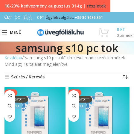
10-20% kedvezmény augusztus 31-ig |
részletek
0
0
FT
Ügyfélszolgálat:
+36 30 8686 351
0
FT
MENÜ
0
termék
samsung s10 pc tok
Kezdőlap
“samsung s10 pc tok” címkével rendelkező termékek
Mind a(z) 10 találat megjelenítve
Szűrés / Keresés
SALE
SALE
ELFOGYOTT
ELFOGYOTT
KIEMELT
KIEMELT