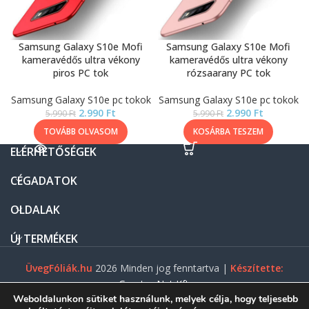
Samsung Galaxy S10e Mofi
Samsung Galaxy S10e Mofi
kameravédős ultra vékony
kameravédős ultra vékony
piros PC tok
rózsaarany PC tok
Samsung Galaxy S10e pc tokok
Samsung Galaxy S10e pc tokok
2.990
Ft
2.990
Ft
5.990
Ft
5.990
Ft
TOVÁBB OLVASOM
KOSÁRBA TESZEM
ELÉRHETŐSÉGEK
CÉGADATOK
OLDALAK
ÚJ TERMÉKEK
ÜvegFóliák.hu
2026 Minden jog fenntartva |
Készítette:
Gasztro Net Kft.
Weboldalunkon sütiket használunk, melyek célja, hogy teljesebb