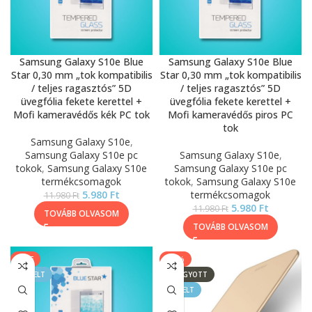
Samsung Galaxy S10e Blue
Samsung Galaxy S10e Blue
Star 0,30 mm „tok kompatibilis
Star 0,30 mm „tok kompatibilis
/ teljes ragasztós” 5D
/ teljes ragasztós” 5D
üvegfólia fekete kerettel +
üvegfólia fekete kerettel +
Mofi kameravédős kék PC tok
Mofi kameravédős piros PC
tok
Samsung Galaxy S10e
,
Samsung Galaxy S10e pc
Samsung Galaxy S10e
,
tokok
,
Samsung Galaxy S10e
Samsung Galaxy S10e pc
termékcsomagok
tokok
,
Samsung Galaxy S10e
5.980
Ft
termékcsomagok
11.980
Ft
5.980
Ft
11.980
Ft
TOVÁBB OLVASOM
TOVÁBB OLVASOM
SALE
-50%
KIEMELT
ELFOGYOTT
KIEMELT