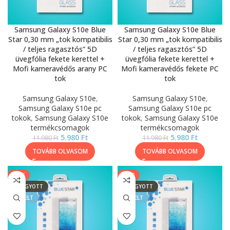
Samsung Galaxy S10e Blue
Samsung Galaxy S10e Blue
Star 0,30 mm „tok kompatibilis
Star 0,30 mm „tok kompatibilis
/ teljes ragasztós” 5D
/ teljes ragasztós” 5D
üvegfólia fekete kerettel +
üvegfólia fekete kerettel +
Mofi kameravédős arany PC
Mofi kameravédős fekete PC
tok
tok
Samsung Galaxy S10e
,
Samsung Galaxy S10e
,
Samsung Galaxy S10e pc
Samsung Galaxy S10e pc
tokok
,
Samsung Galaxy S10e
tokok
,
Samsung Galaxy S10e
termékcsomagok
termékcsomagok
5.980
Ft
5.980
Ft
11.980
Ft
11.980
Ft
TOVÁBB OLVASOM
TOVÁBB OLVASOM
SALE
SALE
ELFOGYOTT
ELFOGYOTT
KIEMELT
KIEMELT