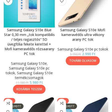
Samsung Galaxy S10e Blue
Samsung Galaxy S10e Mofi
Star 0,30 mm „tok kompatibilis
kameravédős ultra vékony
/ teljes ragasztós” 5D
arany PC tok
üvegfólia fekete kerettel +
Mofi kameravédős rózsaarany
Samsung Galaxy S10e pc tokok
PC tok
2.990
Ft
5.990
Ft
TOVÁBB OLVASOM
Samsung Galaxy S10e
,
Samsung Galaxy S10e pc
tokok
,
Samsung Galaxy S10e
termékcsomagok
5.980
Ft
11.980
Ft
KOSÁRBA TESZEM
-50%
-50%
ELFOGYOTT
ELFOGYOTT
KIEMELT
KIEMELT