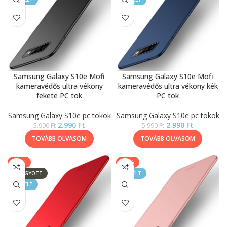
Samsung Galaxy S10e Mofi
Samsung Galaxy S10e Mofi
kameravédős ultra vékony
kameravédős ultra vékony kék
fekete PC tok
PC tok
Samsung Galaxy S10e pc tokok
Samsung Galaxy S10e pc tokok
2.990
Ft
2.990
Ft
5.990
Ft
5.990
Ft
TOVÁBB OLVASOM
TOVÁBB OLVASOM
-50%
-50%
ELFOGYOTT
KIEMELT
KIEMELT