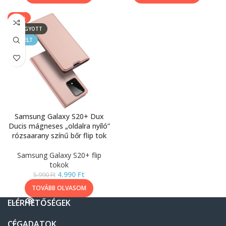
-17%
ELFOGYOTT
KIEMELT
Samsung Galaxy S20+ Dux
Ducis mágneses „oldalra nyíló”
rózsaarany színű bőr flip tok
Samsung Galaxy S20+ flip
tokok
4.990
Ft
5.990
Ft
TOVÁBB OLVASOM
ELÉRHETŐSÉGEK
CÉGADATOK