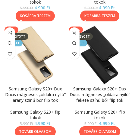
tokok
tokok
4.990
Ft
4.990
Ft
5.990
Ft
5.990
Ft
KOSÁRBA TESZEM
KOSÁRBA TESZEM
-17%
-17%
ELFOGYOTT
ELFOGYOTT
KIEMELT
KIEMELT
Samsung Galaxy S20+ Dux
Samsung Galaxy S20+ Dux
Ducis mágneses „oldalra nyíló”
Ducis mágneses „oldalra nyíló”
arany színű bőr flip tok
fekete színű bőr flip tok
Samsung Galaxy S20+ flip
Samsung Galaxy S20+ flip
tokok
tokok
4.990
Ft
4.990
Ft
5.990
Ft
5.990
Ft
TOVÁBB OLVASOM
TOVÁBB OLVASOM