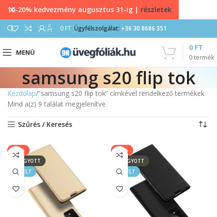
10-20% kedvezmény augusztus 31-ig |
részletek
0
0
FT
Ügyfélszolgálat:
+36 30 8686 351
0
FT
MENÜ
0
termék
samsung s20 flip tok
Kezdőlap
“samsung s20 flip tok” címkével rendelkező termékek
Mind a(z) 9 találat megjelenítve
Szűrés / Keresés
-17%
-17%
ELFOGYOTT
ELFOGYOTT
KIEMELT
KIEMELT