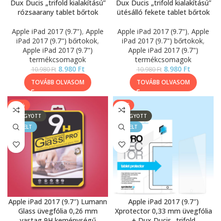
Dux Ducis „trifold kialakítású”
Dux Ducis „trifold kialakítású”
rózsaarany tablet bőrtok
ütésálló fekete tablet bőrtok
Apple iPad 2017 (9.7")
,
Apple
Apple iPad 2017 (9.7")
,
Apple
iPad 2017 (9.7") bőrtokok
,
iPad 2017 (9.7") bőrtokok
,
Apple iPad 2017 (9.7")
Apple iPad 2017 (9.7")
termékcsomagok
termékcsomagok
8.980
Ft
8.980
Ft
10.980
Ft
10.980
Ft
TOVÁBB OLVASOM
TOVÁBB OLVASOM
-11%
SALE
ELFOGYOTT
ELFOGYOTT
KIEMELT
KIEMELT
Apple iPad 2017 (9.7″) Lumann
Apple iPad 2017 (9.7″)
Glass üvegfólia 0,26 mm
Xprotector 0,33 mm üvegfólia
vastag 9H keménységű
+ Dux Ducis „trifold