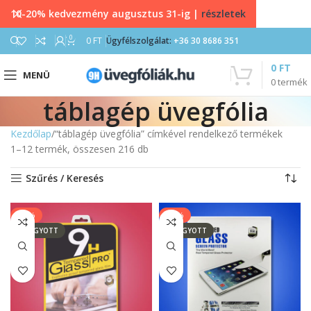
10-20% kedvezmény augusztus 31-ig |
részletek
0
0
FT
Ügyfélszolgálat:
+36 30 8686 351
0
FT
MENÜ
0
termék
táblagép üvegfólia
Kezdőlap
“táblagép üvegfólia” címkével rendelkező termékek
1–12 termék, összesen 216 db
Szűrés / Keresés
-13%
-14%
ELFOGYOTT
ELFOGYOTT