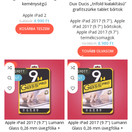
keménységű
Dux Ducis „trifold kialakítású”
grafitszürke tablet bőrtok
Apple iPad 2
4.990
Ft
Apple iPad 2017 (9.7")
,
Apple
5.490
Ft
iPad 2017 (9.7") bőrtokok
,
KOSÁRBA TESZEM
Apple iPad 2017 (9.7")
termékcsomagok
8.980
Ft
10.980
Ft
TOVÁBB OLVASOM
SALE
SALE
ELFOGYOTT
ELFOGYOTT
KIEMELT
KIEMELT
Apple iPad 2017 (9.7″) Lumann
Apple iPad 2017 (9.7″) Lumann
Glass 0,26 mm üvegfólia +
Glass 0,26 mm üvegfólia +