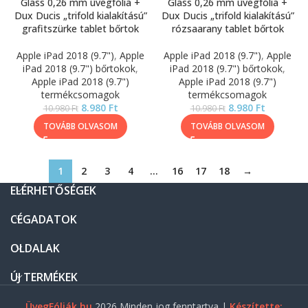
Glass 0,26 mm üvegfólia +
Glass 0,26 mm üvegfólia +
Dux Ducis „trifold kialakítású”
Dux Ducis „trifold kialakítású”
grafitszürke tablet bőrtok
rózsaarany tablet bőrtok
Apple iPad 2018 (9.7")
,
Apple
Apple iPad 2018 (9.7")
,
Apple
iPad 2018 (9.7") bőrtokok
,
iPad 2018 (9.7") bőrtokok
,
Apple iPad 2018 (9.7")
Apple iPad 2018 (9.7")
termékcsomagok
termékcsomagok
8.980
Ft
8.980
Ft
10.980
Ft
10.980
Ft
TOVÁBB OLVASOM
TOVÁBB OLVASOM
1
2
3
4
…
16
17
18
→
ELÉRHETŐSÉGEK
CÉGADATOK
OLDALAK
ÚJ TERMÉKEK
ÜvegFóliák.hu
2026 Minden jog fenntartva |
Készítette: