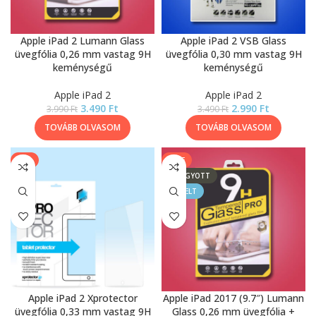
Apple iPad 2 Lumann Glass
Apple iPad 2 VSB Glass
üvegfólia 0,26 mm vastag 9H
üvegfólia 0,30 mm vastag 9H
keménységű
keménységű
Apple iPad 2
Apple iPad 2
3.490
Ft
2.990
Ft
3.990
Ft
3.490
Ft
TOVÁBB OLVASOM
TOVÁBB OLVASOM
-9%
SALE
ELFOGYOTT
KIEMELT
Apple iPad 2 Xprotector
Apple iPad 2017 (9.7″) Lumann
üvegfólia 0,33 mm vastag 9H
Glass 0,26 mm üvegfólia +