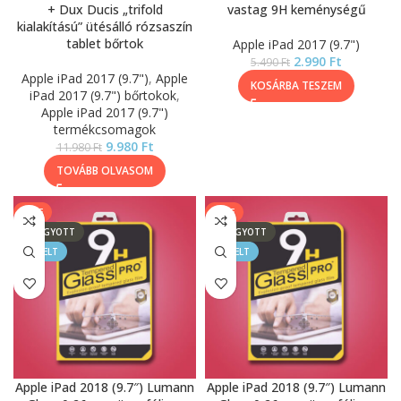
+ Dux Ducis „trifold
vastag 9H keménységű
kialakítású” ütésálló rózsaszín
tablet bőrtok
Apple iPad 2017 (9.7")
2.990
Ft
5.490
Ft
Apple iPad 2017 (9.7")
,
Apple
KOSÁRBA TESZEM
iPad 2017 (9.7") bőrtokok
,
Apple iPad 2017 (9.7")
termékcsomagok
9.980
Ft
11.980
Ft
TOVÁBB OLVASOM
SALE
SALE
ELFOGYOTT
ELFOGYOTT
KIEMELT
KIEMELT
Apple iPad 2018 (9.7″) Lumann
Apple iPad 2018 (9.7″) Lumann