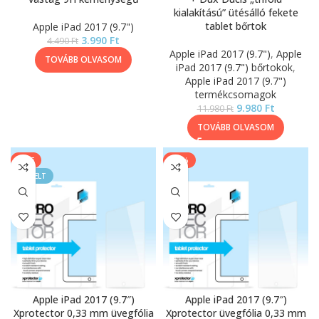
kialakítású” ütésálló fekete
tablet bőrtok
Apple iPad 2017 (9.7")
3.990
Ft
4.490
Ft
Apple iPad 2017 (9.7")
,
Apple
TOVÁBB OLVASOM
iPad 2017 (9.7") bőrtokok
,
Apple iPad 2017 (9.7")
termékcsomagok
9.980
Ft
11.980
Ft
TOVÁBB OLVASOM
SALE
-46%
KIEMELT
Apple iPad 2017 (9.7″)
Apple iPad 2017 (9.7″)
Xprotector 0,33 mm üvegfólia
Xprotector üvegfólia 0,33 mm