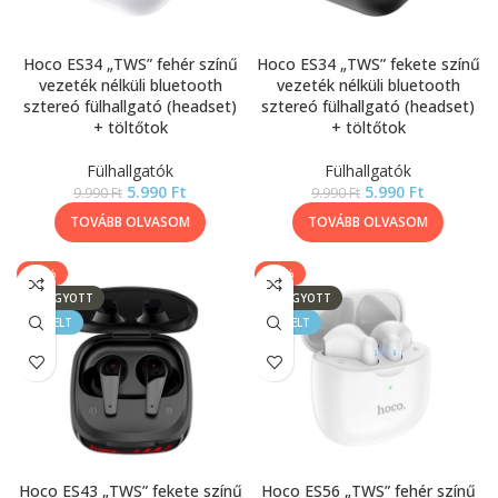
Hoco ES34 „TWS” fehér színű
Hoco ES34 „TWS” fekete színű
vezeték nélküli bluetooth
vezeték nélküli bluetooth
sztereó fülhallgató (headset)
sztereó fülhallgató (headset)
+ töltőtok
+ töltőtok
Fülhallgatók
Fülhallgatók
5.990
Ft
5.990
Ft
9.990
Ft
9.990
Ft
TOVÁBB OLVASOM
TOVÁBB OLVASOM
-30%
-30%
ELFOGYOTT
ELFOGYOTT
KIEMELT
KIEMELT
Hoco ES43 „TWS” fekete színű
Hoco ES56 „TWS” fehér színű