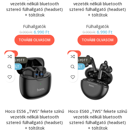
vezeték nélküli bluetooth
vezeték nélküli bluetooth
sztereó fülhallgató (headset)
sztereó fülhallgató (headset)
+ töltőtok
+ töltőtok
Fülhallgatók
Fülhallgatók
6.990
Ft
6.990
Ft
9.990
Ft
9.990
Ft
TOVÁBB OLVASOM
TOVÁBB OLVASOM
-30%
-20%
ELFOGYOTT
ELFOGYOTT
KIEMELT
KIEMELT
Hoco ES56 „TWS” fekete színű
Hoco ES60 „TWS” fekete színű
vezeték nélküli bluetooth
vezeték nélküli bluetooth
sztereó fülhallgató (headset)
sztereó fülhallgató (headset)
+ töltőtok
+ töltőtok