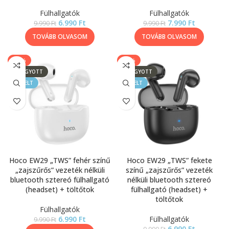
Fülhallgatók
Fülhallgatók
6.990
Ft
7.990
Ft
9.990
Ft
9.990
Ft
TOVÁBB OLVASOM
TOVÁBB OLVASOM
-30%
-30%
ELFOGYOTT
ELFOGYOTT
KIEMELT
KIEMELT
Hoco EW29 „TWS” fehér színű
Hoco EW29 „TWS” fekete
„zajszűrős” vezeték nélküli
színű „zajszűrős” vezeték
bluetooth sztereó fülhallgató
nélküli bluetooth sztereó
(headset) + töltőtok
fülhallgató (headset) +
töltőtok
Fülhallgatók
6.990
Ft
Fülhallgatók
9.990
Ft
6.990
Ft