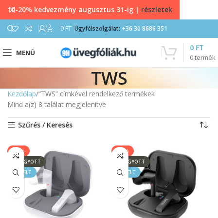
10-20% kedvezmény augusztus 31-ig |
részletek
0
0
FT
Ügyfélszolgálat:
+36 30 8686 351
0
FT
MENÜ
0
termék
TWS
Kezdőlap
“TWS” címkével rendelkező termékek
Mind a(z) 8 találat megjelenítve
Szűrés / Keresés
-40%
-40%
ELFOGYOTT
ELFOGYOTT
KIEMELT
KIEMELT