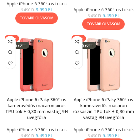
Apple iPhone 6 360°-os tokok
3.990
Ft
Apple iPhone 6 360°-os tokok
6.490
Ft
5.490
Ft
6.490
Ft
TOVÁBB OLVASOM
TOVÁBB OLVASOM
-15%
-15%
ELFOGYOTT
ELFOGYOTT
Apple iPhone 6 iPaky 360°-os
Apple iPhone 6 iPaky 360°-os
kameravédős macaron piros
kameravédős macaron
TPU tok + 0,30 mm vastag 9H
rózsaszín TPU tok + 0,30 mm
üvegfólia
vastag 9H üvegfólia
Apple iPhone 6 360°-os tokok
Apple iPhone 6 360°-os tokok
5.490
Ft
5.490
Ft
6.490
Ft
6.490
Ft