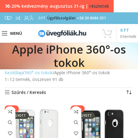
10-20% kedvezmény augusztus 31-ig |
részletek
0
0
FT
Ügyfélszolgálat:
+36 30 8686 351
0
FT
MENÜ
0
termék
Apple iPhone 360°-os
tokok
Kezdőlap
360°-os tokok
Apple iPhone 360°-os tokok
1–12 termék, összesen 91 db
Szűrés / Keresés
-25%
-25%
ELFOGYOTT
ELFOGYOTT