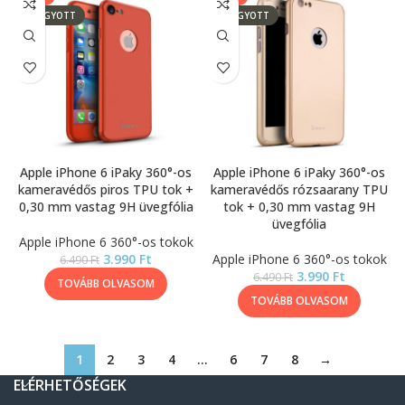
ELFOGYOTT
ELFOGYOTT
Apple iPhone 6 iPaky 360°-os
Apple iPhone 6 iPaky 360°-os
kameravédős piros TPU tok +
kameravédős rózsaarany TPU
0,30 mm vastag 9H üvegfólia
tok + 0,30 mm vastag 9H
üvegfólia
Apple iPhone 6 360°-os tokok
3.990
Ft
Apple iPhone 6 360°-os tokok
6.490
Ft
3.990
Ft
6.490
Ft
TOVÁBB OLVASOM
TOVÁBB OLVASOM
1
2
3
4
…
6
7
8
→
ELÉRHETŐSÉGEK