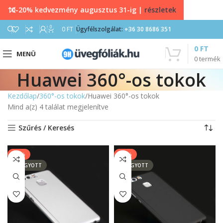
10-20% kedvezmény augusztus 31-ig |
részletek
0
0
FT
Ügyfélszolgálat:
+36 30 8686 351
0
FT
MENÜ
0
termék
Huawei 360°-os tokok
Kezdőlap
360°-os tokok
Huawei 360°-os tokok
Mind a(z) 4 találat megjelenítve
Szűrés / Keresés
-25%
-25%
ELFOGYOTT
ELFOGYOTT