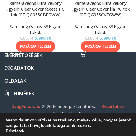
kameravédős ultra vékony
kameravédős ultra vékony
„gyári” Clear Cover fekete PC
„gyári” Clear Cover lila PC tok
tok (EF-QG955CBEGWW)
(EF-QG955CVEGWW)
Samsung Galaxy S8+ gyári
Samsung Galaxy S8+ gyári
tokok
tokok
5.990
Ft
5.990
Ft
6.990
Ft
6.990
Ft
KOSÁRBA TESZEM
KOSÁRBA TESZEM
ELÉRHETŐSÉGEK
CÉGADATOK
OLDALAK
ÚJ TERMÉKEK
ÜvegFóliák.hu
2026 Minden jog fenntartva |
Készítette:
Gasztro Net Kft.
Weboldalunkon sütiket használunk, melyek célja, hogy teljesebb
szolgáltatást nyújtsunk látogatóink részére.
Részletek