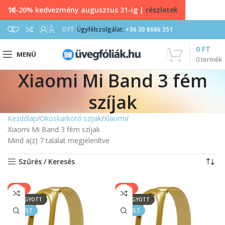
10-20% kedvezmény augusztus 31-ig |
részletek
0
0
FT
Ügyfélszolgálat:
+36 30 8686 351
0
FT
MENÜ
0
termék
Xiaomi Mi Band 3 fém
szíjak
Kezdőlap
Okoskarkötő szíjak
Xiaomi
Xiaomi Mi Band 3 fém szíjak
Mind a(z) 7 találat megjelenítve
Szűrés / Keresés
-40%
-40%
ELFOGYOTT
ELFOGYOTT
KIEMELT
KIEMELT