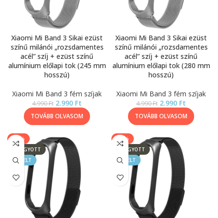
Xiaomi Mi Band 3 Sikai ezüst
Xiaomi Mi Band 3 Sikai ezüst
színű milánói „rozsdamentes
színű milánói „rozsdamentes
acél” szíj + ezüst színű
acél” szíj + ezüst színű
alumínium előlapi tok (245 mm
alumínium előlapi tok (280 mm
hosszú)
hosszú)
Xiaomi Mi Band 3 fém szíjak
Xiaomi Mi Band 3 fém szíjak
2.990
Ft
2.990
Ft
4.990
Ft
4.990
Ft
TOVÁBB OLVASOM
TOVÁBB OLVASOM
-40%
-40%
ELFOGYOTT
ELFOGYOTT
KIEMELT
KIEMELT