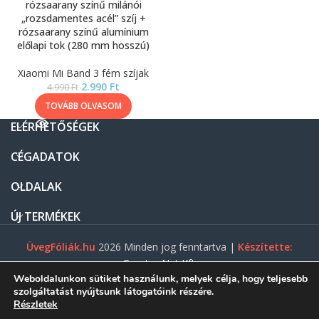
rózsaarany színű milánói
„rozsdamentes acél” szíj +
rózsaarany színű alumínium
előlapi tok (280 mm hosszú)
Xiaomi Mi Band 3 fém szíjak
2.990
Ft
4.990
Ft
TOVÁBB OLVASOM
ELÉRHETŐSÉGEK
CÉGADATOK
OLDALAK
ÚJ TERMÉKEK
ÜvegFóliák.hu
2026 Minden jog fenntartva |
Készítette:
Gasztro Net Kft.
Weboldalunkon sütiket használunk, melyek célja, hogy teljesebb
szolgáltatást nyújtsunk látogatóink részére.
Részletek