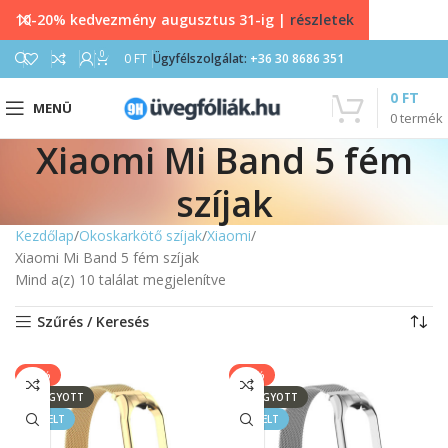
10-20% kedvezmény augusztus 31-ig |
részletek
0
0
FT
Ügyfélszolgálat:
+36 30 8686 351
0
FT
MENÜ
0
termék
Xiaomi Mi Band 5 fém
szíjak
Kezdőlap
Okoskarkötő szíjak
Xiaomi
Xiaomi Mi Band 5 fém szíjak
Mind a(z) 10 találat megjelenítve
Szűrés / Keresés
-40%
-40%
ELFOGYOTT
ELFOGYOTT
KIEMELT
KIEMELT