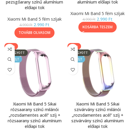
pezsgőarany színű alumínium
alumínium előlapi tok
előlapi tok
Xiaomi Mi Band 5 fém szíjak
Xiaomi Mi Band 5 fém szíjak
2.990
Ft
4.990
Ft
2.990
Ft
4.990
Ft
KOSÁRBA TESZEM
TOVÁBB OLVASOM
-40%
-40%
ELFOGYOTT
ELFOGYOTT
KIEMELT
KIEMELT
Xiaomi Mi Band 5 Sikai
Xiaomi Mi Band 5 Sikai
rózsaarany színű milánói
szivárvány színű milánói
„rozsdamentes acél” szíj +
„rozsdamentes acél” szíj +
rózsaarany színű alumínium
szivárvány színű alumínium
előlapi tok
előlapi tok