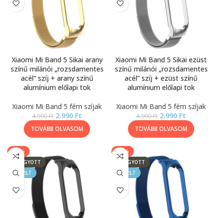
Xiaomi Mi Band 5 Sikai arany
Xiaomi Mi Band 5 Sikai ezüst
színű milánói „rozsdamentes
színű milánói „rozsdamentes
acél” szíj + arany színű
acél” szíj + ezüst színű
alumínium előlapi tok
alumínium előlapi tok
Xiaomi Mi Band 5 fém szíjak
Xiaomi Mi Band 5 fém szíjak
2.990
Ft
2.990
Ft
4.990
Ft
4.990
Ft
TOVÁBB OLVASOM
TOVÁBB OLVASOM
-40%
-40%
ELFOGYOTT
ELFOGYOTT
KIEMELT
KIEMELT