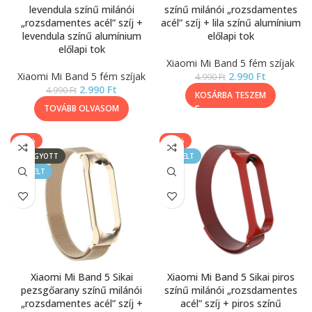
levendula színű milánói
színű milánói „rozsdamentes
„rozsdamentes acél” szíj +
acél” szíj + lila színű alumínium
levendula színű alumínium
előlapi tok
előlapi tok
Xiaomi Mi Band 5 fém szíjak
Xiaomi Mi Band 5 fém szíjak
2.990
Ft
4.990
Ft
2.990
Ft
4.990
Ft
KOSÁRBA TESZEM
TOVÁBB OLVASOM
-40%
-40%
ELFOGYOTT
KIEMELT
KIEMELT
Xiaomi Mi Band 5 Sikai
Xiaomi Mi Band 5 Sikai piros
pezsgőarany színű milánói
színű milánói „rozsdamentes
„rozsdamentes acél” szíj +
acél” szíj + piros színű