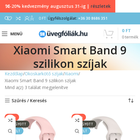
10-20% kedvezmény augusztus 31-ig |
részletek
0
0
FT
Ügyfélszolgálat:
+36 30 8686 351
0
FT
MENÜ
0
termék
Xiaomi Smart Band 9
szilikon szíjak
Kezdőlap
Okoskarkötő szíjak
Xiaomi
Xiaomi Smart Band 9 szilikon szíjak
Mind a(z) 3 találat megjelenítve
Szűrés / Keresés
-40%
-40%
ELFOGYOTT
ELFOGYOTT
KIEMELT
KIEMELT