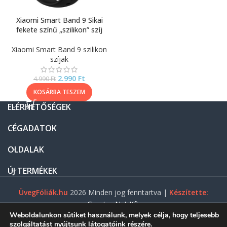
Xiaomi Smart Band 9 Sikai
fekete színű „szilikon” szíj
Xiaomi Smart Band 9 szilikon
szíjak
2.990
Ft
4.990
Ft
KOSÁRBA TESZEM
ELÉRHETŐSÉGEK
CÉGADATOK
OLDALAK
ÚJ TERMÉKEK
ÜvegFóliák.hu
2026 Minden jog fenntartva |
Készítette:
Gasztro Net Kft.
Weboldalunkon sütiket használunk, melyek célja, hogy teljesebb
szolgáltatást nyújtsunk látogatóink részére.