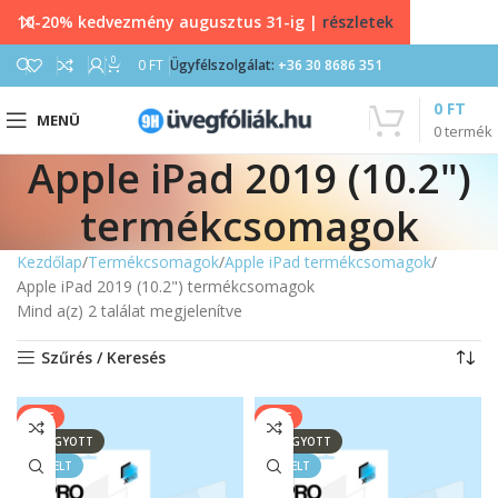
10-20% kedvezmény augusztus 31-ig |
részletek
0
0
FT
Ügyfélszolgálat:
+36 30 8686 351
0
FT
MENÜ
0
termék
Apple iPad 2019 (10.2")
termékcsomagok
Kezdőlap
Termékcsomagok
Apple iPad termékcsomagok
Apple iPad 2019 (10.2") termékcsomagok
Mind a(z) 2 találat megjelenítve
Szűrés / Keresés
SALE
SALE
ELFOGYOTT
ELFOGYOTT
KIEMELT
KIEMELT