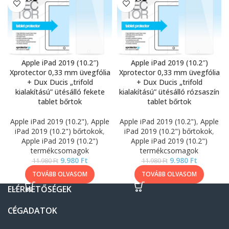
Apple iPad 2019 (10.2″)
Apple iPad 2019 (10.2″)
Xprotector 0,33 mm üvegfólia
Xprotector 0,33 mm üvegfólia
+ Dux Ducis „trifold
+ Dux Ducis „trifold
kialakítású” ütésálló fekete
kialakítású” ütésálló rózsaszín
tablet bőrtok
tablet bőrtok
Apple iPad 2019 (10.2")
,
Apple
Apple iPad 2019 (10.2")
,
Apple
iPad 2019 (10.2") bőrtokok
,
iPad 2019 (10.2") bőrtokok
,
Apple iPad 2019 (10.2")
Apple iPad 2019 (10.2")
termékcsomagok
termékcsomagok
9.980
Ft
9.980
Ft
11.980
Ft
11.980
Ft
TOVÁBB OLVASOM
TOVÁBB OLVASOM
ELÉRHETŐSÉGEK
CÉGADATOK