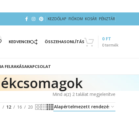
KEZDŐLAP
FIÓKOM
KOSÁR
PÉNZTÁR
0
FT
KEDVENCEK
ÖSSZEHASONLÍTÁS
0
termék
IA FELRAKÁSA
KAPCSOLAT
ermékcsomagok
Mind a(z) 2 találat megjelenítve
8
12
16
20