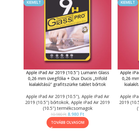
KIEMELT
KIEMELT
Apple iPad Air 2019 (10.5″) Lumann Glass
Apple iPa
0,26 mm üvegfólia + Dux Ducis „trifold
0,26 mm 
kialakítású” grafitszürke tablet bőrtok
kialakí
Apple iPad Air 2019 (10.5")
,
Apple iPad Air
Apple iPa
2019 (10.5") bőrtokok
,
Apple iPad Air 2019
2019 (10.
(10.5") termékcsomagok
(
8.980
Ft
10.980
Ft
TOVÁBB OLVASOM