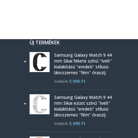
ÚJ TERMÉKEK
Samsung Galaxy Watch 9 44
mm Sikai fekete színű "ívelt"
kialakítású "eredeti" stílusú
láncszemes "fém" óraszíj
5.990
Ft
9.990
Ft
Samsung Galaxy Watch 9 44
mm Sikai ezüst színű "ívelt"
kialakítású "eredeti" stílusú
láncszemes "fém" óraszíj
5.990
Ft
9.990
Ft