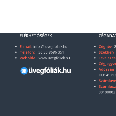
ELÉRHETŐSÉGEK
CÉGADA
E-mail:
info @ uvegfoliak.hu
Cégnév:
G
Telefon:
+36 30 8686 351
Székhely:
Weboldal:
www.uvegfoliak.hu
Levelezés
Cégjegyz
Adószám
HU141713
Számlave
Számlas
00100003