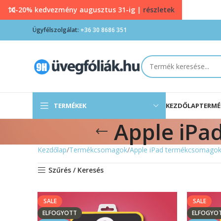
10-20% kedvezmény augusztus 31-ig |
részletek
Ügyfélszolgálat:
+36 30 8686 351
TERMÉKEK
KEZDŐLAP
TERMÉ
Apple iPa
Kezdőlap
Termékcsomagok
Apple iPad termékcsomago
Szűrés / Keresés
SALE
SALE
ELFOGYOTT
ELFOGYO