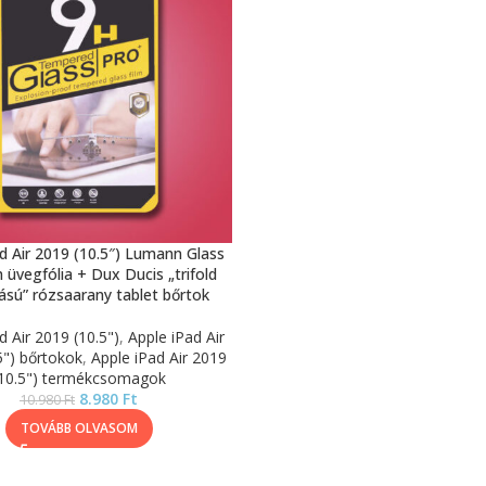
d Air 2019 (10.5″) Lumann Glass
üvegfólia + Dux Ducis „trifold
tású” rózsaarany tablet bőrtok
d Air 2019 (10.5")
,
Apple iPad Air
5") bőrtokok
,
Apple iPad Air 2019
10.5") termékcsomagok
8.980
Ft
10.980
Ft
TOVÁBB OLVASOM