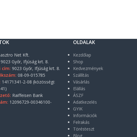
TOK
OLDALAK
asztro Net Kft.
Kezdőlap
9023 Győr, Ifjúság krt. 8.
Shop
i cím:
9023 Győr, Ifjúság krt. 8.
Kedvezmények
ékszám:
08-09-015785
Szállítás
:
14171341-2-08 (közösségi:
Vásárlás
41)
Elállás
zető:
Raiffeisen Bank
ÁSZF
zám:
12096729-00346100-
Adatkezelés
GYIK
Információk
Felrakás
Törésteszt
Blog