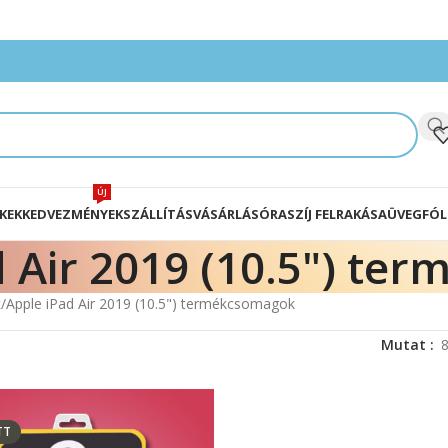
ÚJ
KEK
KEDVEZMÉNYEK
SZÁLLÍTÁS
VÁSÁRLÁS
ÓRASZÍJ FELRAKÁSA
ÜVEGFÓL
d Air 2019 (10.5") t
k
Apple iPad Air 2019 (10.5") termékcsomagok
Mutat
TT