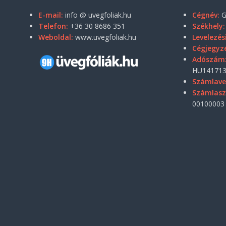
E-mail:
info @ uvegfoliak.hu
Cégnév:
G
Telefon:
+36 30 8686 351
Székhely:
Weboldal:
www.uvegfoliak.hu
Levelezés
Cégjegyz
Adószám
HU141713
Számlave
Számlas
00100003