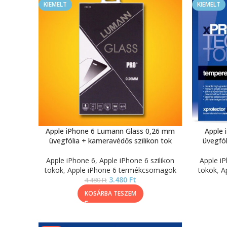
KIEMELT
KIEMELT
Apple iPhone 6 Lumann Glass 0,26 mm
Apple 
üvegfólia + kameravédős szilikon tok
üvegfól
Apple iPhone 6
,
Apple iPhone 6 szilikon
Apple i
tokok
,
Apple iPhone 6 termékcsomagok
tokok
,
A
3.480
Ft
4.480
Ft
KOSÁRBA TESZEM