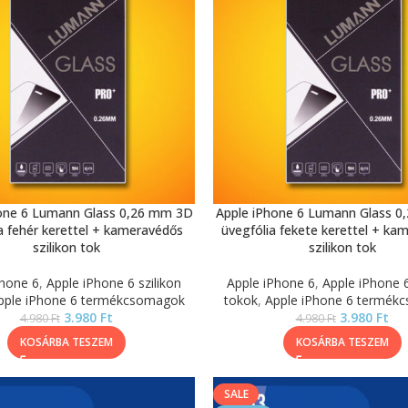
one 6 Lumann Glass 0,26 mm 3D
Apple iPhone 6 Lumann Glass 
a fehér kerettel + kameravédős
üvegfólia fekete kerettel + ka
szilikon tok
szilikon tok
Phone 6
,
Apple iPhone 6 szilikon
Apple iPhone 6
,
Apple iPhone 6
pple iPhone 6 termékcsomagok
tokok
,
Apple iPhone 6 termék
3.980
Ft
3.980
Ft
4.980
Ft
4.980
Ft
KOSÁRBA TESZEM
KOSÁRBA TESZEM
SALE