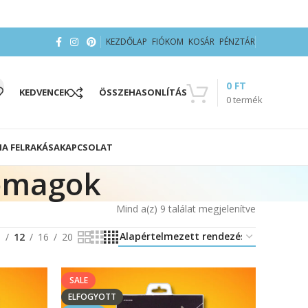
KEZDŐLAP
FIÓKOM
KOSÁR
PÉNZTÁR
0
FT
KEDVENCEK
ÖSSZEHASONLÍTÁS
0
termék
IA FELRAKÁSA
KAPCSOLAT
somagok
Mind a(z) 9 találat megjelenítve
8
12
16
20
SALE
ELFOGYOTT