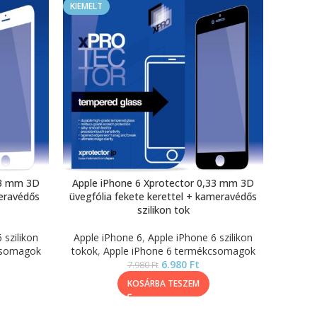
KIEMELT
33 mm 3D
Apple iPhone 6 Xprotector 0,33 mm 3D
meravédős
üvegfólia fekete kerettel + kameravédős
szilikon tok
 szilikon
Apple iPhone 6
,
Apple iPhone 6 szilikon
csomagok
tokok
,
Apple iPhone 6 termékcsomagok
6.980
Ft
7.980
Ft
KOSÁRBA TESZEM