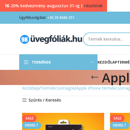
10-20% kedvezmény augusztus 31-ig |
részletek
Ügyfélszolgálat:
+36 30 8686 351
TERMÉKEK
KEZDŐLAP
TERMÉ
Appl
Kezdőlap
Termékcsomagok
Apple iPhone termékcsoma
Szűrés / Keresés
SALE
SALE
KIEMELT
KIEMELT