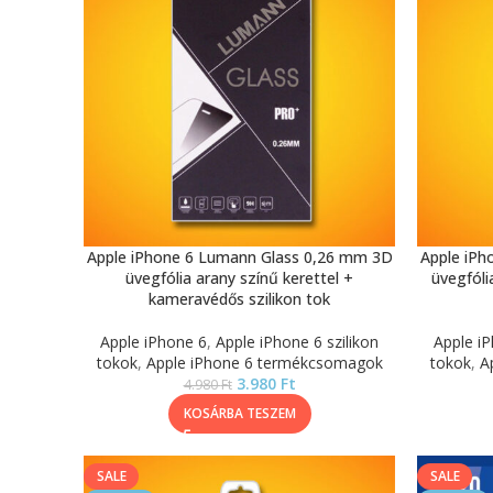
Apple iPhone 6 Lumann Glass 0,26 mm 3D
Apple iPh
üvegfólia arany színű kerettel +
üvegfóli
kameravédős szilikon tok
Apple iPhone 6
,
Apple iPhone 6 szilikon
Apple i
tokok
,
Apple iPhone 6 termékcsomagok
tokok
,
A
3.980
Ft
4.980
Ft
KOSÁRBA TESZEM
SALE
SALE