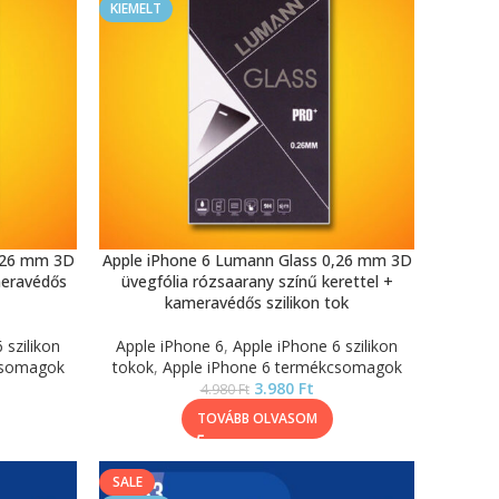
KIEMELT
0,26 mm 3D
Apple iPhone 6 Lumann Glass 0,26 mm 3D
meravédős
üvegfólia rózsaarany színű kerettel +
kameravédős szilikon tok
 szilikon
Apple iPhone 6
,
Apple iPhone 6 szilikon
csomagok
tokok
,
Apple iPhone 6 termékcsomagok
3.980
Ft
4.980
Ft
TOVÁBB OLVASOM
SALE