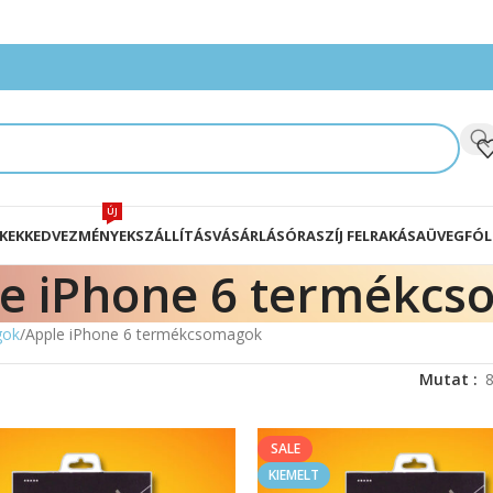
ÚJ
KEK
KEDVEZMÉNYEK
SZÁLLÍTÁS
VÁSÁRLÁS
ÓRASZÍJ FELRAKÁSA
ÜVEGFÓL
e iPhone 6 termékc
gok
Apple iPhone 6 termékcsomagok
Mutat
SALE
KIEMELT