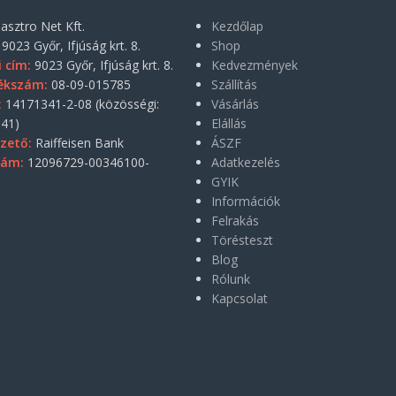
asztro Net Kft.
Kezdőlap
9023 Győr, Ifjúság krt. 8.
Shop
i cím:
9023 Győr, Ifjúság krt. 8.
Kedvezmények
ékszám:
08-09-015785
Szállítás
:
14171341-2-08 (közösségi:
Vásárlás
41)
Elállás
zető:
Raiffeisen Bank
ÁSZF
zám:
12096729-00346100-
Adatkezelés
GYIK
Információk
Felrakás
Törésteszt
Blog
Rólunk
Kapcsolat