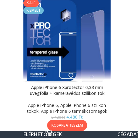
SALE
KIEMELT
Apple iPhone 6 Xprotector 0,33 mm
üvegfólia + kameravédős szilikon tok
Apple iPhone 6
,
Apple iPhone 6 szilikon
tokok
,
Apple iPhone 6 termékcsomagok
4.480
Ft
5.480
Ft
KOSÁRBA TESZEM
ELÉRHETŐSÉGEK
CÉGADA