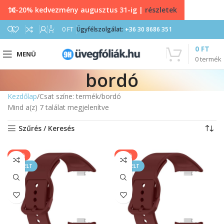
10-20% kedvezmény augusztus 31-ig |
részletek
0
0
FT
Ügyfélszolgálat:
+36 30 8686 351
0
FT
MENÜ
0
termék
bordó
Kezdőlap
Csat színe: termék
bordó
Mind a(z) 7 találat megjelenítve
Szűrés / Keresés
-20%
-20%
KIEMELT
KIEMELT