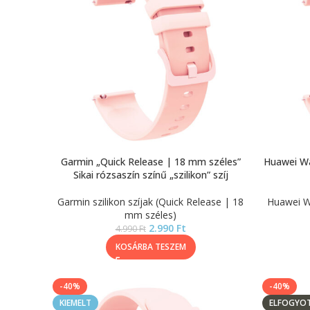
Garmin „Quick Release | 18 mm széles”
Huawei Wa
Sikai rózsaszín színű „szilikon” szíj
Garmin szilikon szíjak (Quick Release | 18
Huawei W
mm széles)
2.990
Ft
4.990
Ft
KOSÁRBA TESZEM
-40%
-40%
KIEMELT
ELFOGYO