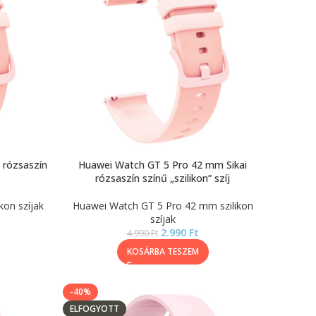
 rózsaszín
Huawei Watch GT 5 Pro 42 mm Sikai
rózsaszín színű „szilikon” szíj
on szíjak
Huawei Watch GT 5 Pro 42 mm szilikon
szíjak
2.990
Ft
4.990
Ft
KOSÁRBA TESZEM
-40%
ELFOGYOTT