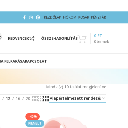
KEZDŐLAP
FIÓKOM
KOSÁR
PÉNZTÁR
0
FT
KEDVENCEK
ÖSSZEHASONLÍTÁS
0
termék
IA FELRAKÁSA
KAPCSOLAT
Mind a(z) 10 találat megjelenítve
8
12
16
20
-40%
KIEMELT