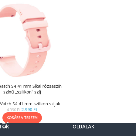
atch S4 41 mm Sikai rózsaszín
színű „szilikon” szíj
Watch S4 41 mm szilikon szíjak
2.990
Ft
4.990
Ft
KOSÁRBA TESZEM
TOK
OLDALAK