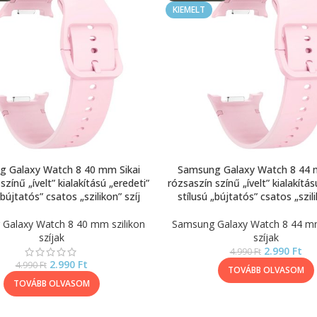
KIEMELT
 Galaxy Watch 8 40 mm Sikai
Samsung Galaxy Watch 8 44 
színű „ívelt” kialakítású „eredeti”
rózsaszín színű „ívelt” kialakítás
„bújtatós” csatos „szilikon” szíj
stílusú „bújtatós” csatos „szili
Galaxy Watch 8 40 mm szilikon
Samsung Galaxy Watch 8 44 mm
szíjak
szíjak
2.990
Ft
4.990
Ft
2.990
Ft
4.990
Ft
TOVÁBB OLVASOM
TOVÁBB OLVASOM