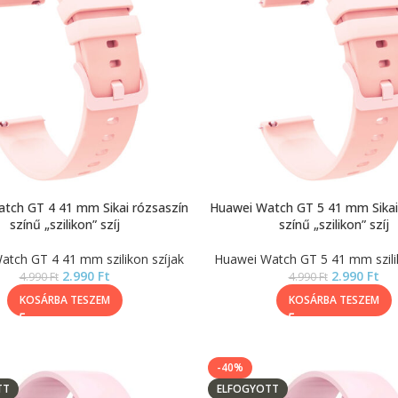
tch GT 4 41 mm Sikai rózsaszín
Huawei Watch GT 5 41 mm Sikai
színű „szilikon” szíj
színű „szilikon” szíj
atch GT 4 41 mm szilikon szíjak
Huawei Watch GT 5 41 mm szilik
2.990
Ft
2.990
Ft
4.990
Ft
4.990
Ft
KOSÁRBA TESZEM
KOSÁRBA TESZEM
-40%
TT
ELFOGYOTT