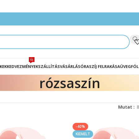
ÚJ
KEK
KEDVEZMÉNYEK
SZÁLLÍTÁS
VÁSÁRLÁS
ÓRASZÍJ FELRAKÁSA
ÜVEGFÓL
rózsaszín
Mutat
-40%
KIEMELT