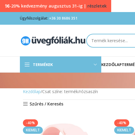
10-20% kedvezmény augusztus 31-ig |
részletek
Ügyfélszolgálat:
+36 30 8686 351
TERMÉKEK
KEZDŐLAP
TERMÉ
Kezdőlap
Csat színe: termék
rózsaszín
Szűrés / Keresés
-40%
-40%
KIEMELT
KIEMELT