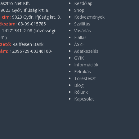
asztro Net Kft.
Kezdőlap
9023 Győr, Ifjúság krt. 8.
Shop
i cím:
9023 Győr, Ifjúság krt. 8.
Kedvezmények
ékszám:
08-09-015785
Szállítás
:
14171341-2-08 (közösségi:
Vásárlás
41)
Elállás
zető:
Raiffeisen Bank
ÁSZF
zám:
12096729-00346100-
Adatkezelés
GYIK
Információk
Felrakás
Törésteszt
Blog
Rólunk
Kapcsolat