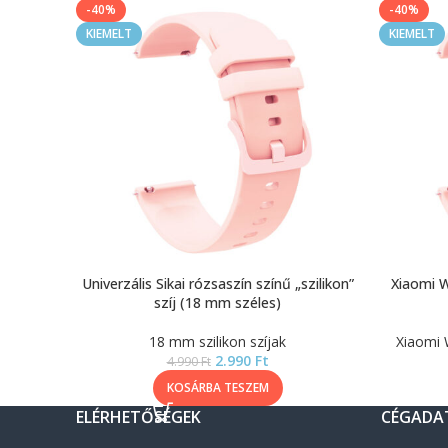
-40%
-40%
KIEMELT
KIEMELT
Univerzális Sikai rózsaszín színű „szilikon”
Xiaomi W
szíj (18 mm széles)
18 mm szilikon szíjak
Xiaomi 
2.990
Ft
4.990
Ft
KOSÁRBA TESZEM
ELÉRHETŐSÉGEK
CÉGADA