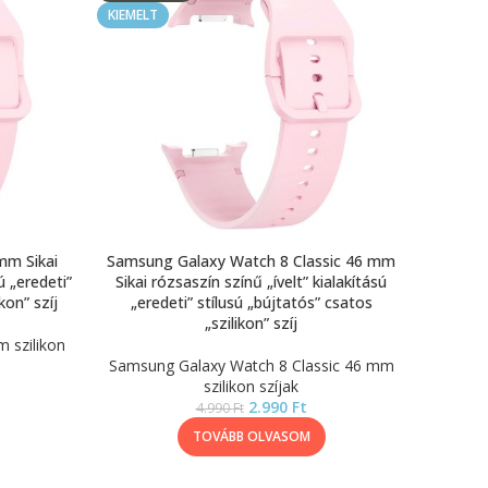
KIEMELT
mm Sikai
Samsung Galaxy Watch 8 Classic 46 mm
ú „eredeti”
Sikai rózsaszín színű „ívelt” kialakítású
kon” szíj
„eredeti” stílusú „bújtatós” csatos
„szilikon” szíj
 szilikon
Samsung Galaxy Watch 8 Classic 46 mm
szilikon szíjak
2.990
Ft
4.990
Ft
TOVÁBB OLVASOM