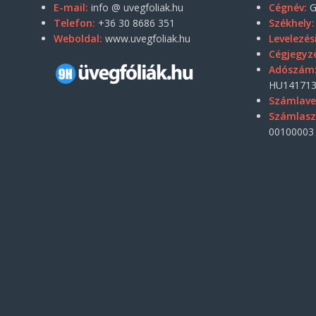
E-mail:
info @ uvegfoliak.hu
Cégnév:
G
Telefon:
+36 30 8686 351
Székhely:
Weboldal:
www.uvegfoliak.hu
Levelezés
Cégjegyz
Adószám
HU141713
Számlave
Számlas
00100003