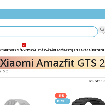
ÚJ
KEK
KEDVEZMÉNYEK
SZÁLLÍTÁS
VÁSÁRLÁS
ÓRASZÍJ FELRAKÁSA
ÜVEGFÓL
Xiaomi Amazfit GTS 2
GTS 2
Mutat
-20%
KIEMELT