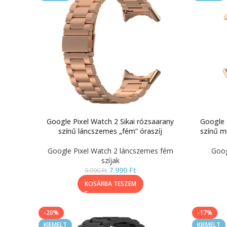
Google Pixel Watch 2 Sikai rózsaarany
Google 
színű láncszemes „fém” óraszíj
színű mi
Google Pixel Watch 2 láncszemes fém
Goog
szíjak
7.990
Ft
9.990
Ft
KOSÁRBA TESZEM
-20%
-17%
KIEMELT
KIEMELT