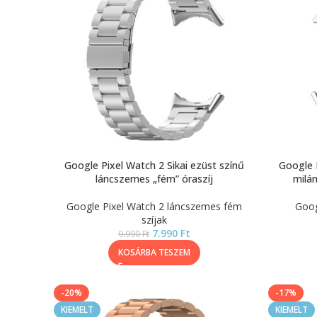
Google Pixel Watch 2 Sikai ezüst színű
Google P
láncszemes „fém” óraszíj
milán
Google Pixel Watch 2 láncszemes fém
Goog
szíjak
7.990
Ft
9.990
Ft
KOSÁRBA TESZEM
-20%
-17%
KIEMELT
KIEMELT