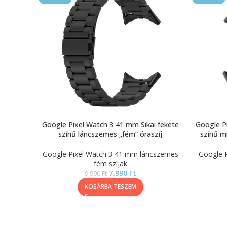
Google Pixel Watch 3 41 mm Sikai fekete
Google Pi
színű láncszemes „fém” óraszíj
színű mi
Google Pixel Watch 3 41 mm láncszemes
Google P
fém szíjak
7.990
Ft
9.990
Ft
KOSÁRBA TESZEM