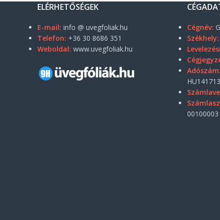
ELÉRHETŐSÉGEK
CÉGADA
E-mail:
info @ uvegfoliak.hu
Cégnév:
G
Telefon:
+36 30 8686 351
Székhely:
Weboldal:
www.uvegfoliak.hu
Levelezés
Cégjegyz
Adószám
HU141713
Számlave
Számlas
00100003