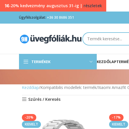
10-20% kedvezmény augusztus 31-ig |
részletek
Ügyfélszolgálat:
+36 30 8686 351
TERMÉKEK
KEZDŐLAP
TERMÉ
Kezdőlap
Kompatibilis modellek: termék
Xiaomi Amazfit 
Szűrés / Keresés
-20%
-17%
KIEMELT
KIEMELT