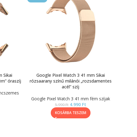
 Sikai
Google Pixel Watch 3 41 mm Sikai
m” óraszíj
rózsaarany színű milánói „rozsdamentes
acél” szíj
áncszemes
Google Pixel Watch 3 41 mm fém szíjak
4.990
Ft
5.990
Ft
KOSÁRBA TESZEM