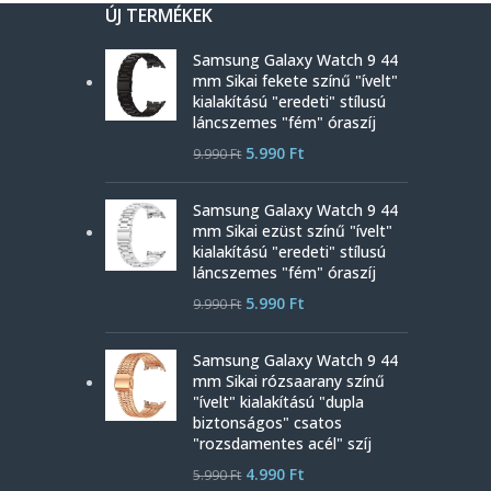
ÚJ TERMÉKEK
Samsung Galaxy Watch 9 44
mm Sikai fekete színű "ívelt"
kialakítású "eredeti" stílusú
láncszemes "fém" óraszíj
5.990
Ft
9.990
Ft
Samsung Galaxy Watch 9 44
mm Sikai ezüst színű "ívelt"
kialakítású "eredeti" stílusú
láncszemes "fém" óraszíj
5.990
Ft
9.990
Ft
Samsung Galaxy Watch 9 44
mm Sikai rózsaarany színű
"ívelt" kialakítású "dupla
biztonságos" csatos
"rozsdamentes acél" szíj
4.990
Ft
5.990
Ft