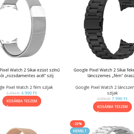
ixel Watch 2 Sikai ezüst színű
Google Pixel Watch 2 Sikai fek
ói „rozsdamentes acél” szíj
láncszemes „fém” órasz
le Pixel Watch 2 fém szíjak
Google Pixel Watch 2 láncsz
4.990
Ft
szíjak
5.990
Ft
7.990
Ft
9.990
Ft
KOSÁRBA TESZEM
KOSÁRBA TESZEM
-20%
KIEMELT