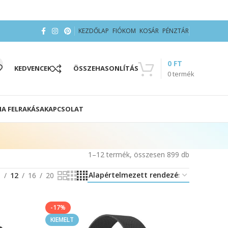
KEZDŐLAP
FIÓKOM
KOSÁR
PÉNZTÁR
0
FT
KEDVENCEK
ÖSSZEHASONLÍTÁS
0
termék
IA FELRAKÁSA
KAPCSOLAT
1–12 termék, összesen 899 db
8
12
16
20
-17%
KIEMELT