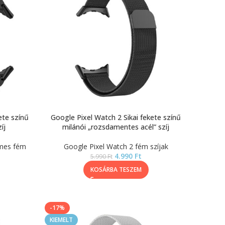
ete színű
Google Pixel Watch 2 Sikai fekete színű
íj
milánói „rozsdamentes acél” szíj
emes fém
Google Pixel Watch 2 fém szíjak
4.990
Ft
5.990
Ft
KOSÁRBA TESZEM
-17%
KIEMELT