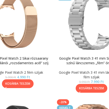
Pixel Watch 2 Sikai rózsaarany
Google Pixel Watch 3 41 mm Si
lánói „rozsdamentes acél” szíj
színű láncszemes „fém” ór
le Pixel Watch 2 fém szíjak
Google Pixel Watch 3 41 mm l
4.990
Ft
fém szíjak
5.990
Ft
7.990
Ft
9.990
Ft
KOSÁRBA TESZEM
KOSÁRBA TESZEM
-20%
KIEMELT