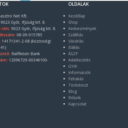
TOK
OLDALAK
asztro Net Kft.
Kezdőlap
9023 Győr, Ifjúság krt. 8.
Shop
i cím:
9023 Győr, Ifjúság krt. 8.
Kedvezmények
ékszám:
08-09-015785
Szállítás
:
14171341-2-08 (közösségi:
Vásárlás
41)
Elállás
zető:
Raiffeisen Bank
ÁSZF
zám:
12096729-00346100-
Adatkezelés
GYIK
Információk
Felrakás
Törésteszt
Blog
Rólunk
Kapcsolat