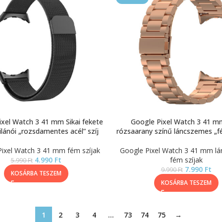
xel Watch 3 41 mm Sikai fekete
Google Pixel Watch 3 41 mm
lánói „rozsdamentes acél” szíj
rózsaarany színű láncszemes „fé
ixel Watch 3 41 mm fém szíjak
Google Pixel Watch 3 41 mm l
4.990
Ft
fém szíjak
5.990
Ft
7.990
Ft
9.990
Ft
KOSÁRBA TESZEM
KOSÁRBA TESZEM
1
2
3
4
…
73
74
75
→