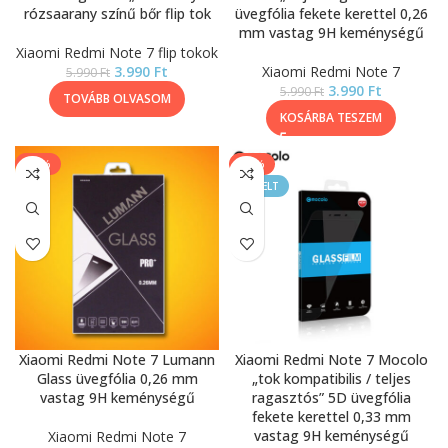
rózsaarany színű bőr flip tok
üvegfólia fekete kerettel 0,26
mm vastag 9H keménységű
Xiaomi Redmi Note 7 flip tokok
3.990
Ft
Xiaomi Redmi Note 7
5.990
Ft
3.990
Ft
5.990
Ft
TOVÁBB OLVASOM
KOSÁRBA TESZEM
-17%
-43%
KIEMELT
Xiaomi Redmi Note 7 Lumann
Xiaomi Redmi Note 7 Mocolo
Glass üvegfólia 0,26 mm
„tok kompatibilis / teljes
vastag 9H keménységű
ragasztós” 5D üvegfólia
fekete kerettel 0,33 mm
vastag 9H keménységű
Xiaomi Redmi Note 7