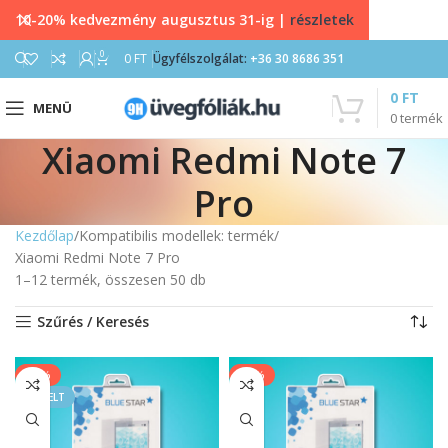
10-20% kedvezmény augusztus 31-ig |
részletek
0
0
FT
Ügyfélszolgálat:
+36 30 8686 351
0
FT
MENÜ
0
termék
Xiaomi Redmi Note 7
Pro
Kezdőlap
Kompatibilis modellek: termék
Xiaomi Redmi Note 7 Pro
1–12 termék, összesen 50 db
Szűrés / Keresés
-33%
-20%
KIEMELT