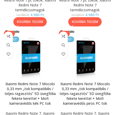
Redmi Note 7 pc tokok
,
Xiaomi
Redmi Note 7 pc tokok
,
Xiaomi
Redmi Note 7
Redmi Note 7
termékcsomagok
termékcsomagok
4.980
Ft
4.980
Ft
10.980
Ft
10.980
Ft
KOSÁRBA TESZEM
KOSÁRBA TESZEM
SALE
SALE
KIEMELT
KIEMELT
Xiaomi Redmi Note 7 Mocolo
Xiaomi Redmi Note 7 Mocolo
0,33 mm „tok kompatibilis /
0,33 mm „tok kompatibilis /
teljes ragasztós” 5D üvegfólia
teljes ragasztós” 5D üvegfólia
fekete kerettel + Mofi
fekete kerettel + Mofi
kameravédős kék PC tok
kameravédős piros PC tok
Xiaomi Redmi Note 7
,
Xiaomi
Xiaomi Redmi Note 7
,
Xiaomi