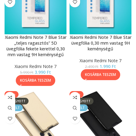
Xiaomi Redmi Note 7 Blue Star
Xiaomi Redmi Note 7 Blue Star
„teljes ragasztós” 5D
üvegfólia 0,30 mm vastag 9H
üvegfólia fekete kerettel 0,30
keménységű
mm vastag 9H keménységű
Xiaomi Redmi Note 7
Xiaomi Redmi Note 7
1.990
Ft
2.490
Ft
3.990
Ft
5.990
Ft
KOSÁRBA TESZEM
KOSÁRBA TESZEM
-50%
-33%
ELFOGYOTT
ELFOGYOTT
KIEMELT
KIEMELT