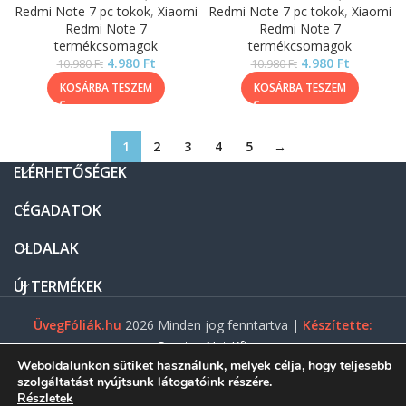
Redmi Note 7 pc tokok
,
Xiaomi
Redmi Note 7 pc tokok
,
Xiaomi
Redmi Note 7
Redmi Note 7
termékcsomagok
termékcsomagok
4.980
Ft
4.980
Ft
10.980
Ft
10.980
Ft
KOSÁRBA TESZEM
KOSÁRBA TESZEM
1
2
3
4
5
→
ELÉRHETŐSÉGEK
CÉGADATOK
OLDALAK
ÚJ TERMÉKEK
ÜvegFóliák.hu
2026 Minden jog fenntartva |
Készítette:
Gasztro Net Kft.
Weboldalunkon sütiket használunk, melyek célja, hogy teljesebb
szolgáltatást nyújtsunk látogatóink részére.
Részletek