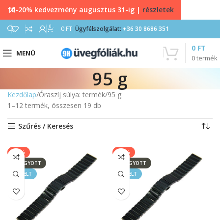
10-20% kedvezmény augusztus 31-ig |
részletek
0
0
FT
Ügyfélszolgálat:
+36 30 8686 351
0
FT
MENÜ
0
termék
95 g
Kezdőlap
Óraszíj súlya: termék
95 g
1–12 termék, összesen 19 db
Szűrés / Keresés
-17%
-17%
ELFOGYOTT
ELFOGYOTT
KIEMELT
KIEMELT