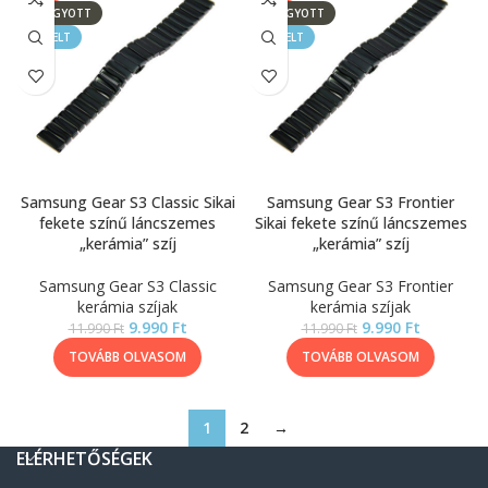
ELFOGYOTT
ELFOGYOTT
KIEMELT
KIEMELT
Samsung Gear S3 Classic Sikai
Samsung Gear S3 Frontier
fekete színű láncszemes
Sikai fekete színű láncszemes
„kerámia” szíj
„kerámia” szíj
Samsung Gear S3 Classic
Samsung Gear S3 Frontier
kerámia szíjak
kerámia szíjak
9.990
Ft
9.990
Ft
11.990
Ft
11.990
Ft
TOVÁBB OLVASOM
TOVÁBB OLVASOM
1
2
→
ELÉRHETŐSÉGEK