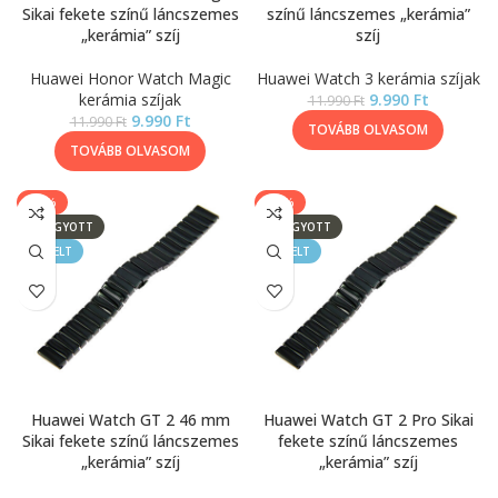
Sikai fekete színű láncszemes
színű láncszemes „kerámia”
„kerámia” szíj
szíj
Huawei Honor Watch Magic
Huawei Watch 3 kerámia szíjak
kerámia szíjak
9.990
Ft
11.990
Ft
9.990
Ft
11.990
Ft
TOVÁBB OLVASOM
TOVÁBB OLVASOM
-17%
-17%
ELFOGYOTT
ELFOGYOTT
KIEMELT
KIEMELT
Huawei Watch GT 2 46 mm
Huawei Watch GT 2 Pro Sikai
Sikai fekete színű láncszemes
fekete színű láncszemes
„kerámia” szíj
„kerámia” szíj