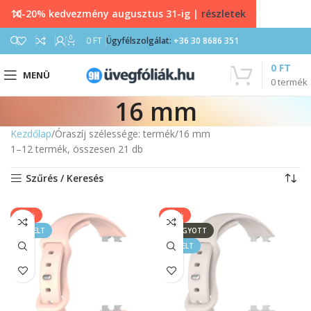
10-20% kedvezmény augusztus 31-ig |
részletek
0
0
FT
Ügyfélszolgálat:
+36 30 8686 351
0
FT
MENÜ
0
termék
16 mm
Kezdőlap
Óraszíj szélessége: termék
16 mm
1–12 termék, összesen 21 db
Szűrés / Keresés
-40%
-40%
KIEMELT
ELFOGYOTT
KIEMELT