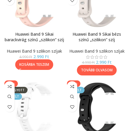
Huawei Band 9 Sikai
Huawei Band 9 Sikai bézs
barackvirág színű „szilikon” szíj
színű „szilikon” szíj
Huawei Band 9 szilikon szíjak
Huawei Band 9 szilikon szíjak
2.990
Ft
4.990
Ft
2.990
Ft
4.990
Ft
KOSÁRBA TESZEM
TOVÁBB OLVASOM
-40%
-40%
ELFOGYOTT
KIEMELT
KIEMELT