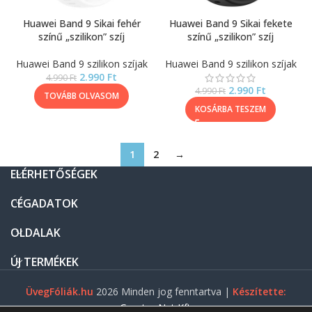
Huawei Band 9 Sikai fehér
Huawei Band 9 Sikai fekete
színű „szilikon” szíj
színű „szilikon” szíj
Huawei Band 9 szilikon szíjak
Huawei Band 9 szilikon szíjak
2.990
Ft
4.990
Ft
2.990
Ft
4.990
Ft
TOVÁBB OLVASOM
KOSÁRBA TESZEM
1
2
→
ELÉRHETŐSÉGEK
CÉGADATOK
OLDALAK
ÚJ TERMÉKEK
ÜvegFóliák.hu
2026 Minden jog fenntartva |
Készítette:
Gasztro Net Kft.