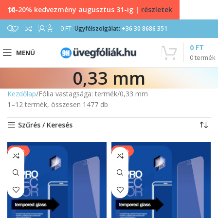
10-20% kedvezmény augusztus 31-ig |
részletek
0
0
FT
Ügyfélszolgálat:
+36 30 8686 351
0
FT
MENÜ
0
termék
0,33 mm
Kezdőlap
Fólia vastagsága: termék
0,33 mm
1–12 termék, összesen 1477 db
Szűrés / Keresés
-13%
-14%