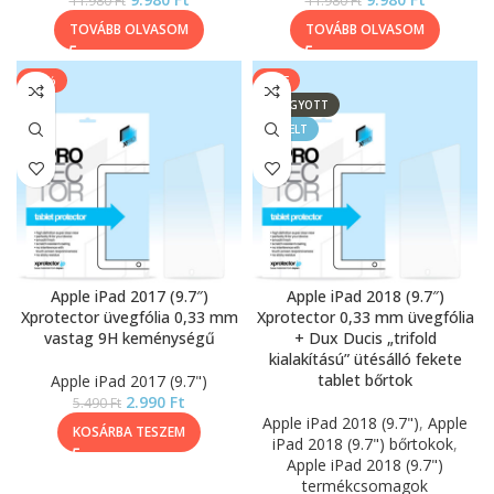
11.980
Ft
11.980
Ft
TOVÁBB OLVASOM
TOVÁBB OLVASOM
-46%
SALE
ELFOGYOTT
KIEMELT
Apple iPad 2017 (9.7″)
Apple iPad 2018 (9.7″)
Xprotector üvegfólia 0,33 mm
Xprotector 0,33 mm üvegfólia
vastag 9H keménységű
+ Dux Ducis „trifold
kialakítású” ütésálló fekete
tablet bőrtok
Apple iPad 2017 (9.7")
2.990
Ft
5.490
Ft
Apple iPad 2018 (9.7")
,
Apple
KOSÁRBA TESZEM
iPad 2018 (9.7") bőrtokok
,
Apple iPad 2018 (9.7")
termékcsomagok