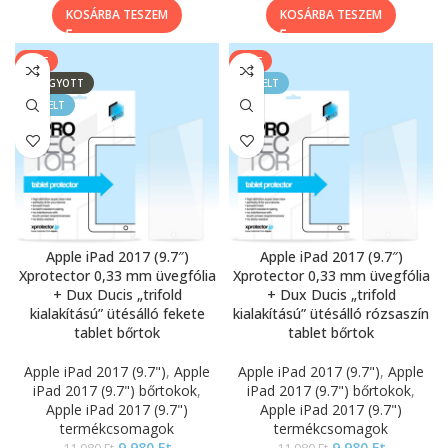
KOSÁRBA TESZEM
KOSÁRBA TESZEM
SALE
SALE
ELFOGYOTT
KIEMELT
KIEMELT
Apple iPad 2017 (9.7″)
Apple iPad 2017 (9.7″)
Xprotector 0,33 mm üvegfólia
Xprotector 0,33 mm üvegfólia
+ Dux Ducis „trifold
+ Dux Ducis „trifold
kialakítású” ütésálló fekete
kialakítású” ütésálló rózsaszín
tablet bőrtok
tablet bőrtok
Apple iPad 2017 (9.7")
,
Apple
Apple iPad 2017 (9.7")
,
Apple
iPad 2017 (9.7") bőrtokok
,
iPad 2017 (9.7") bőrtokok
,
Apple iPad 2017 (9.7")
Apple iPad 2017 (9.7")
termékcsomagok
termékcsomagok
9.980
Ft
9.980
Ft