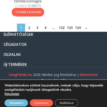
termékcsomagok
9.980
Ft
11.980
Ft
TOVÁBB OLVASOM
1
2
3
4
…
122
123
124
→
ELÉRHETŐSÉGEK
CÉGADATOK
OLDALAK
ÚJ TERMÉKEK
ÜvegFóliák.hu
2026 Minden jog fenntartva |
Készítette:
Gasztro Net Kft.
Weboldalunkon sütiket használunk, melyek célja, hogy teljesebb
szolgáltatást nyújtsunk látogatóink részére.
Részletek
0
Elfogadom
Elutasítom
Beállítások