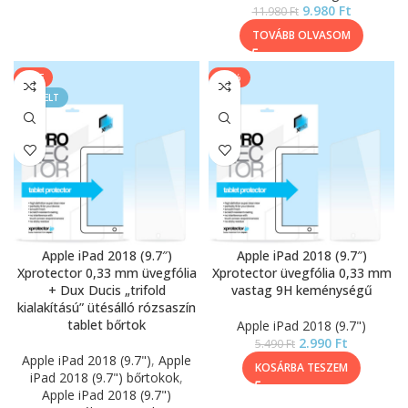
9.980
Ft
11.980
Ft
TOVÁBB OLVASOM
SALE
-46%
KIEMELT
Apple iPad 2018 (9.7″)
Apple iPad 2018 (9.7″)
Xprotector 0,33 mm üvegfólia
Xprotector üvegfólia 0,33 mm
+ Dux Ducis „trifold
vastag 9H keménységű
kialakítású” ütésálló rózsaszín
tablet bőrtok
Apple iPad 2018 (9.7")
2.990
Ft
5.490
Ft
Apple iPad 2018 (9.7")
,
Apple
KOSÁRBA TESZEM
iPad 2018 (9.7") bőrtokok
,
Apple iPad 2018 (9.7")