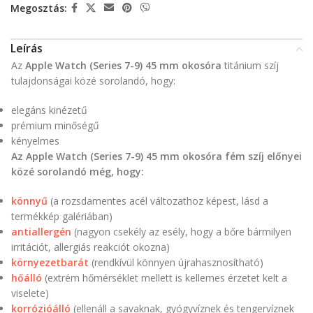
Megosztás:
Leírás
Az
Apple Watch (Series 7-9) 45 mm okosóra
titánium szíj
tulajdonságai közé sorolandó, hogy:
elegáns kinézetű
prémium minőségű
kényelmes
Az Apple Watch (Series 7-9) 45 mm okosóra fém szíj előnyei
közé sorolandó még, hogy:
könnyű
(a rozsdamentes acél változathoz képest, lásd a
termékkép galériában)
antiallergén
(nagyon csekély az esély, hogy a bőre bármilyen
irritációt, allergiás reakciót okozna)
környezetbarát
(rendkívül könnyen újrahasznosítható)
hőálló
(extrém hőmérséklet mellett is kellemes érzetet kelt a
viselete)
korrózióálló
(ellenáll a savaknak, gyógyvíznek és tengervíznek