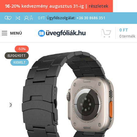
10-20% kedvezmény augusztus 31-ig |
részletek
0
0
FT
Ügyfélszolgálat:
+36 30 8686 351
0
FT
MENÜ
0
termék
-50%
ELFOGYOTT
KIEMELT