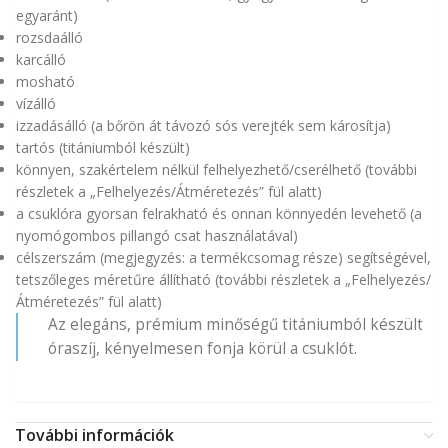
egyaránt)
rozsdaálló
karcálló
mosható
vízálló
izzadásálló (a bőrön át távozó sós verejték sem károsítja)
tartós (titániumból készült)
könnyen, szakértelem nélkül felhelyezhető/cserélhető (további
részletek a „Felhelyezés/Átméretezés” fül alatt)
a csuklóra gyorsan felrakható és onnan könnyedén levehető (a
nyomógombos pillangó csat használatával)
célszerszám (megjegyzés: a termékcsomag része) segítségével,
tetszőleges méretűre állítható (további részletek a „Felhelyezés/
Átméretezés” fül alatt)
Az elegáns, prémium minőségű titániumból készült
óraszíj, kényelmesen fonja körül a csuklót.
További információk