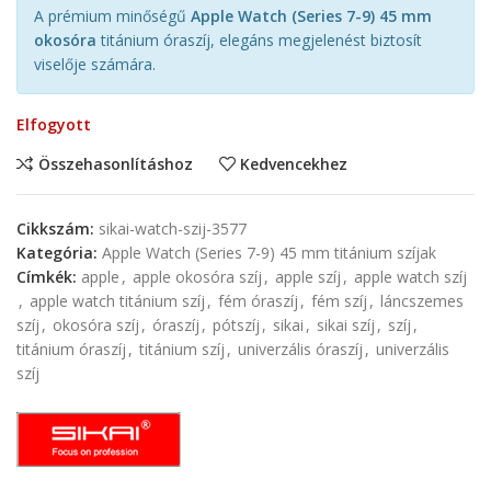
A prémium minőségű
Apple Watch (Series 7-9) 45 mm
okosóra
titánium óraszíj, elegáns megjelenést biztosít
viselője számára.
Elfogyott
Összehasonlításhoz
Kedvencekhez
Cikkszám:
sikai-watch-szij-3577
Kategória:
Apple Watch (Series 7-9) 45 mm titánium szíjak
Címkék:
apple
,
apple okosóra szíj
,
apple szíj
,
apple watch szíj
,
apple watch titánium szíj
,
fém óraszíj
,
fém szíj
,
láncszemes
szíj
,
okosóra szíj
,
óraszíj
,
pótszíj
,
sikai
,
sikai szíj
,
szíj
,
titánium óraszíj
,
titánium szíj
,
univerzális óraszíj
,
univerzális
szíj