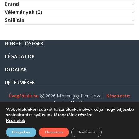
Brand
Vélemények (0)
Szállítás
ELÉRHETŐSÉGEK
CÉGADATOK
OLDALAK
ÚJ TERMÉKEK
ÜvegFóliák.hu
2026 Minden jog fenntartva |
Készítette:
Gasztro Net Kft.
Weboldalunkon sütiket használunk, melyek célja, hogy teljesebb
szolgáltatást nyújtsunk látogatóink részére.
Részletek
0
Elfogadom
Elutasítom
Beállítások
ezdőlap
Menü
Shop
Fiókom
Kosár