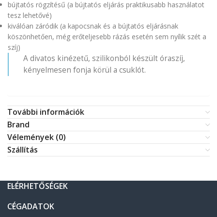
bújtatós rögzítésű (a bújtatós eljárás praktikusabb használatot
tesz lehetővé)
kiválóan záródik (a kapocsnak és a bújtatós eljárásnak
köszönhetően, még erőteljesebb rázás esetén sem nyílik szét a
szíj)
A divatos kinézetű, szilikonból készült óraszíj,
kényelmesen fonja körül a csuklót.
További információk
Brand
Vélemények (0)
Szállítás
ELÉRHETŐSÉGEK
CÉGADATOK