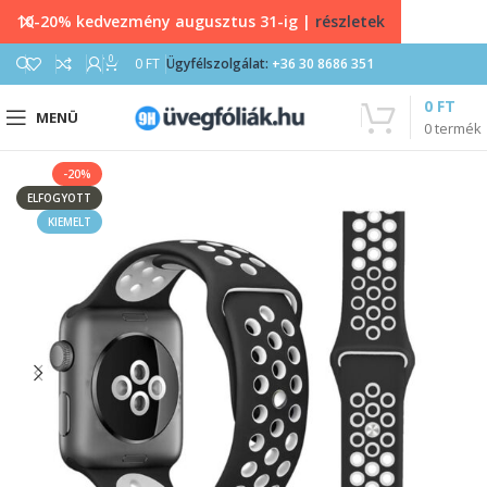
10-20% kedvezmény augusztus 31-ig |
részletek
0
0
FT
Ügyfélszolgálat:
+36 30 8686 351
0
FT
MENÜ
0
termék
-20%
ELFOGYOTT
KIEMELT