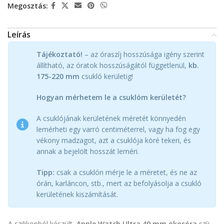
Megosztás:
Leírás
Tájékoztató!
– az óraszíj hosszúsága igény szerint
állítható, az óratok hosszúságától függetlenül,
kb.
175-220 mm
csukló kerületig!
Hogyan mérhetem le a csuklóm kerületét?
A csuklójának kerületének méretét könnyedén
lemérheti egy varró centiméterrel, vagy ha fog egy
vékony madzagot, azt a csuklója köré tekeri, és
annak a bejelölt hosszát leméri.
Tipp:
csak a csuklón mérje le a méretet, és ne az
órán, karláncon, stb., mert az befolyásolja a csukló
kerületének kiszámítását.
A szilikonból készült,
Apple Watch Ultra 49 mm okosóra
szíj