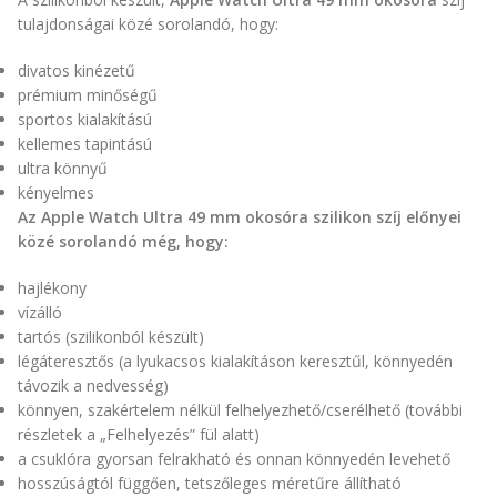
tulajdonságai közé sorolandó, hogy:
divatos kinézetű
prémium minőségű
sportos kialakítású
kellemes tapintású
ultra könnyű
kényelmes
Az Apple Watch Ultra 49 mm okosóra szilikon szíj előnyei
közé sorolandó még, hogy:
hajlékony
vízálló
tartós (szilikonból készült)
légáteresztős (a lyukacsos kialakításon keresztűl, könnyedén
távozik a nedvesség)
könnyen, szakértelem nélkül felhelyezhető/cserélhető (további
részletek a „Felhelyezés” fül alatt)
a csuklóra gyorsan felrakható és onnan könnyedén levehető
hosszúságtól függően, tetszőleges méretűre állítható