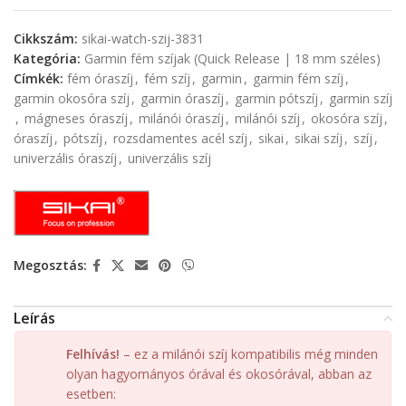
Cikkszám:
sikai-watch-szij-3831
Kategória:
Garmin fém szíjak (Quick Release | 18 mm széles)
Címkék:
fém óraszíj
,
fém szíj
,
garmin
,
garmin fém szíj
,
garmin okosóra szíj
,
garmin óraszíj
,
garmin pótszíj
,
garmin szíj
,
mágneses óraszíj
,
milánói óraszíj
,
milánói szíj
,
okosóra szíj
,
óraszíj
,
pótszíj
,
rozsdamentes acél szíj
,
sikai
,
sikai szíj
,
szíj
,
univerzális óraszíj
,
univerzális szíj
Megosztás:
Leírás
Felhívás!
– ez a milánói szíj kompatibilis még minden
olyan hagyományos órával és okosórával, abban az
esetben: