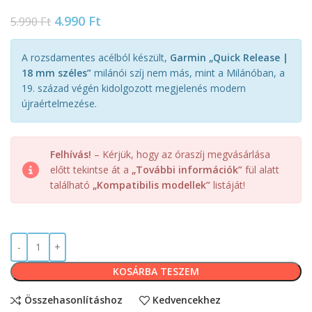
4.990
Ft
5.990
Ft
A rozsdamentes acélból készült,
Garmin „Quick Release |
18 mm széles”
milánói szíj nem más, mint a Milánóban, a
19. század végén kidolgozott megjelenés modern
újraértelmezése.
Felhívás!
– Kérjük, hogy az óraszíj megvásárlása
előtt tekintse át a
„További információk”
fül alatt
található
„Kompatibilis modellek”
listáját!
KOSÁRBA TESZEM
Összehasonlításhoz
Kedvencekhez