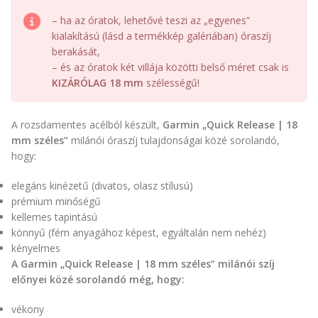
– ha az óratok, lehetővé teszi az „egyenes”
kialakítású (lásd a termékkép galériában) óraszíj
berakását,
– és az óratok két villája közötti belső méret csak is
KIZÁRÓLAG 18 mm
szélességű!
A rozsdamentes acélból készült,
Garmin „Quick Release | 18
mm széles”
milánói óraszíj tulajdonságai közé sorolandó,
hogy:
elegáns kinézetű (divatos, olasz stílusú)
prémium minőségű
kellemes tapintású
könnyű (fém anyagához képest, egyáltalán nem nehéz)
kényelmes
A Garmin „Quick Release | 18 mm széles” milánói szíj
előnyei közé sorolandó még, hogy:
vékony