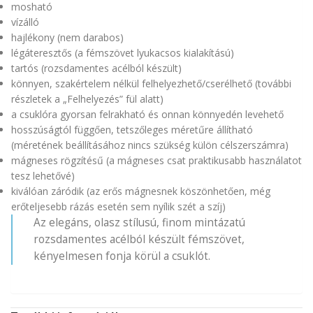
mosható
vízálló
hajlékony (nem darabos)
légáteresztős (a fémszövet lyukacsos kialakítású)
tartós (rozsdamentes acélból készült)
könnyen, szakértelem nélkül felhelyezhető/cserélhető (további
részletek a „Felhelyezés” fül alatt)
a csuklóra gyorsan felrakható és onnan könnyedén levehető
hosszúságtól függően, tetszőleges méretűre állítható
(méretének beállításához nincs szükség külön célszerszámra)
mágneses rögzítésű (a mágneses csat praktikusabb használatot
tesz lehetővé)
kiválóan záródik (az erős mágnesnek köszönhetően, még
erőteljesebb rázás esetén sem nyílik szét a szíj)
Az elegáns, olasz stílusú, finom mintázatú
rozsdamentes acélból készült fémszövet,
kényelmesen fonja körül a csuklót.