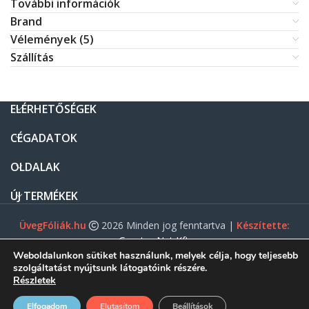
További információk
Brand
Vélemények (5)
Szállítás
ELÉRHETŐSÉGEK
CÉGADATOK
OLDALAK
ÚJ TERMÉKEK
ÜvegFóliák.hu
2026 Minden jog fenntartva |
Készítette:
Gasztro Net Kft.
Weboldalunkon sütiket használunk, melyek célja, hogy teljesebb
szolgáltatást nyújtsunk látogatóink részére.
Részletek
0
Elfogadom
Elutasítom
Beállítások