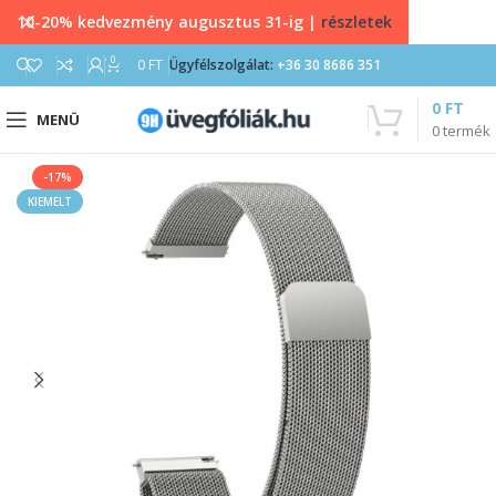
10-20% kedvezmény augusztus 31-ig |
részletek
0
0
FT
Ügyfélszolgálat:
+36 30 8686 351
0
FT
MENÜ
0
termék
-17%
KIEMELT