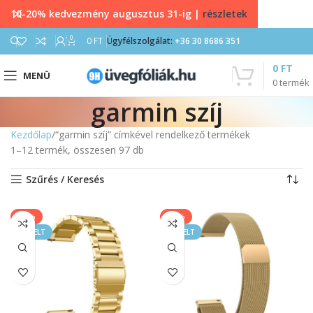
10-20% kedvezmény augusztus 31-ig |
részletek
0
0
FT
Ügyfélszolgálat:
+36 30 8686 351
0
FT
MENÜ
0
termék
garmin szíj
Kezdőlap
“garmin szíj” címkével rendelkező termékek
1–12 termék, összesen 97 db
Szűrés / Keresés
-20%
-17%
KIEMELT
KIEMELT