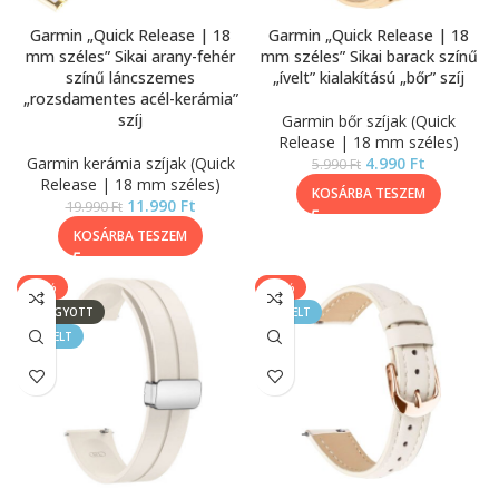
Garmin „Quick Release | 18
Garmin „Quick Release | 18
mm széles” Sikai arany-fehér
mm széles” Sikai barack színű
színű láncszemes
„ívelt” kialakítású „bőr” szíj
„rozsdamentes acél-kerámia”
szíj
Garmin bőr szíjak (Quick
Release | 18 mm széles)
Garmin kerámia szíjak (Quick
4.990
Ft
5.990
Ft
Release | 18 mm széles)
KOSÁRBA TESZEM
11.990
Ft
19.990
Ft
KOSÁRBA TESZEM
-43%
-17%
ELFOGYOTT
KIEMELT
KIEMELT