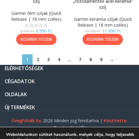
szíj
„rozsdamentes acél-kerámia”
szíj
Garmin fém szíjak (Quick
Release | 18 mm széles)
Garmin kerámia szíjak (Quick
Release | 18 mm széles)
4.990
Ft
11.990
Ft
5.990
Ft
19.990
Ft
KOSÁRBA TESZEM
KOSÁRBA TESZEM
1
2
3
4
…
7
8
9
→
ELÉRHETŐSÉGEK
CÉGADATOK
OLDALAK
ÚJ TERMÉKEK
ÜvegFóliák.hu
2026 Minden jog fenntartva |
Készítette:
Gasztro Net Kft.
Weboldalunkon sütiket használunk, melyek célja, hogy teljesebb