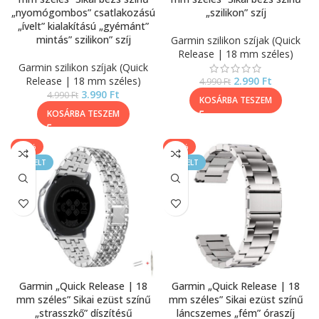
„nyomógombos” csatlakozású
„szilikon” szíj
„ívelt” kialakítású „gyémánt”
mintás” szilikon” szíj
Garmin szilikon szíjak (Quick
Release | 18 mm széles)
Garmin szilikon szíjak (Quick
Release | 18 mm széles)
2.990
Ft
4.990
Ft
3.990
Ft
4.990
Ft
KOSÁRBA TESZEM
KOSÁRBA TESZEM
-20%
-20%
KIEMELT
KIEMELT
Garmin „Quick Release | 18
Garmin „Quick Release | 18
mm széles” Sikai ezüst színű
mm széles” Sikai ezüst színű
„strasszkő” díszítésű
láncszemes „fém” óraszíj