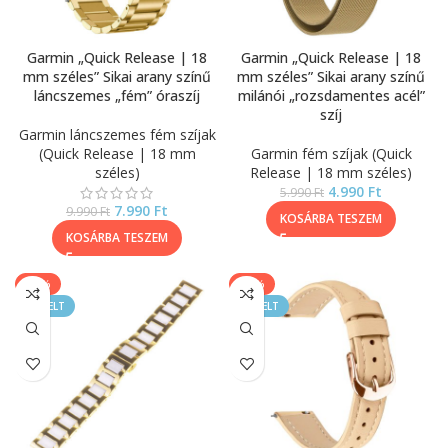
Garmin „Quick Release | 18
Garmin „Quick Release | 18
mm széles” Sikai arany színű
mm széles” Sikai arany színű
láncszemes „fém” óraszíj
milánói „rozsdamentes acél”
szíj
Garmin láncszemes fém szíjak
(Quick Release | 18 mm
Garmin fém szíjak (Quick
széles)
Release | 18 mm széles)
4.990
Ft
5.990
Ft
7.990
Ft
9.990
Ft
KOSÁRBA TESZEM
KOSÁRBA TESZEM
-40%
-17%
KIEMELT
KIEMELT