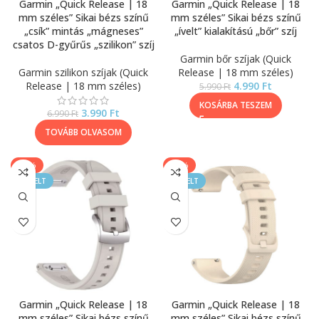
Garmin „Quick Release | 18
Garmin „Quick Release | 18
mm széles” Sikai bézs színű
mm széles” Sikai bézs színű
„csík” mintás „mágneses”
„ívelt” kialakítású „bőr” szíj
csatos D-gyűrűs „szilikon” szíj
Garmin bőr szíjak (Quick
Garmin szilikon szíjak (Quick
Release | 18 mm széles)
Release | 18 mm széles)
4.990
Ft
5.990
Ft
KOSÁRBA TESZEM
3.990
Ft
6.990
Ft
TOVÁBB OLVASOM
-20%
-40%
KIEMELT
KIEMELT
Garmin „Quick Release | 18
Garmin „Quick Release | 18
mm széles” Sikai bézs színű
mm széles” Sikai bézs színű