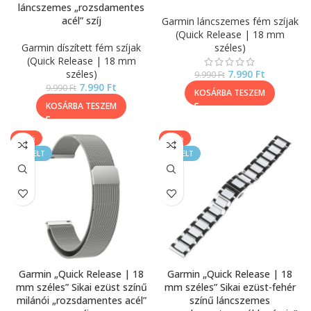
láncszemes „rozsdamentes
acél” szíj
Garmin láncszemes fém szíjak
(Quick Release | 18 mm
Garmin díszített fém szíjak
széles)
(Quick Release | 18 mm
széles)
7.990
Ft
9.990
Ft
7.990
Ft
9.990
Ft
KOSÁRBA TESZEM
KOSÁRBA TESZEM
-17%
-40%
KIEMELT
KIEMELT
Garmin „Quick Release | 18
Garmin „Quick Release | 18
mm széles” Sikai ezüst színű
mm széles” Sikai ezüst-fehér
milánói „rozsdamentes acél”
színű láncszemes