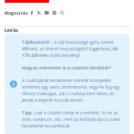
Megosztás:
Leírás
Tájékoztató!
– a szíj hosszúsága igény szerint
állítható, az óratok hosszúságától függetlenül,
kb.
175-220 mm
csukló kerületig!
Hogyan mérhetem le a csuklóm kerületét?
A csuklójának kerületének méretét könnyedén
lemérheti egy varró centiméterrel, vagy ha fog egy
vékony madzagot, azt a csuklója köré tekeri, és
annak a bejelölt hosszát leméri.
Tipp:
csak a csuklón mérje le a méretet, és ne az
órán, karláncon, stb., mert az befolyásolja a csukló
kerületének kiszámítását.