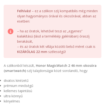
Felhívás!
– ez a szilikon szíj kompatibilis még minden
olyan hagyományos órával és okosórával, abban az
esetben:
– ha az óratok, lehetővé teszi az „egyenes”
kialakítású (lásd a termékkép galériában) óraszíj
berakását,
– és az óratok két villája közötti belső méret csak is
KIZÁRÓLAG 22 mm
szélességű!
A szilikonból készült,
Honor MagicWatch 2 46 mm okosóra
(smartwatch)
szíj tulajdonságai közé sorolandó, hogy:
divatos kinézetű
prémium minőségű
kellemes tapintású
ultra könnyű
kényelmes