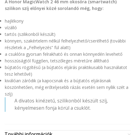
A Honor MagicWatch 2 46 mm okosóra (smartwatch)
szilikon szíj előnyei közé sorolandó még, hogy:
hajlékony
vízálló
tartós (szilikonból készült)
könnyen, szakértelem nélkül felhelyezhető/cserélhető (további
részletek a „Felhelyezés” fül alatt)
a csuklóra gyorsan felrakható és onnan könnyedén levehető
hosszúságtól függően, tetszőleges méretűre állítható
bújtatós rögzítésű (a bújtatós eljárás praktikusabb használatot
tesz lehetővé)
kiválóan záródik (a kapocsnak és a bújtatós eljárásnak
köszönhetően, még erőteljesebb rázás esetén sem nyílik szét a
szíj)
A divatos kinézetű, szilikonból készült szíj,
kényelmesen fonja körül a csuklót.
További információk