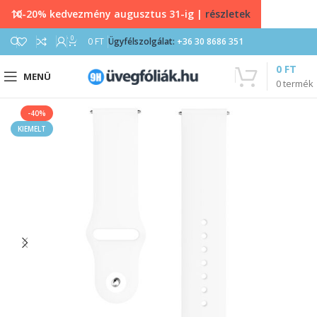
10-20% kedvezmény augusztus 31-ig |
részletek
0
0
FT
Ügyfélszolgálat:
+36 30 8686 351
0
FT
MENÜ
0
termék
-40%
KIEMELT