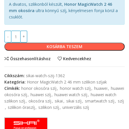
A divatos, szilikonból készült,
Honor MagicWatch 2 46
mm okosóra
ultra könnyű szíj, kényelmesen fonja körül a
csuklót.
KOSÁRBA TESZEM
Összehasonlításhoz
Kedvencekhez
Cikkszám:
sikai-watch-szij-1362
Kategória:
Honor MagicWatch 2 46 mm szilikon szíjak
Címkék:
honor okosóra szíj
,
honor watch szíj
,
huawei
,
huawei
okosóra szíj
,
huawei szíj
,
huawei watch szíj
,
huawei watch
szilikon szíj
,
okosóra szíj
,
sikai
,
sikai szíj
,
smartwatch szíj
,
szíj
,
szilikon óraszíj
,
szilikon szíj
,
univerzális szíj