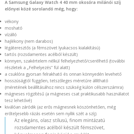
A Samsung Galaxy Watch 4 40 mm okosóra milánói szíj
előnyei közé sorolandó még, hogy:
vékony
mosható
vízálló
hajlékony (nem darabos)
légáteresztős (a fémszövet lyukacsos kialakítású)
tartós (rozsdamentes acélból készült)
könnyen, szakértelem nélkül felhelyezhető/cserélhető (további
részletek a „Felhelyezés” fül alatt)
a csuklóra gyorsan felrakható és onnan könnyedén levehető
hosszúságtól függően, tetszőleges méretűre állítható
(méretének beállításához nincs szükség külön célszerszámra)
mágneses rögzítésű (a mágneses csat praktikusabb használatot
tesz lehetővé)
kiválóan záródik (az erős mágnesnek köszönhetően, még
erőteljesebb rázás esetén sem nyílik szét a szíj)
Az elegáns, olasz stílusú, finom mintázatú
rozsdamentes acélból készült fémszövet,