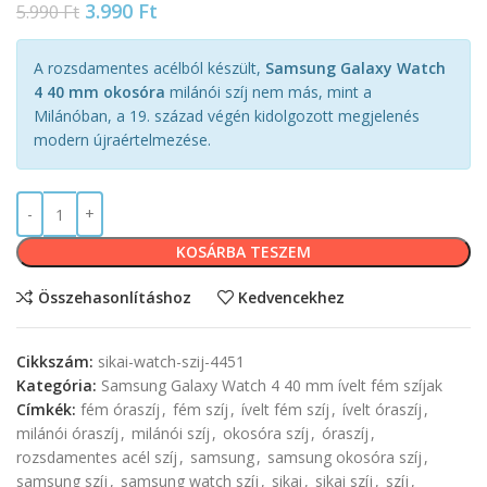
3.990
Ft
5.990
Ft
A rozsdamentes acélból készült,
Samsung Galaxy Watch
4 40 mm okosóra
milánói szíj nem más, mint a
Milánóban, a 19. század végén kidolgozott megjelenés
modern újraértelmezése.
KOSÁRBA TESZEM
Összehasonlításhoz
Kedvencekhez
Cikkszám:
sikai-watch-szij-4451
Kategória:
Samsung Galaxy Watch 4 40 mm ívelt fém szíjak
Címkék:
fém óraszíj
,
fém szíj
,
ívelt fém szíj
,
ívelt óraszíj
,
milánói óraszíj
,
milánói szíj
,
okosóra szíj
,
óraszíj
,
rozsdamentes acél szíj
,
samsung
,
samsung okosóra szíj
,
samsung szíj
,
samsung watch szíj
,
sikai
,
sikai szíj
,
szíj
,