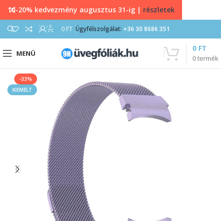
10-20% kedvezmény augusztus 31-ig |
részletek
0
0
FT
Ügyfélszolgálat:
+36 30 8686 351
0
FT
MENÜ
0
termék
-33%
KIEMELT