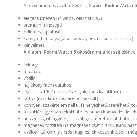
A rozsdamentes acélból készült,
Xiaomi Redmi Watch 5
elegáns kinézetű (divatos, olasz stílusú)
prémium minőségű
kellemes tapintású
könnyű (fém anyagához képest, egyáltalán nem nehéz)
kényelmes
A Xiaomi Redmi Watch 5 okosóra milánói szíj előnye
vékony
mosható
vízálló
hajlékony (nem darabos)
légáteresztős (a fémszövet lyukacsos kialakítású)
tartós (rozsdamentes acélból készült)
könnyen, szakértelem nélkül felhelyezhető/cserélhető (tová
a csuklóra gyorsan felrakható és onnan könnyedén leveh
hosszúságtól függően, tetszőleges méretűre állítható (m
mágneses rögzítésű (a mágneses csat praktikusabb haszn
kiválóan záródik (az erős mágnesnek köszönhetően, még er