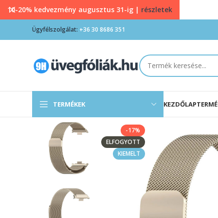
10-20% kedvezmény augusztus 31-ig |
részletek
Ügyfélszolgálat:
+36 30 8686 351
TERMÉKEK
KEZDŐLAP
TERMÉ
-17%
ELFOGYOTT
KIEMELT