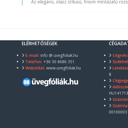
Az elegáns, olasz stílusú, finom mintázatú ro
ELÉRHETŐSÉGEK
CÉGADA
E-mail:
info @ uvegfoliak.hu
Cégnév
Telefon:
+36 30 8686 351
Székhel
Weboldal:
www.uvegfoliak.hu
Levelezé
8.
Cégjeg
Adószá
HU141713
Számla
Számla
00100003