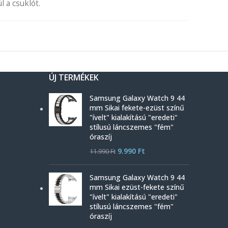
 a csuklót.
ÚJ TERMÉKEK
Samsung Galaxy Watch 9 44
mm Sikai fekete-ezüst színű
"ívelt" kialakítású "eredeti"
stílusú láncszemes "fém"
óraszíj
9.990
Ft
11.990
Ft
Samsung Galaxy Watch 9 44
mm Sikai ezüst-fekete színű
"ívelt" kialakítású "eredeti"
stílusú láncszemes "fém"
óraszíj