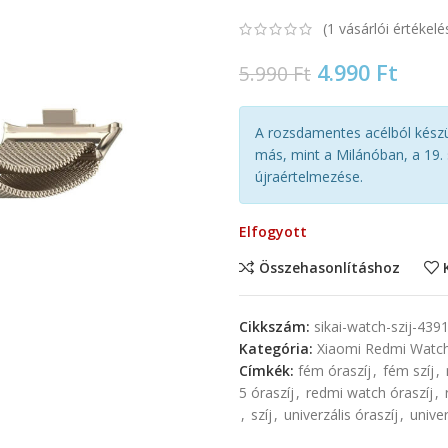
(
1
vásárlói értékelé
4.990
Ft
5.990
Ft
A rozsdamentes acélból készü
más, mint a Milánóban, a 19
újraértelmezése.
Elfogyott
Összehasonlításhoz
Cikkszám:
sikai-watch-szij-439
Kategória:
Xiaomi Redmi Watch
Címkék:
fém óraszíj
,
fém szíj
,
5 óraszíj
,
redmi watch óraszíj
,
,
szíj
,
univerzális óraszíj
,
univer