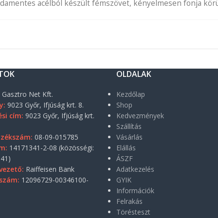
zsdamentes acélból készült fémszövet, kényelmesen fonja körül
TOK
OLDALAK
:
Gasztro Net Kft.
Kezdőlap
y:
9023 Győr, Ifjúság krt. 8.
Shop
si cím:
9023 Győr, Ifjúság krt.
Kedvezmények
Szállítás
yzékszám:
08-09-015785
Vásárlás
m:
14171341-2-08 (közösségi:
Elállás
41)
ÁSZF
vezető:
Raiffeisen Bank
Adatkezelés
szám:
12096729-00346100-
GYIK
Információk
Felrakás
Törésteszt