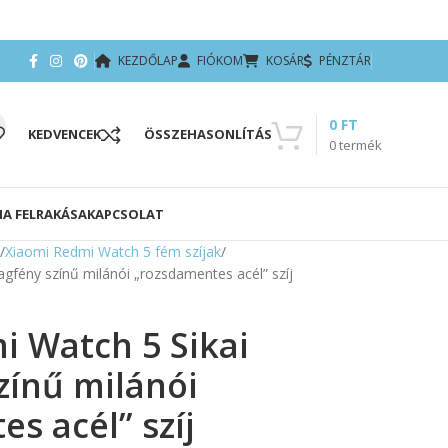
KEZDŐLAP
FIÓKOM
KOSÁR
PÉNZTÁR
0
FT
KEDVENCEK
ÖSSZEHASONLÍTÁS
0
termék
IA FELRAKÁSA
KAPCSOLAT
Xiaomi Redmi Watch 5 fém szíjak
agfény színű milánói „rozsdamentes acél” szíj
i Watch 5 Sikai
színű milánói
s acél” szíj