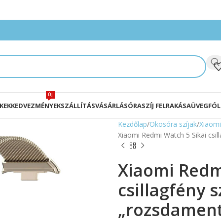
ÚJ
KEK
KEDVEZMÉNYEK
SZÁLLÍTÁS
VÁSÁRLÁS
ÓRASZÍJ FELRAKÁSA
ÜVEGFÓL
Kezdőlap
Okosóra szíjak
Xiaomi
Xiaomi Redmi Watch 5 Sikai csill
Xiaomi Redm
csillagfény 
„rozsdamente