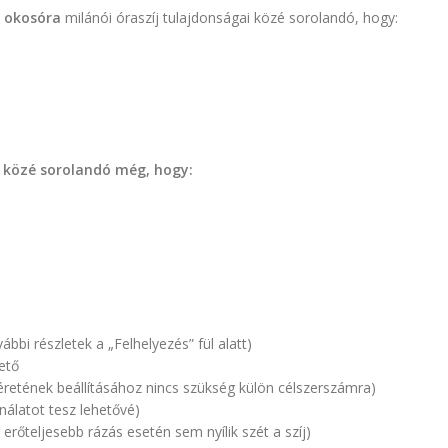
 okosóra
milánói óraszíj tulajdonságai közé sorolandó, hogy:
i közé sorolandó még, hogy:
bbi részletek a „Felhelyezés” fül alatt)
ető
éretének beállításához nincs szükség külön célszerszámra)
álatot tesz lehetővé)
őteljesebb rázás esetén sem nyílik szét a szíj)