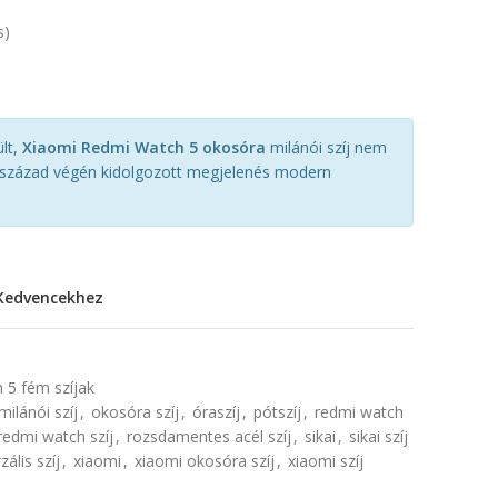
s)
lt,
Xiaomi Redmi Watch 5 okosóra
milánói szíj nem
. század végén kidolgozott megjelenés modern
Kedvencekhez
1
 5 fém szíjak
milánói szíj
,
okosóra szíj
,
óraszíj
,
pótszíj
,
redmi watch
redmi watch szíj
,
rozsdamentes acél szíj
,
sikai
,
sikai szíj
zális szíj
,
xiaomi
,
xiaomi okosóra szíj
,
xiaomi szíj