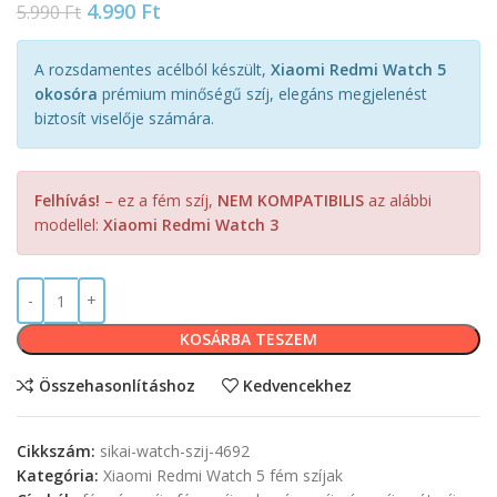
4.990
Ft
5.990
Ft
A rozsdamentes acélból készült,
Xiaomi Redmi Watch 5
okosóra
prémium minőségű szíj, elegáns megjelenést
biztosít viselője számára.
Felhívás!
– ez a fém szíj,
NEM KOMPATIBILIS
az alábbi
modellel:
Xiaomi Redmi Watch 3
KOSÁRBA TESZEM
Összehasonlításhoz
Kedvencekhez
Cikkszám:
sikai-watch-szij-4692
Kategória:
Xiaomi Redmi Watch 5 fém szíjak