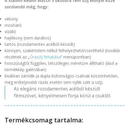
A Xiaomi Redmi Watch 5 okosóra fém szíj előnyei közé
sorolandó még, hogy:
vékony
mosható
vízálló
hajlékony (nem darabos)
tartós (rozsdamentes acélból készült)
könnyen, szakértelem nélkül felhelyezhető/cserélhető (további
részletek az „
Óraszíj felrakása
” menüpontban)
hosszúságtól függően, tetszőleges méretűre állítható (lásd a
termékkép galériában)
kiválóan záródik (a dupla biztonságos csatnak köszönhetően,
még erőteljesebb rázás esetén sem nyílik szét a szíj)
Az elegáns rozsdamentes acélból készült
fémszövet, kényelmesen fonja körül a csuklót.
Termékcsomag tartalma: