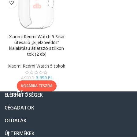
Xiaomi Redmi Watch 5 Sikai
ütésálló „kijelzővédős”
kialakítású átlátszó szilikon
tok (2 db)
Xiaomi Redmi Watch 5 tokok
3.990
Ft
4.990
Ft
KOSÁRBA TESZEM
ELÉRHETŐSÉGEK
CÉGADATOK
OLDALAK
ÚJ TERMÉKEK