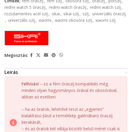
Címkék:
fém óraszíj
,
fém szíj
,
okosóra szíj
,
óraszíj
,
pótszíj
,
redmi watch 5 óraszíj
,
redmi watch óraszíj
,
redmi watch szíj
,
rozsdamentes acél szíj
,
sikai
,
sikai szíj
,
szíj
,
univerzális óraszíj
,
univerzális szíj
,
xiaomi
,
xiaomi okosóra szíj
,
xiaomi szíj
Megosztás:
Leírás
Felhívás!
– ez a fém óraszíj kompatibilis még
minden olyan hagyományos órával és okosórával,
abban az esetben:
– ha az óratok, lehetővé teszi az „egyenes”
kialakítású (lásd a termékkép galériában) óraszíj
berakását,
– és az óratok két villája közötti belső méret csak is