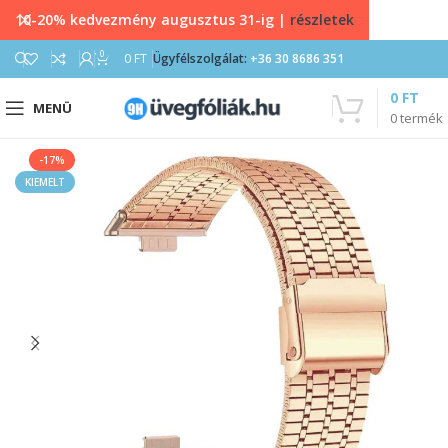
10-20% kedvezmény augusztus 31-ig |
részletek
0
0
FT
Ügyfélszolgálat:
+36 30 8686 351
0
FT
MENÜ
0
termék
-17%
KIEMELT