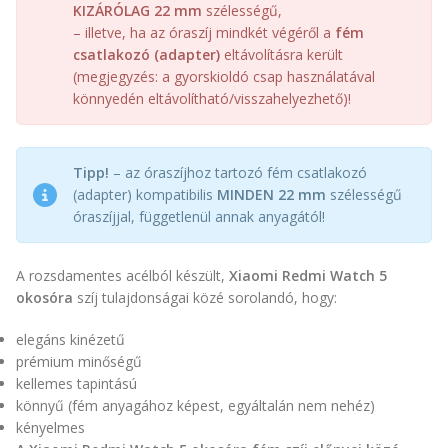
KIZÁRÓLAG 22 mm
szélességű,
– illetve, ha az óraszíj mindkét végéről a
fém
csatlakozó (adapter)
eltávolításra került
(megjegyzés: a gyorskioldó csap használatával
könnyedén eltávolítható/visszahelyezhető)!
Tipp!
– az óraszíjhoz tartozó fém csatlakozó
(adapter) kompatibilis
MINDEN 22 mm
szélességű
óraszíjjal, függetlenül annak anyagától!
A rozsdamentes acélból készült,
Xiaomi Redmi Watch 5
okosóra
szíj tulajdonságai közé sorolandó, hogy:
elegáns kinézetű
prémium minőségű
kellemes tapintású
könnyű (fém anyagához képest, egyáltalán nem nehéz)
kényelmes