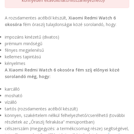
könnyedén eltávolítható/visszahelyezhető)!
A rozsdamentes acélból készült,
Xiaomi Redmi Watch 6
okosóra
fém óraszíj tulajdonságai közé sorolandó, hogy:
impozáns kinézetű (divatos)
prémium minőségű
fényes megjelenésű
kellemes tapintású
kényelmes
A Xiaomi Redmi Watch 6 okosóra fém szíj előnyei közé
sorolandó még, hogy:
karcálló
mosható
vízálló
tartós (rozsdamentes acélból készült)
könnyen, szakértelem nélkül felhelyezhető/cserélhető (további
részletek az „Óraszíj felrakása” menüpontban)
célszerszám (megjegyzés: a termékcsomag része) segítségével,