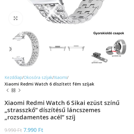
Nagyítás
Kezdőlap
Okosóra szíjak
Xiaomi
Xiaomi Redmi Watch 6 díszített fém szíjak
Xiaomi Redmi Watch 6 Sikai ezüst színű
„strasszkő” díszítésű láncszemes
„rozsdamentes acél” szíj
7.990
Ft
9.990
Ft