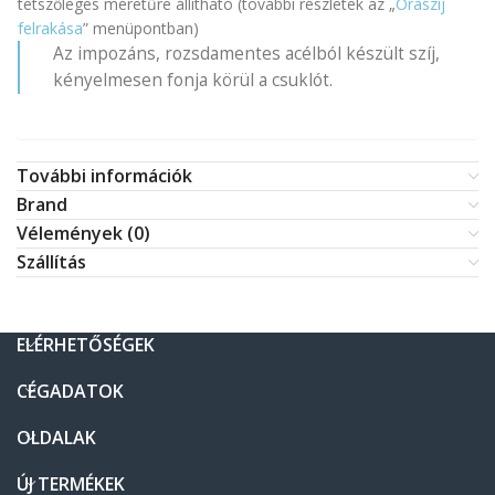
tetszőleges méretűre állítható (további részletek az „
Óraszíj
felrakása
” menüpontban)
Az impozáns, rozsdamentes acélból készült szíj,
kényelmesen fonja körül a csuklót.
További információk
Brand
Vélemények (0)
Szállítás
ELÉRHETŐSÉGEK
CÉGADATOK
OLDALAK
ÚJ TERMÉKEK