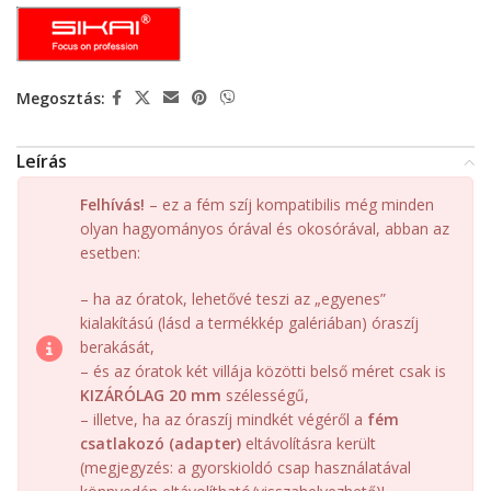
Megosztás:
Leírás
Felhívás!
– ez a fém szíj kompatibilis még minden
olyan hagyományos órával és okosórával, abban az
esetben:
– ha az óratok, lehetővé teszi az „egyenes”
kialakítású (lásd a termékkép galériában) óraszíj
berakását,
– és az óratok két villája közötti belső méret csak is
KIZÁRÓLAG 20 mm
szélességű,
– illetve, ha az óraszíj mindkét végéről a
fém
csatlakozó (adapter)
eltávolításra került
(megjegyzés: a gyorskioldó csap használatával