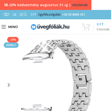
10-20% kedvezmény augusztus 31-ig |
részletek
0
0
FT
Ügyfélszolgálat:
+36 30 8686 351
0
FT
MENÜ
0
termék
-20%
KIEMELT