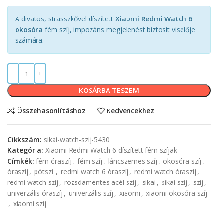
A divatos, strasszkővel díszített
Xiaomi Redmi Watch 6
okosóra
fém szíj, impozáns megjelenést biztosít viselője
számára.
KOSÁRBA TESZEM
Összehasonlításhoz
Kedvencekhez
Cikkszám:
sikai-watch-szij-5430
Kategória:
Xiaomi Redmi Watch 6 díszített fém szíjak
Címkék:
fém óraszíj
,
fém szíj
,
láncszemes szíj
,
okosóra szíj
,
óraszíj
,
pótszíj
,
redmi watch 6 óraszíj
,
redmi watch óraszíj
,
redmi watch szíj
,
rozsdamentes acél szíj
,
sikai
,
sikai szíj
,
szíj
,
univerzális óraszíj
,
univerzális szíj
,
xiaomi
,
xiaomi okosóra szíj
,
xiaomi szíj