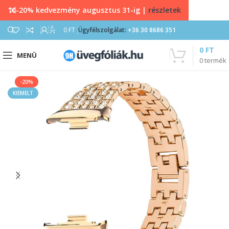
10-20% kedvezmény augusztus 31-ig |
részletek
0
0
FT
Ügyfélszolgálat:
+36 30 8686 351
0
FT
MENÜ
0
termék
-20%
KIEMELT