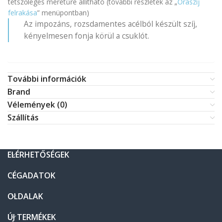
tetszőleges méretűre állítható (további részletek az „
Óraszíj
felrakása
” menüpontban)
Az impozáns, rozsdamentes acélból készült szíj,
kényelmesen fonja körül a csuklót.
További információk
Brand
Vélemények (0)
Szállítás
ELÉRHETŐSÉGEK
CÉGADATOK
OLDALAK
ÚJ TERMÉKEK