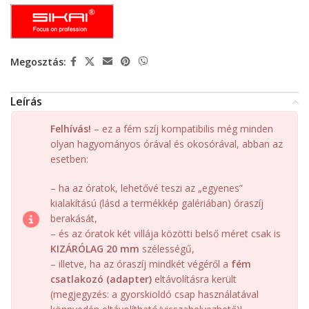
Megosztás:
Leírás
Felhívás!
– ez a fém szíj kompatibilis még minden
olyan hagyományos órával és okosórával, abban az
esetben:
– ha az óratok, lehetővé teszi az „egyenes”
kialakítású (lásd a termékkép galériában) óraszíj
berakását,
– és az óratok két villája közötti belső méret csak is
KIZÁRÓLAG 20 mm
szélességű,
– illetve, ha az óraszíj mindkét végéről a
fém
csatlakozó (adapter)
eltávolításra került
(megjegyzés: a gyorskioldó csap használatával