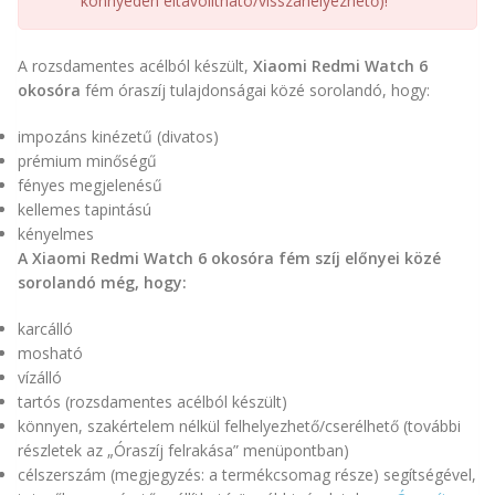
könnyedén eltávolítható/visszahelyezhető)!
A rozsdamentes acélból készült,
Xiaomi Redmi Watch 6
okosóra
fém óraszíj tulajdonságai közé sorolandó, hogy:
impozáns kinézetű (divatos)
prémium minőségű
fényes megjelenésű
kellemes tapintású
kényelmes
A Xiaomi Redmi Watch 6 okosóra fém szíj előnyei közé
sorolandó még, hogy:
karcálló
mosható
vízálló
tartós (rozsdamentes acélból készült)
könnyen, szakértelem nélkül felhelyezhető/cserélhető (további
részletek az „Óraszíj felrakása” menüpontban)
célszerszám (megjegyzés: a termékcsomag része) segítségével,