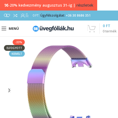
10-20% kedvezmény augusztus 31-ig |
részletek
0
0
FT
Ügyfélszolgálat:
+36 30 8686 351
0
FT
MENÜ
0
termék
-33%
ELFOGYOTT
KIEMELT