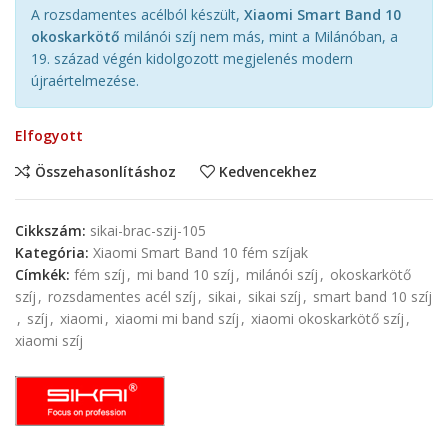
A rozsdamentes acélból készült,
Xiaomi Smart Band 10
okoskarkötő
milánói szíj nem más, mint a Milánóban, a
19. század végén kidolgozott megjelenés modern
újraértelmezése.
Elfogyott
Összehasonlításhoz
Kedvencekhez
Cikkszám:
sikai-brac-szij-105
Kategória:
Xiaomi Smart Band 10 fém szíjak
Címkék:
fém szíj
,
mi band 10 szíj
,
milánói szíj
,
okoskarkötő
szíj
,
rozsdamentes acél szíj
,
sikai
,
sikai szíj
,
smart band 10 szíj
,
szíj
,
xiaomi
,
xiaomi mi band szíj
,
xiaomi okoskarkötő szíj
,
xiaomi szíj