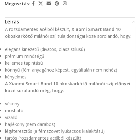
Megosztás:
Leírás
A rozsdamentes acélból készült,
Xiaomi Smart Band 10
okoskarkötő
milánói szíj tulajdonságai közé sorolandó, hogy:
elegáns kinézetű (divatos, olasz stílusú)
prémium minőségű
kellemes tapintású
könnyű (fém anyagához képest, egyáltalán nem nehéz)
kényelmes
A Xiaomi Smart Band 10 okoskarkötő milánói szíj előnyei
közé sorolandó még, hogy:
vékony
mosható
vízálló
hajlékony (nem darabos)
légáteresztős (a fémszövet lyukacsos kialakítású)
tartós (rozsdamentes acélból készült)