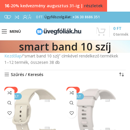
10-20% kedvezmény augusztus 31-ig |
részletek
0
0
FT
Ügyfélszolgálat:
+36 30 8686 351
0
FT
MENÜ
0
termék
smart band 10 szíj
Kezdőlap
“smart band 10 szíj” címkével rendelkező termékek
1–12 termék, összesen 38 db
Szűrés / Keresés
-20%
-40%
KIEMELT
KIEMELT