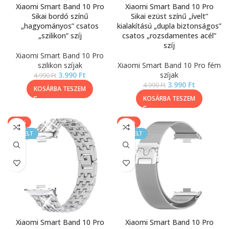
Xiaomi Smart Band 10 Pro
Xiaomi Smart Band 10 Pro
Sikai bordó színű
Sikai ezüst színű „ívelt”
„hagyományos” csatos
kialakítású „dupla biztonságos”
„szilikon” szíj
csatos „rozsdamentes acél”
szíj
Xiaomi Smart Band 10 Pro
szilikon szíjak
Xiaomi Smart Band 10 Pro fém
3.990
Ft
szíjak
4.990
Ft
3.990
Ft
4.990
Ft
KOSÁRBA TESZEM
KOSÁRBA TESZEM
-20%
-25%
KIEMELT
KIEMELT
Xiaomi Smart Band 10 Pro
Xiaomi Smart Band 10 Pro