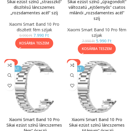
Sikai ezüst színű „strasszkő”
Sikai ezüst színű „újragondolt”
díszítésű láncszemes
változatú „ejtőernyős” csatos
„rozsdamentes acél” szíj
milánói „rozsdamentes acél”
szíj
Xiaomi Smart Band 10 Pro
díszített fém szíjak
Xiaomi Smart Band 10 Pro fém
7.990
Ft
szíjak
9.990
Ft
5.990
Ft
7.990
Ft
KOSÁRBA TESZEM
KOSÁRBA TESZEM
-20%
-40%
KIEMELT
KIEMELT
Xiaomi Smart Band 10 Pro
Xiaomi Smart Band 10 Pro
Sikai ezüst színű láncszemes
Sikai ezüst színű láncszemes
„fém” óraszíj
„titánium” óraszíj