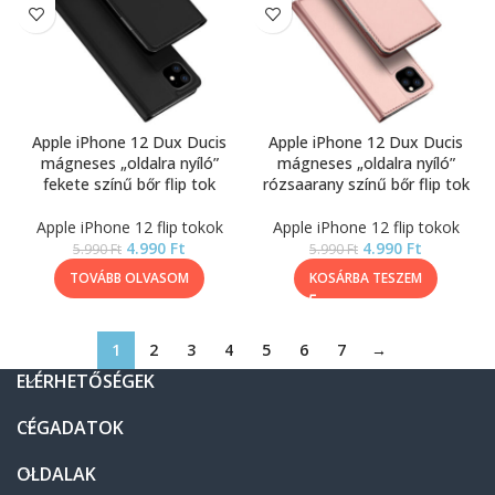
Apple iPhone 12 Dux Ducis
Apple iPhone 12 Dux Ducis
mágneses „oldalra nyíló”
mágneses „oldalra nyíló”
fekete színű bőr flip tok
rózsaarany színű bőr flip tok
Apple iPhone 12 flip tokok
Apple iPhone 12 flip tokok
4.990
Ft
4.990
Ft
5.990
Ft
5.990
Ft
TOVÁBB OLVASOM
KOSÁRBA TESZEM
1
2
3
4
5
6
7
→
ELÉRHETŐSÉGEK
CÉGADATOK
OLDALAK