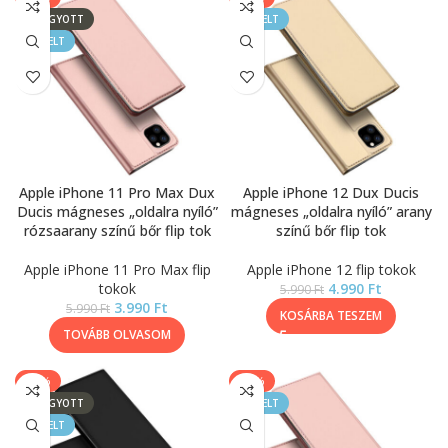
ELFOGYOTT
KIEMELT
KIEMELT
Apple iPhone 11 Pro Max Dux
Apple iPhone 12 Dux Ducis
Ducis mágneses „oldalra nyíló”
mágneses „oldalra nyíló” arany
rózsaarany színű bőr flip tok
színű bőr flip tok
Apple iPhone 11 Pro Max flip
Apple iPhone 12 flip tokok
tokok
4.990
Ft
5.990
Ft
3.990
Ft
5.990
Ft
KOSÁRBA TESZEM
TOVÁBB OLVASOM
-17%
-17%
ELFOGYOTT
KIEMELT
KIEMELT