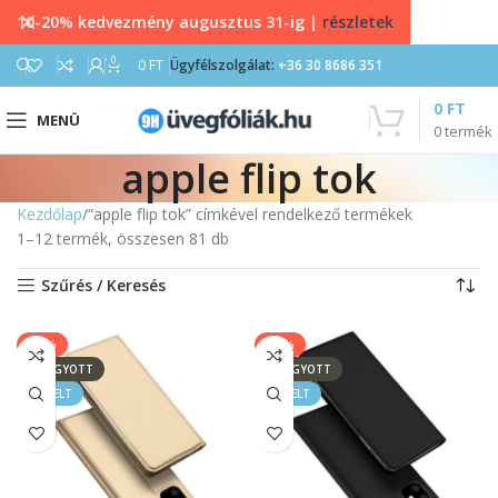
10-20% kedvezmény augusztus 31-ig |
részletek
0
0
FT
Ügyfélszolgálat:
+36 30 8686 351
0
FT
MENÜ
0
termék
apple flip tok
Kezdőlap
“apple flip tok” címkével rendelkező termékek
1–12 termék, összesen 81 db
Szűrés / Keresés
-33%
-33%
ELFOGYOTT
ELFOGYOTT
KIEMELT
KIEMELT