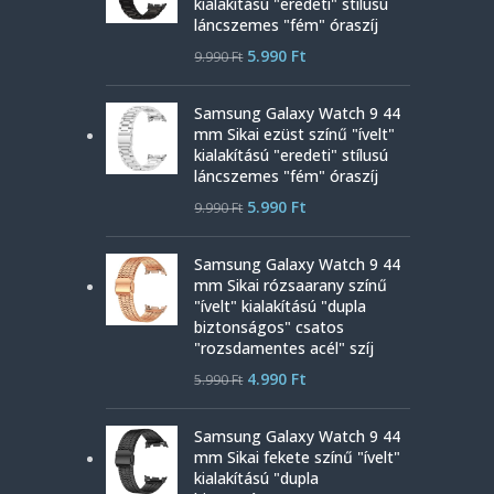
kialakítású "eredeti" stílusú
láncszemes "fém" óraszíj
5.990
Ft
9.990
Ft
Samsung Galaxy Watch 9 44
mm Sikai ezüst színű "ívelt"
kialakítású "eredeti" stílusú
láncszemes "fém" óraszíj
5.990
Ft
9.990
Ft
Samsung Galaxy Watch 9 44
mm Sikai rózsaarany színű
"ívelt" kialakítású "dupla
biztonságos" csatos
"rozsdamentes acél" szíj
4.990
Ft
5.990
Ft
Samsung Galaxy Watch 9 44
mm Sikai fekete színű "ívelt"
kialakítású "dupla