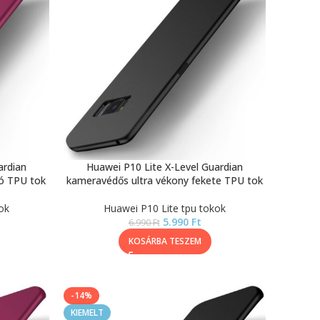
ardian
Huawei P10 Lite X-Level Guardian
ó TPU tok
kameravédős ultra vékony fekete TPU tok
ok
Huawei P10 Lite tpu tokok
5.990
Ft
6.990
Ft
KOSÁRBA TESZEM
-14%
KIEMELT