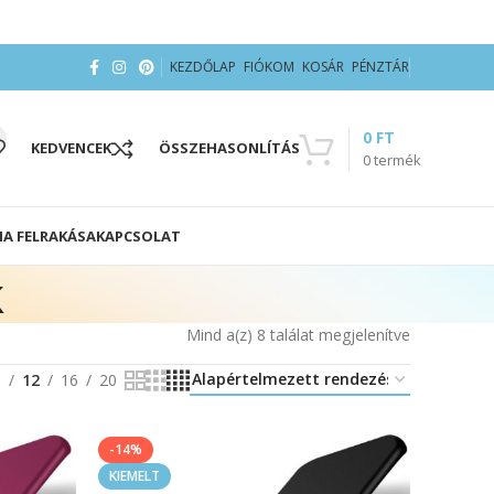
KEZDŐLAP
FIÓKOM
KOSÁR
PÉNZTÁR
0
FT
KEDVENCEK
ÖSSZEHASONLÍTÁS
0
termék
IA FELRAKÁSA
KAPCSOLAT
k
Mind a(z) 8 találat megjelenítve
8
12
16
20
-14%
KIEMELT