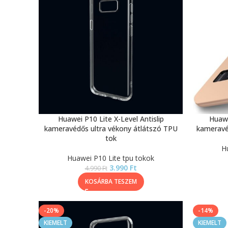
Huawei P10 Lite X-Level Antislip
Huawe
kameravédős ultra vékony átlátszó TPU
kameravé
tok
H
Huawei P10 Lite tpu tokok
3.990
Ft
4.990
Ft
KOSÁRBA TESZEM
-20%
-14%
KIEMELT
KIEMELT