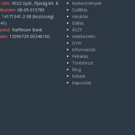
i cím:
9023 Győr, Ifjúság krt. 8.
Kedvezmények
ékszám:
08-09-015785
Szállítás
:
14171341-2-08 (közösségi:
Vásárlás
41)
Elállás
zető:
Raiffeisen Bank
ÁSZF
zám:
12096729-00346100-
Adatkezelés
GYIK
Információk
Felrakás
Törésteszt
Blog
Rólunk
Kapcsolat