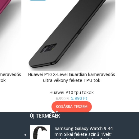
ameravédős
Huawei P10 X-Level Guardian kameravédős
tok
ultra vékony fekete TPU tok
Huawei P10 tpu tokok
5.990
Ft
6.990
Ft
KOSÁRBA TESZEM
ÚJ TERMÉKEK
Samsung Galaxy Watch 9 44
mm Sikai fekete színű "ívelt"