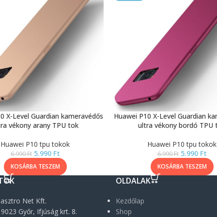
0 X-Level Guardian kameravédős
Huawei P10 X-Level Guardian k
tra vékony arany TPU tok
ultra vékony bordó TPU 
Huawei P10 tpu tokok
Huawei P10 tpu tokok
5.990
Ft
5.990
Ft
6.990
Ft
6.990
Ft
KOSÁRBA TESZEM
KOSÁRBA TESZEM
TOK
OLDALAK
asztro Net Kft.
Kezdőlap
9023 Győr, Ifjúság krt. 8.
Shop