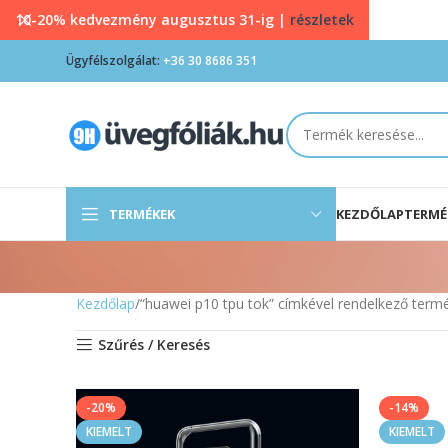
10-20% kedvezmény augusztus 31-ig |
részletek
Ügyfélszolgálat:
+36 30 8686 351
TERMÉKEK
KEZDŐLAP
TERMÉ
Kezdőlap
“huawei p10 tpu tok” címkével rendelkező term
Szűrés / Keresés
-20%
-14%
KIEMELT
KIEMELT