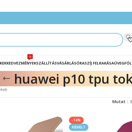
ÚJ
KEK
KEDVEZMÉNYEK
SZÁLLÍTÁS
VÁSÁRLÁS
ÓRASZÍJ FELRAKÁSA
ÜVEGFÓL
huawei p10 tpu to
ékek
Mutat
-14%
KIEMELT