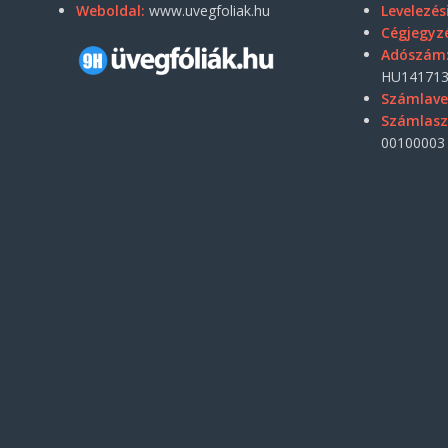
Weboldal:
www.uvegfoliak.hu
Levelezés
Cégjegyz
Adószám
HU141713
Számlave
Számlas
00100003