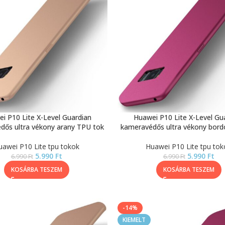
i P10 Lite X-Level Guardian
Huawei P10 Lite X-Level Gu
dős ultra vékony arany TPU tok
kameravédős ultra vékony bord
uawei P10 Lite tpu tokok
Huawei P10 Lite tpu tok
5.990
Ft
5.990
Ft
6.990
Ft
6.990
Ft
KOSÁRBA TESZEM
KOSÁRBA TESZEM
-14%
KIEMELT