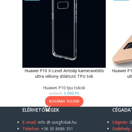
Huawei P10 X-Level Antislip kameravédős
Huawei P1
ultra vékony átlátszó TPU tok
ul
Huawei P10 tpu tokok
3.990
Ft
4.990
Ft
KOSÁRBA TESZEM
ELÉRHETŐSÉGEK
CÉGADA
E-mail:
info @ uvegfoliak.hu
Cégnév:
G
Telefon:
+36 30 8686 351
Székhely: