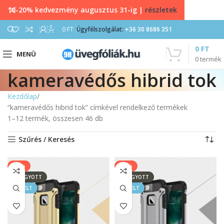
10-20% kedvezmény augusztus 31-ig |
részletek
0
0
FT
Ügyfélszolgálat:
+36 30 8686 351
0
FT
MENÜ
0
termék
kameravédős hibrid tok
Kezdőlap
“kameravédős hibrid tok” címkével rendelkező termékek
1–12 termék, összesen 46 db
Szűrés / Keresés
-64%
-64%
ELFOGYOTT
ELFOGYOTT
KIEMELT
KIEMELT