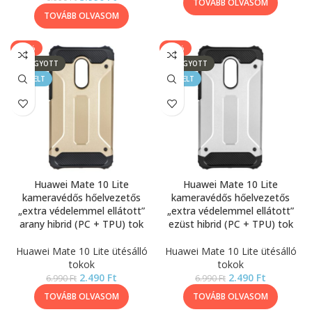
TOVÁBB OLVASOM
TOVÁBB OLVASOM
-64%
-64%
ELFOGYOTT
ELFOGYOTT
KIEMELT
KIEMELT
Huawei Mate 10 Lite
Huawei Mate 10 Lite
kameravédős hőelvezetős
kameravédős hőelvezetős
„extra védelemmel ellátott”
„extra védelemmel ellátott”
arany hibrid (PC + TPU) tok
ezüst hibrid (PC + TPU) tok
Huawei Mate 10 Lite ütésálló
Huawei Mate 10 Lite ütésálló
tokok
tokok
2.490
Ft
2.490
Ft
6.990
Ft
6.990
Ft
TOVÁBB OLVASOM
TOVÁBB OLVASOM