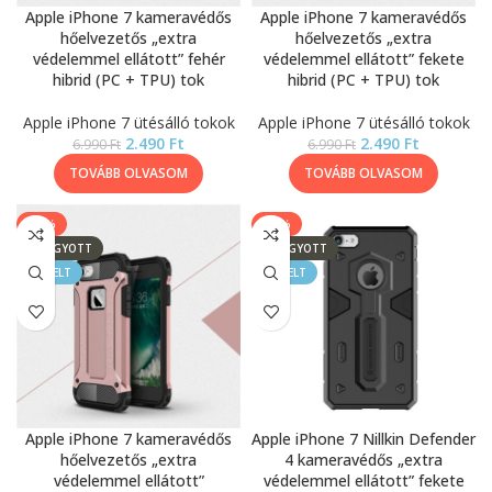
Apple iPhone 7 kameravédős
Apple iPhone 7 kameravédős
hőelvezetős „extra
hőelvezetős „extra
védelemmel ellátott” fehér
védelemmel ellátott” fekete
hibrid (PC + TPU) tok
hibrid (PC + TPU) tok
Apple iPhone 7 ütésálló tokok
Apple iPhone 7 ütésálló tokok
2.490
Ft
2.490
Ft
6.990
Ft
6.990
Ft
TOVÁBB OLVASOM
TOVÁBB OLVASOM
-64%
-14%
ELFOGYOTT
ELFOGYOTT
KIEMELT
KIEMELT
Apple iPhone 7 kameravédős
Apple iPhone 7 Nillkin Defender
hőelvezetős „extra
4 kameravédős „extra
védelemmel ellátott”
védelemmel ellátott” fekete