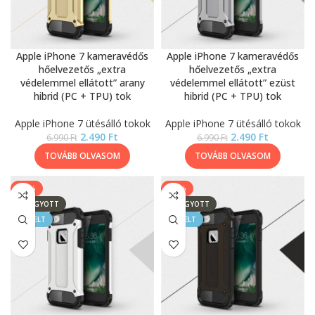
Apple iPhone 7 kameravédős
Apple iPhone 7 kameravédős
hőelvezetős „extra
hőelvezetős „extra
védelemmel ellátott” arany
védelemmel ellátott” ezüst
hibrid (PC + TPU) tok
hibrid (PC + TPU) tok
Apple iPhone 7 ütésálló tokok
Apple iPhone 7 ütésálló tokok
2.490
Ft
2.490
Ft
6.990
Ft
6.990
Ft
TOVÁBB OLVASOM
TOVÁBB OLVASOM
-64%
-64%
ELFOGYOTT
ELFOGYOTT
KIEMELT
KIEMELT