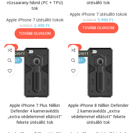
rózsaarany hibrid (PC + TPU)
ütésálló tok
tok
Apple iPhone 7 ütésálló tokok
Apple iPhone 7 ütésálló tokok
5.990
Ft
6.990
Ft
2.490
Ft
6.990
Ft
TOVÁBB OLVASOM
TOVÁBB OLVASOM
-57%
-14%
ELFOGYOTT
ELFOGYOTT
KIEMELT
KIEMELT
Apple iPhone 7 Plus Nillkin
Apple iPhone 8 Nillkin Defender
Defender 4 kameravédős
2 kameravédős „extra
„extra védelemmel ellátott”
védelemmel ellátott” fekete
fekete ütésálló tok
ütésálló tok