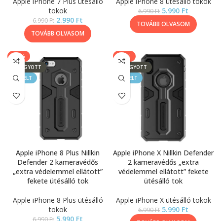
Apple iPhone 7 Plus ütésálló
Apple iPhone 8 ütésálló tokok
tokok
5.990
Ft
6.990
Ft
2.990
Ft
6.990
Ft
TOVÁBB OLVASOM
TOVÁBB OLVASOM
-14%
-14%
ELFOGYOTT
ELFOGYOTT
KIEMELT
KIEMELT
Apple iPhone 8 Plus Nillkin
Apple iPhone X Nillkin Defender
Defender 2 kameravédős
2 kameravédős „extra
„extra védelemmel ellátott”
védelemmel ellátott” fekete
fekete ütésálló tok
ütésálló tok
Apple iPhone 8 Plus ütésálló
Apple iPhone X ütésálló tokok
tokok
5.990
Ft
6.990
Ft
5.990
Ft
6.990
Ft