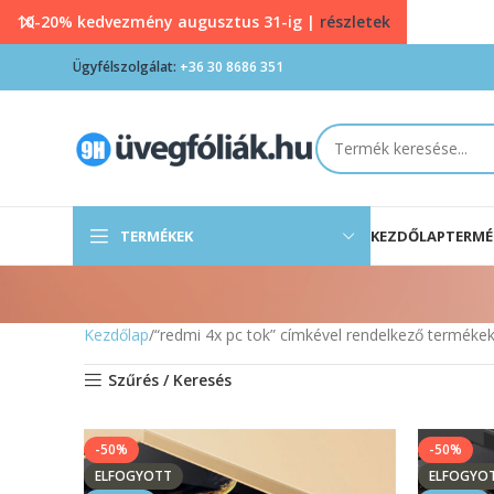
10-20% kedvezmény augusztus 31-ig |
részletek
Ügyfélszolgálat:
+36 30 8686 351
TERMÉKEK
KEZDŐLAP
TERMÉ
Kezdőlap
“redmi 4x pc tok” címkével rendelkező terméke
Szűrés / Keresés
-50%
-50%
ELFOGYOTT
ELFOGYO