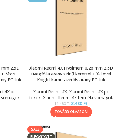
6 mm 2.5D
Xiaomi Redmi 4X Frvsimem 0,26 mm 2.5D
 + Msvii
üvegfólia arany színű kerettel + X-Level
any PC tok
Knight kameravédős arany PC tok
mi 4X pc
Xiaomi Redmi 4X
,
Xiaomi Redmi 4X pc
kcsomagok
tokok
,
Xiaomi Redmi 4X termékcsomagok
3.480
Ft
11.480
Ft
TOVÁBB OLVASOM
SALE
ELFOGYOTT