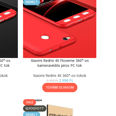
KIEMELT
60°-os
Xiaomi Redmi 4X Floveme 360°-os
PC tok
kameravédős piros PC tok
tokok
Xiaomi Redmi 4X 360°-os tokok
2.990
Ft
5.990
Ft
TOVÁBB OLVASOM
SALE
ELFOGYOTT
KIEMELT