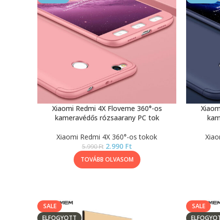
Xiaomi Redmi 4X Floveme 360°-os
Xiaom
kameravédős rózsaarany PC tok
kam
Xiaomi Redmi 4X 360°-os tokok
Xiao
2.990
Ft
5.990
Ft
TOVÁBB OLVASOM
SALE
SALE
ELFOGYOTT
ELFOGYO