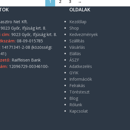
1
2
3
→
TOK
OLDALAK
asztro Net Kft.
Kezdőlap
9023 Győr, Ifjúság krt. 8.
Shop
i cím:
9023 Győr, Ifjúság krt. 8.
Kedvezmények
ékszám:
08-09-015785
Szállítás
:
14171341-2-08 (közösségi:
Vásárlás
41)
Elállás
zető:
Raiffeisen Bank
ÁSZF
zám:
12096729-00346100-
Adatkezelés
GYIK
Információk
Felrakás
Törésteszt
Blog
Rólunk
Kapcsolat