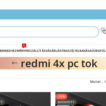
ÚJ
KEK
KEDVEZMÉNYEK
SZÁLLÍTÁS
VÁSÁRLÁS
ÓRASZÍJ FELRAKÁSA
ÜVEGFÓL
redmi 4x pc tok
k
Mutat
-50%
TT
ELFOGYOTT