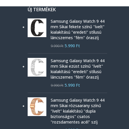
ÚJ TERMÉKEK
Samsung Galaxy Watch 9 44
mm Sikai fekete színű "ívelt"
kialakítású "eredeti" stílusú
láncszemes "fém" óraszíj
5.990
Ft
9.990
Ft
Samsung Galaxy Watch 9 44
mm Sikai ezüst színű "ívelt"
kialakítású "eredeti" stílusú
láncszemes "fém" óraszíj
5.990
Ft
9.990
Ft
Samsung Galaxy Watch 9 44
mm Sikai rózsaarany színű
"ívelt" kialakítású "dupla
biztonságos" csatos
"rozsdamentes acél" szíj