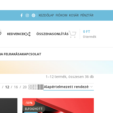
KEZDŐLAP
FIÓKOM
KOSÁR
PÉNZTÁR
0
FT
KEDVENCEK
ÖSSZEHASONLÍTÁS
0
termék
IA FELRAKÁSA
KAPCSOLAT
1–12 termék, összesen 36 db
8
12
16
20
-50%
ELFOGYOTT