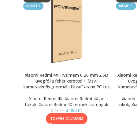
KIEMELT
KIEMELT
Xiaomi Redmi 4X Frvsimem 0,26 mm 2.5D
Xiaomi R
üvegfólia fehér kerettel + Msvii
üveg
kameravédős „normál stílusú” arany PC tok
kameravé
Xiaomi Redmi 4X
,
Xiaomi Redmi 4X pc
Xiaomi
tokok
,
Xiaomi Redmi 4X termékcsomagok
tokok
,
Xi
3.480
Ft
8.480
Ft
TOVÁBB OLVASOM