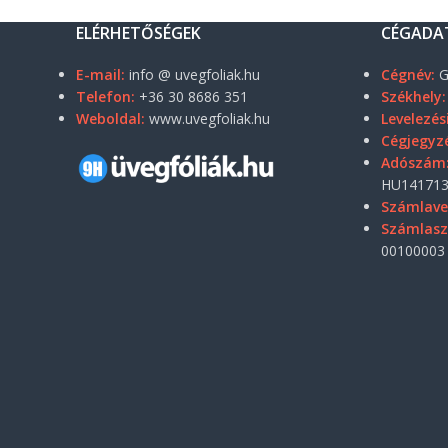
ELÉRHETŐSÉGEK
CÉGADA
E-mail:
info @ uvegfoliak.hu
Cégnév:
G
Telefon:
+36 30 8686 351
Székhely:
Weboldal:
www.uvegfoliak.hu
Levelezés
Cégjegyz
Adószám
HU141713
Számlave
Számlas
00100003