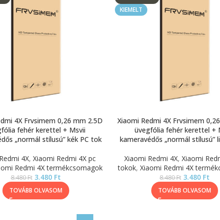
KIEMELT
edmi 4X Frvsimem 0,26 mm 2.5D
Xiaomi Redmi 4X Frvsimem 0,2
fólia fehér kerettel + Msvii
üvegfólia fehér kerettel + 
dős „normál stílusú” kék PC tok
kameravédős „normál stílusú” li
 Redmi 4X
,
Xiaomi Redmi 4X pc
Xiaomi Redmi 4X
,
Xiaomi Red
aomi Redmi 4X termékcsomagok
tokok
,
Xiaomi Redmi 4X termé
3.480
Ft
3.480
Ft
8.480
Ft
8.480
Ft
TOVÁBB OLVASOM
TOVÁBB OLVASOM