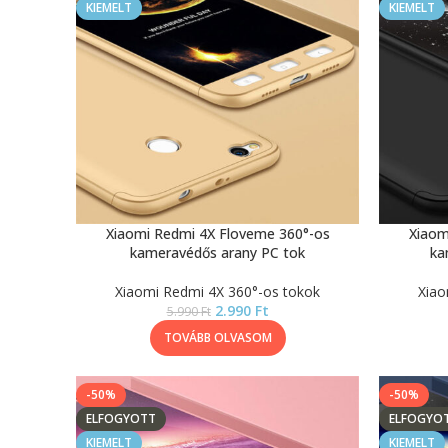
KIEMELT
KIEMELT
Xiaomi Redmi 4X Floveme 360°-os
Xiaom
kameravédős arany PC tok
ka
Xiaomi Redmi 4X 360°-os tokok
Xiao
2.990
Ft
5.990
Ft
TOVÁBB OLVASOM
-50%
-50%
ELFOGYOTT
ELFOGYO
KIEMELT
KIEMELT