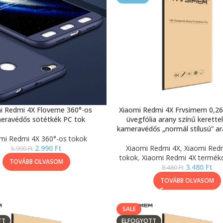
i Redmi 4X Floveme 360°-os
Xiaomi Redmi 4X Frvsimem 0,2
eravédős sötétkék PC tok
üvegfólia arany színű kerettel
kameravédős „normál stílusú” ar
mi Redmi 4X 360°-os tokok
2.990
Ft
Xiaomi Redmi 4X
,
Xiaomi Red
5.990
Ft
tokok
,
Xiaomi Redmi 4X termé
TOVÁBB OLVASOM
3.480
Ft
8.480
Ft
TOVÁBB OLVASOM
SALE
TT
ELFOGYOTT