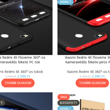
KIEMELT
i Redmi 4X Floveme 360°-os
Xiaomi Redmi 4X Floveme 3
meravédős fekete PC tok
kameravédős fekete-piros 
mi Redmi 4X 360°-os tokok
Xiaomi Redmi 4X 360°-os 
2.990
Ft
2.990
Ft
5.990
Ft
5.990
Ft
TOVÁBB OLVASOM
TOVÁBB OLVASOM
SALE
TT
ELFOGYOTT
KIEMELT