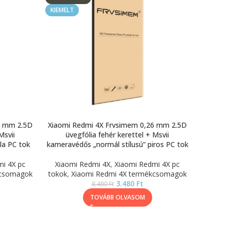
KIEMELT
6 mm 2.5D
Xiaomi Redmi 4X Frvsimem 0,26 mm 2.5D
Msvii
üvegfólia fehér kerettel + Msvii
la PC tok
kameravédős „normál stílusú” piros PC tok
mi 4X pc
Xiaomi Redmi 4X
,
Xiaomi Redmi 4X pc
kcsomagok
tokok
,
Xiaomi Redmi 4X termékcsomagok
3.480
Ft
8.480
Ft
TOVÁBB OLVASOM