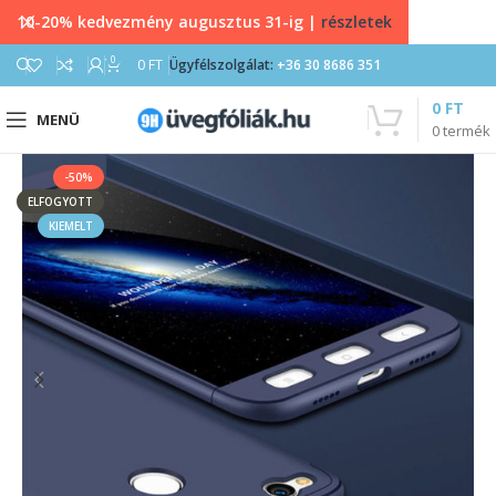
10-20% kedvezmény augusztus 31-ig |
részletek
0
0
FT
Ügyfélszolgálat:
+36 30 8686 351
0
FT
MENÜ
0
termék
-50%
ELFOGYOTT
KIEMELT