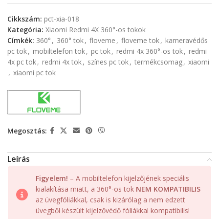
Cikkszám:
pct-xia-018
Kategória:
Xiaomi Redmi 4X 360°-os tokok
Címkék:
360°
,
360° tok
,
floveme
,
floveme tok
,
kameravédős
pc tok
,
mobiltelefon tok
,
pc tok
,
redmi 4x 360°-os tok
,
redmi
4x pc tok
,
redmi 4x tok
,
színes pc tok
,
termékcsomag
,
xiaomi
,
xiaomi pc tok
Megosztás:
Leírás
Figyelem!
– A mobiltelefon kijelzőjének speciális
kialakítása miatt, a 360°-os tok
NEM KOMPATIBILIS
az üvegfóliákkal, csak is kizárólag a nem edzett
üvegből készült kijelzővédő fóliákkal kompatibilis!