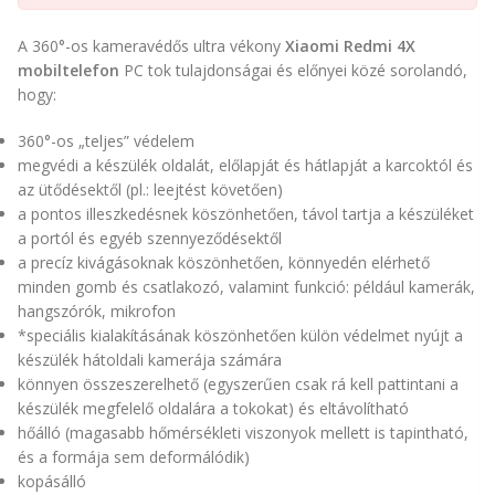
A 360°-os kameravédős ultra vékony
Xiaomi Redmi 4X
mobiltelefon
PC tok tulajdonságai és előnyei közé sorolandó,
hogy:
360°-os „teljes” védelem
megvédi a készülék oldalát, előlapját és hátlapját a karcoktól és
az ütődésektől (pl.: leejtést követően)
a pontos illeszkedésnek köszönhetően, távol tartja a készüléket
a portól és egyéb szennyeződésektől
a precíz kivágásoknak köszönhetően, könnyedén elérhető
minden gomb és csatlakozó, valamint funkció: például kamerák,
hangszórók, mikrofon
*speciális kialakításának köszönhetően külön védelmet nyújt a
készülék hátoldali kamerája számára
könnyen összeszerelhető (egyszerűen csak rá kell pattintani a
készülék megfelelő oldalára a tokokat) és eltávolítható
hőálló (magasabb hőmérsékleti viszonyok mellett is tapintható,
és a formája sem deformálódik)
kopásálló