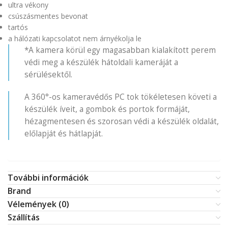
ultra vékony
csúszásmentes bevonat
tartós
a hálózati kapcsolatot nem árnyékolja le
*A kamera körül egy magasabban kialakított perem
védi meg a készülék hátoldali kameráját a
sérülésektől.
A 360°-os kameravédős PC tok tökéletesen követi a
készülék íveit, a gombok és portok formáját,
hézagmentesen és szorosan védi a készülék oldalát,
előlapját és hátlapját.
További információk
Brand
Vélemények (0)
Szállítás