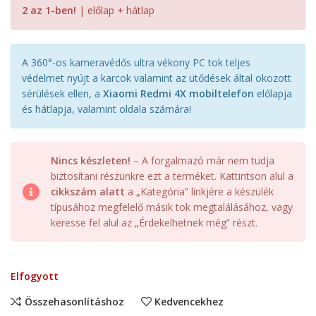
2 az 1-ben!
| előlap + hátlap
A 360°-os kameravédős ultra vékony PC tok teljes
védelmet nyújt a karcok valamint az ütődések által okozott
sérülések ellen, a
Xiaomi Redmi 4X mobiltelefon
előlapja
és hátlapja, valamint oldala számára!
Nincs készleten!
– A forgalmazó már nem tudja
biztosítani részünkre ezt a terméket. Kattintson alul a
cikkszám alatt
a „Kategória” linkjére a készülék
típusához megfelelő másik tok megtalálásához, vagy
keresse fel alul az „Érdekelhetnek még” részt.
Elfogyott
Összehasonlításhoz
Kedvencekhez