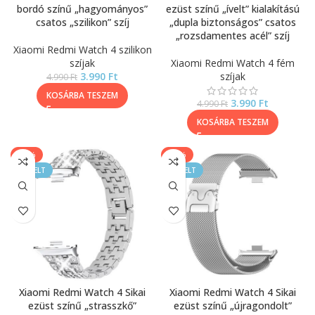
bordó színű „hagyományos”
ezüst színű „ívelt” kialakítású
csatos „szilikon” szíj
„dupla biztonságos” csatos
„rozsdamentes acél” szíj
Xiaomi Redmi Watch 4 szilikon
szíjak
Xiaomi Redmi Watch 4 fém
3.990
Ft
szíjak
4.990
Ft
KOSÁRBA TESZEM
3.990
Ft
4.990
Ft
KOSÁRBA TESZEM
-20%
-25%
KIEMELT
KIEMELT
Xiaomi Redmi Watch 4 Sikai
Xiaomi Redmi Watch 4 Sikai
ezüst színű „strasszkő”
ezüst színű „újragondolt”