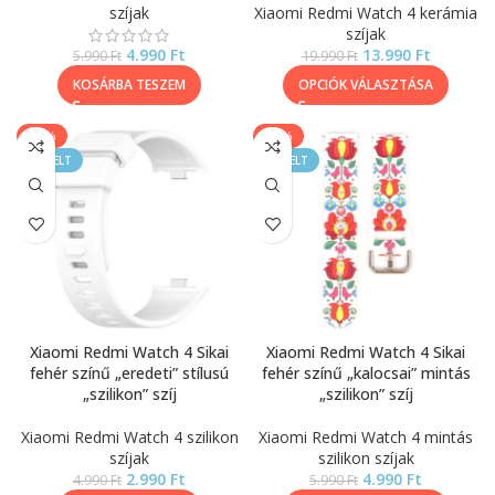
szíjak
Xiaomi Redmi Watch 4 kerámia
szíjak
4.990
Ft
13.990
Ft
5.990
Ft
19.990
Ft
KOSÁRBA TESZEM
OPCIÓK VÁLASZTÁSA
-40%
-17%
KIEMELT
KIEMELT
Xiaomi Redmi Watch 4 Sikai
Xiaomi Redmi Watch 4 Sikai
fehér színű „eredeti” stílusú
fehér színű „kalocsai” mintás
„szilikon” szíj
„szilikon” szíj
Xiaomi Redmi Watch 4 szilikon
Xiaomi Redmi Watch 4 mintás
szíjak
szilikon szíjak
2.990
Ft
4.990
Ft
4.990
Ft
5.990
Ft