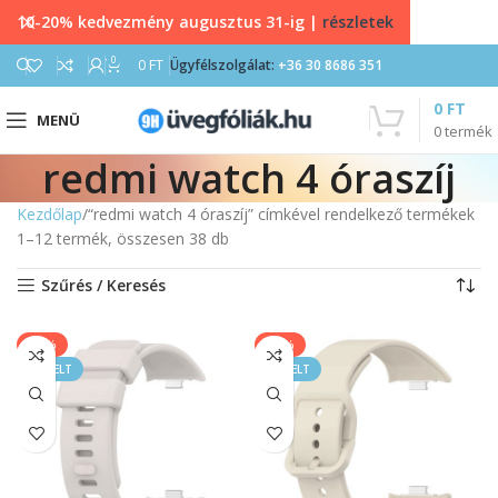
10-20% kedvezmény augusztus 31-ig |
részletek
0
0
FT
Ügyfélszolgálat:
+36 30 8686 351
0
FT
MENÜ
0
termék
redmi watch 4 óraszíj
Kezdőlap
“redmi watch 4 óraszíj” címkével rendelkező termékek
1–12 termék, összesen 38 db
Szűrés / Keresés
-40%
-20%
KIEMELT
KIEMELT