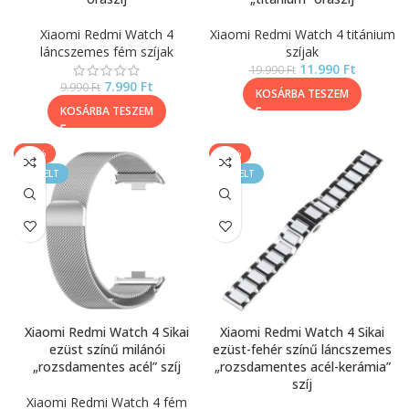
Xiaomi Redmi Watch 4
Xiaomi Redmi Watch 4 titánium
láncszemes fém szíjak
szíjak
11.990
Ft
19.990
Ft
7.990
Ft
9.990
Ft
KOSÁRBA TESZEM
KOSÁRBA TESZEM
-17%
-30%
KIEMELT
KIEMELT
Xiaomi Redmi Watch 4 Sikai
Xiaomi Redmi Watch 4 Sikai
ezüst színű milánói
ezüst-fehér színű láncszemes
„rozsdamentes acél” szíj
„rozsdamentes acél-kerámia”
szíj
Xiaomi Redmi Watch 4 fém