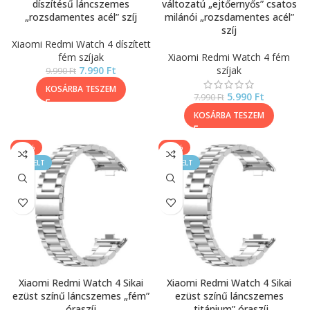
díszítésű láncszemes
változatú „ejtőernyős” csatos
„rozsdamentes acél” szíj
milánói „rozsdamentes acél”
szíj
Xiaomi Redmi Watch 4 díszített
fém szíjak
Xiaomi Redmi Watch 4 fém
7.990
Ft
szíjak
9.990
Ft
KOSÁRBA TESZEM
5.990
Ft
7.990
Ft
KOSÁRBA TESZEM
-20%
-40%
KIEMELT
KIEMELT
Xiaomi Redmi Watch 4 Sikai
Xiaomi Redmi Watch 4 Sikai
ezüst színű láncszemes „fém”
ezüst színű láncszemes
óraszíj
„titánium” óraszíj