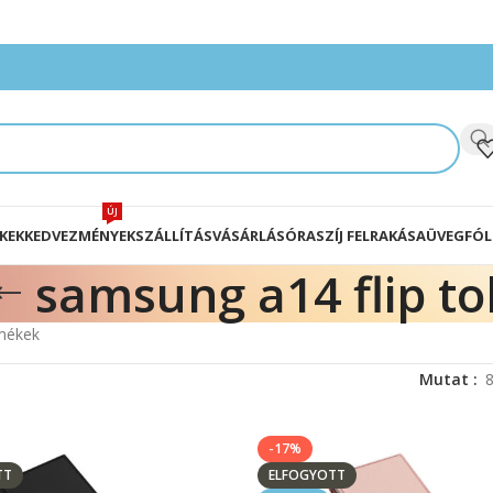
ÚJ
KEK
KEDVEZMÉNYEK
SZÁLLÍTÁS
VÁSÁRLÁS
ÓRASZÍJ FELRAKÁSA
ÜVEGFÓL
samsung a14 flip to
rmékek
Mutat
-17%
TT
ELFOGYOTT