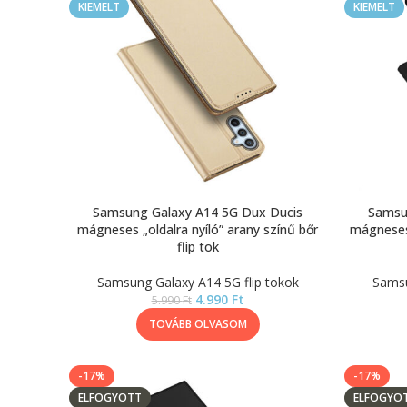
KIEMELT
KIEMELT
Samsung Galaxy A14 5G Dux Ducis
Samsu
mágneses „oldalra nyíló” arany színű bőr
mágneses 
flip tok
Samsung Galaxy A14 5G flip tokok
Samsu
4.990
Ft
5.990
Ft
TOVÁBB OLVASOM
-17%
-17%
ELFOGYOTT
ELFOGYO