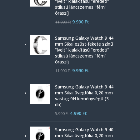
"ívelt" kialakítású "eredeti"
stílusú láncszemes "fém"
óraszíj
9.990
Ft
11.990
Ft
Samsung Galaxy Watch 9 44
mm Sikai ezüst-fekete színű
"ívelt" kialakítású "eredeti"
stílusú láncszemes "fém"
óraszíj
9.990
Ft
11.990
Ft
Samsung Galaxy Watch 9 44
mm Sikai üvegfólia 0,20 mm
vastag 9H keménységű (3
db)
4.990
Ft
5.990
Ft
Samsung Galaxy Watch 9 40
mm Sikai üvegfólia 0,20 mm