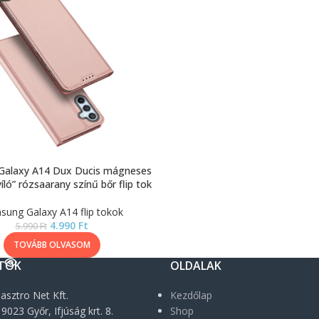
Galaxy A14 Dux Ducis mágneses
yíló” rózsaarany színű bőr flip tok
sung Galaxy A14 flip tokok
4.990
Ft
5.990
Ft
TOVÁBB OLVASOM
TOK
OLDALAK
asztro Net Kft.
Kezdőlap
9023 Győr, Ifjúság krt. 8.
Shop