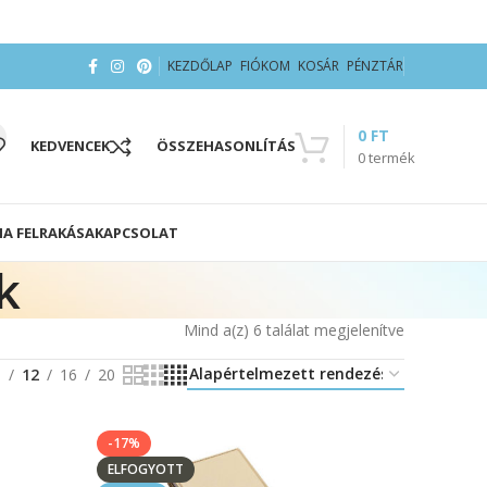
KEZDŐLAP
FIÓKOM
KOSÁR
PÉNZTÁR
0
FT
KEDVENCEK
ÖSSZEHASONLÍTÁS
0
termék
IA FELRAKÁSA
KAPCSOLAT
k
Mind a(z) 6 találat megjelenítve
8
12
16
20
-17%
ELFOGYOTT