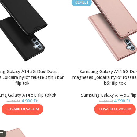
KIEMELT
ng Galaxy A14 5G Dux Ducis
Samsung Galaxy A14 5G Dux
„oldalra nyíló” fekete színű bőr
mágneses „oldalra nyíló” rózsaa
flip tok
bőr flip tok
ng Galaxy A14 5G flip tokok
Samsung Galaxy A14 5G flip
4.990
Ft
4.990
Ft
5.990
Ft
5.990
Ft
TOVÁBB OLVASOM
TOVÁBB OLVASOM
TT