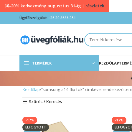
10-20% kedvezmény augusztus 31-ig |
részletek
Ügyfélszolgálat:
+36 30 8686 351
TERMÉKEK
KEZDŐLAP
TERMÉ
Kezdőlap
“samsung a14 flip tok” címkével rendelkező te
Szűrés / Keresés
-17%
-17%
ELFOGYOTT
ELFOGYO