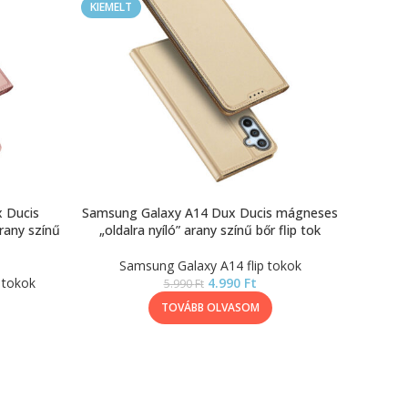
KIEMELT
 Ducis
Samsung Galaxy A14 Dux Ducis mágneses
rany színű
„oldalra nyíló” arany színű bőr flip tok
Samsung Galaxy A14 flip tokok
 tokok
4.990
Ft
5.990
Ft
TOVÁBB OLVASOM