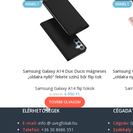
KIEMELT
KIEMELT
Samsung Galaxy A14 Dux Ducis mágneses
Samsung 
„oldalra nyíló” fekete színű bőr flip tok
„oldalra n
Samsung Galaxy A14 flip tokok
Sam
4.990
Ft
5.990
Ft
TOVÁBB OLVASOM
ELÉRHETŐSÉGEK
CÉGADA
E-mail:
info @ uvegfoliak.hu
Cégnév:
G
Telefon:
+36 30 8686 351
Székhely: