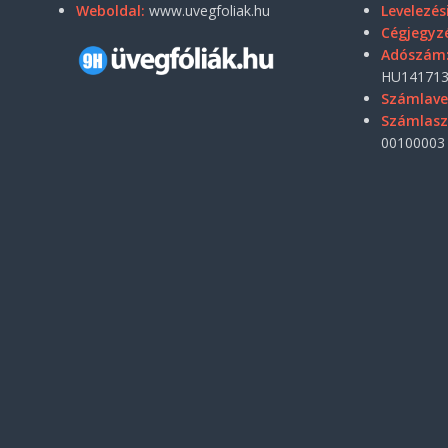
Weboldal:
www.uvegfoliak.hu
Levelezés
Cégjegyz
Adószám
HU141713
Számlave
Számlas
00100003