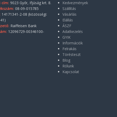
i cím:
9023 Győr, Ifjúság krt. 8.
Kedvezmények
ékszám:
08-09-015785
Szállítás
:
14171341-2-08 (közösségi:
Vásárlás
41)
Elállás
zető:
Raiffeisen Bank
ÁSZF
zám:
12096729-00346100-
Adatkezelés
GYIK
Információk
Felrakás
Törésteszt
Blog
Rólunk
Kapcsolat