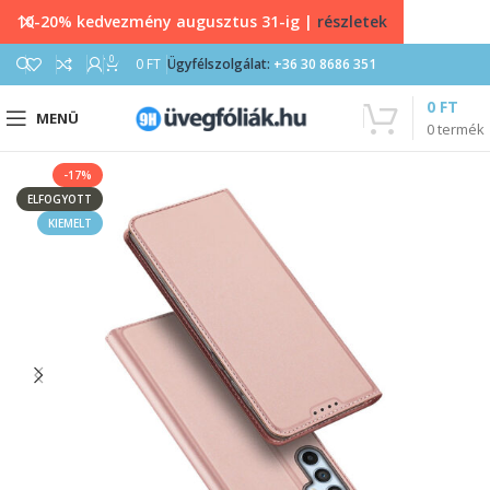
10-20% kedvezmény augusztus 31-ig |
részletek
0
0
FT
Ügyfélszolgálat:
+36 30 8686 351
0
FT
MENÜ
0
termék
-17%
ELFOGYOTT
KIEMELT