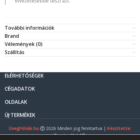
élvezetesebbé teszi azt.
További információk
Brand
Vélemények (0)
Szállítás
ELÉRHETŐSÉGEK
CÉGADATOK
OLDALAK
ÚJ TERMÉKEK
ÜvegFóliák.hu
2026 Minden jog fenntartva |
Készítette:
Gasztro Net Kft.