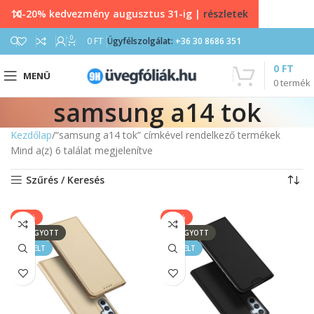
10-20% kedvezmény augusztus 31-ig |
részletek
0
0
FT
Ügyfélszolgálat:
+36 30 8686 351
0
FT
MENÜ
0
termék
samsung a14 tok
Kezdőlap
“samsung a14 tok” címkével rendelkező termékek
Mind a(z) 6 találat megjelenítve
Szűrés / Keresés
-17%
-17%
ELFOGYOTT
ELFOGYOTT
KIEMELT
KIEMELT