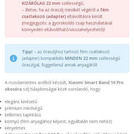
KIZÁRÓLAG 22 mm
szélességű,
– illetve, ha az óraszíj mindkét végéről a
fém
csatlakozó (adapter)
eltávolításra került
(megjegyzés: a gyorskioldó csap használatával
könnyedén eltávolítható/visszahelyezhető)!
Tipp!
– az óraszíjhoz tartozó fém csatlakozó
(adapter) kompatibilis
MINDEN 22 mm
szélességű
óraszíjjal, függetlenül annak anyagától!
A rozsdamentes acélból készült,
Xiaomi Smart Band 10 Pro
okosóra
szíj tulajdonságai közé sorolandó, hogy:
elegáns kinézetű
prémium minőségű
kellemes tapintású
könnyű (fém anyagához képest, egyáltalán nem nehéz)
kényelmes