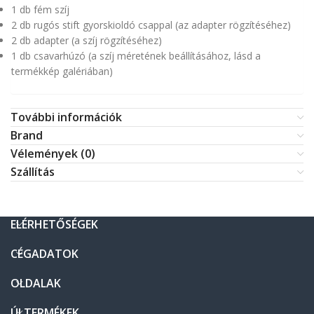
1 db fém szíj
2 db rugós stift gyorskioldó csappal (az adapter rögzítéséhez)
2 db adapter (a szíj rögzítéséhez)
1 db csavarhúzó (a szíj méretének beállításához, lásd a
termékkép galériában)
További információk
Brand
Vélemények (0)
Szállítás
ELÉRHETŐSÉGEK
CÉGADATOK
OLDALAK
ÚJ TERMÉKEK