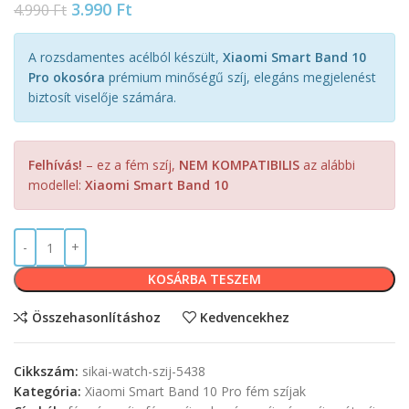
3.990
Ft
4.990
Ft
A rozsdamentes acélból készült,
Xiaomi Smart Band 10
Pro okosóra
prémium minőségű szíj, elegáns megjelenést
biztosít viselője számára.
Felhívás!
– ez a fém szíj,
NEM KOMPATIBILIS
az alábbi
modellel:
Xiaomi Smart Band 10
KOSÁRBA TESZEM
Összehasonlításhoz
Kedvencekhez
Cikkszám:
sikai-watch-szij-5438
Kategória:
Xiaomi Smart Band 10 Pro fém szíjak