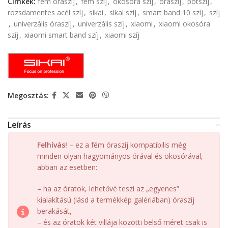
Címkék:
fém óraszíj
,
fém szíj
,
okosóra szíj
,
óraszíj
,
pótszíj
,
rozsdamentes acél szíj
,
sikai
,
sikai szíj
,
smart band 10 szíj
,
szíj
,
univerzális óraszíj
,
univerzális szíj
,
xiaomi
,
xiaomi okosóra
szíj
,
xiaomi smart band szíj
,
xiaomi szíj
Megosztás:
Leírás
Felhívás!
– ez a fém óraszíj kompatibilis még
minden olyan hagyományos órával és okosórával,
abban az esetben:
– ha az óratok, lehetővé teszi az „egyenes”
kialakítású (lásd a termékkép galériában) óraszíj
berakását,
– és az óratok két villája közötti belső méret csak is