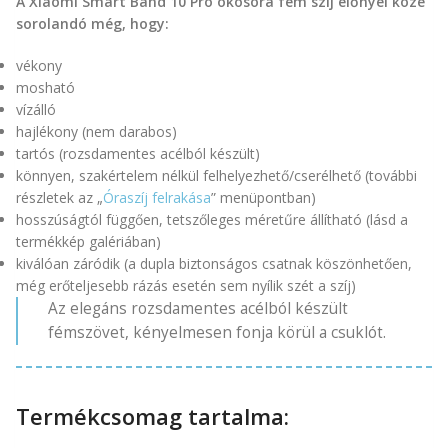
A Xiaomi Smart Band 10 Pro okosóra fém szíj előnyei közé
sorolandó még, hogy:
vékony
mosható
vízálló
hajlékony (nem darabos)
tartós (rozsdamentes acélból készült)
könnyen, szakértelem nélkül felhelyezhető/cserélhető (további
részletek az „
Óraszíj felrakása
” menüpontban)
hosszúságtól függően, tetszőleges méretűre állítható (lásd a
termékkép galériában)
kiválóan záródik (a dupla biztonságos csatnak köszönhetően,
még erőteljesebb rázás esetén sem nyílik szét a szíj)
Az elegáns rozsdamentes acélból készült
fémszövet, kényelmesen fonja körül a csuklót.
Termékcsomag tartalma: