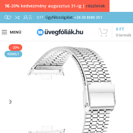
10-20% kedvezmény augusztus 31-ig |
részletek
0
0
FT
Ügyfélszolgálat:
+36 30 8686 351
0
FT
MENÜ
0
termék
-20%
KIEMELT