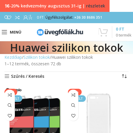
10-20% kedvezmény augusztus 31-ig |
részletek
0
0
FT
Ügyfélszolgálat:
+36 30 8686 351
0
FT
MENÜ
0
termék
Huawei szilikon tokok
Kezdőlap
Szilikon tokok
Huawei szilikon tokok
1–12 termék, összesen 72 db
Szűrés / Keresés
SALE
-11%
KIEMELT
KIEMELT