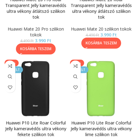
Transparent Jelly kameravédős
Transparent Jelly kameravédős
ultra vékony átlátszó szilikon
ultra vékony átlátszó szilikon
tok
tok
Huawei Mate 20 Pro szilikon
Huawei Mate 20 szilikon tokok
tokok
3.990
Ft
4.490
Ft
3.990
Ft
4.490
Ft
KOSÁRBA TESZEM
KOSÁRBA TESZEM
-11%
-11%
KIEMELT
KIEMELT
Huawei P10 Lite Roar Colorful
Huawei P10 Lite Roar Colorful
Jelly kameravédős ultra vékony
Jelly kameravédős ultra vékony
fekete szilikon tok
lime szilikon tok