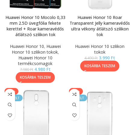
Huawei Honor 10 Mocolo 0,33
Huawei Honor 10 Roar
mm 2.5D üvegfólia fekete
Transparent Jelly kameravédős
kerettel + Roar kameravédős
ultra vékony átlátszó szilikon
átlátszó szilikon tok
tok
Huawei Honor 10
,
Huawei
Huawei Honor 10 szilikon
Honor 10 szilikon tokok
,
tokok
Huawei Honor 10
3.990
Ft
4.490
Ft
termékcsomagok
KOSÁRBA TESZEM
4.980
Ft
7.980
Ft
KOSÁRBA TESZEM
-11%
-11%
KIEMELT
KIEMELT