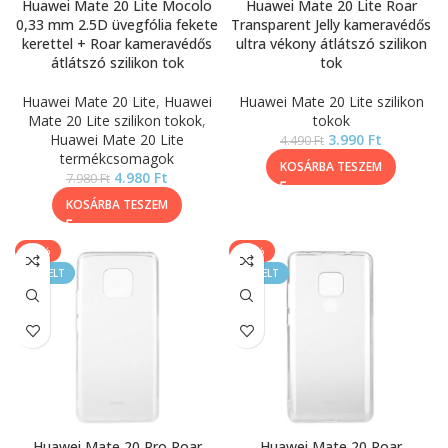
Huawei Mate 20 Lite Mocolo
Huawei Mate 20 Lite Roar
0,33 mm 2.5D üvegfólia fekete
Transparent Jelly kameravédős
kerettel + Roar kameravédős
ultra vékony átlátszó szilikon
átlátszó szilikon tok
tok
Huawei Mate 20 Lite
,
Huawei
Huawei Mate 20 Lite szilikon
Mate 20 Lite szilikon tokok
,
tokok
Huawei Mate 20 Lite
3.990
Ft
4.490
Ft
termékcsomagok
KOSÁRBA TESZEM
4.980
Ft
7.980
Ft
KOSÁRBA TESZEM
-11%
-11%
KIEMELT
KIEMELT
Huawei Mate 20 Pro Roar
Huawei Mate 20 Roar