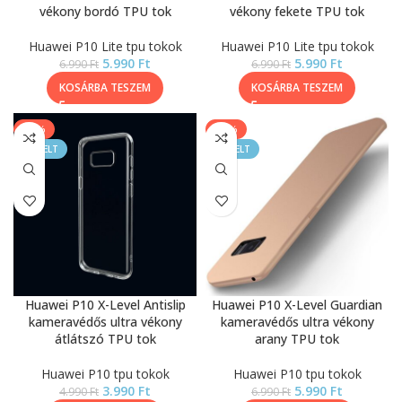
vékony bordó TPU tok
vékony fekete TPU tok
Huawei P10 Lite tpu tokok
Huawei P10 Lite tpu tokok
5.990
Ft
5.990
Ft
6.990
Ft
6.990
Ft
KOSÁRBA TESZEM
KOSÁRBA TESZEM
-20%
-14%
KIEMELT
KIEMELT
Huawei P10 X-Level Antislip
Huawei P10 X-Level Guardian
kameravédős ultra vékony
kameravédős ultra vékony
átlátszó TPU tok
arany TPU tok
Huawei P10 tpu tokok
Huawei P10 tpu tokok
3.990
Ft
5.990
Ft
4.990
Ft
6.990
Ft