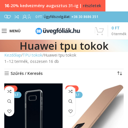
10-20% kedvezmény augusztus 31-ig |
részletek
0
0
FT
Ügyfélszolgálat:
+36 30 8686 351
0
FT
MENÜ
0
termék
Huawei tpu tokok
Kezdőlap
TPU tokok
Huawei tpu tokok
1–12 termék, összesen 16 db
Szűrés / Keresés
-20%
-14%
KIEMELT
KIEMELT