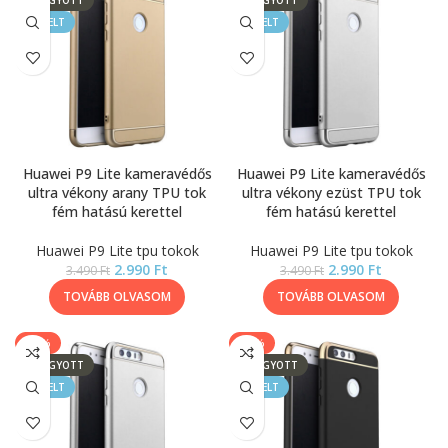
ELFOGYOTT
ELFOGYOTT
KIEMELT
KIEMELT
Huawei P9 Lite kameravédős
Huawei P9 Lite kameravédős
ultra vékony arany TPU tok
ultra vékony ezüst TPU tok
fém hatású kerettel
fém hatású kerettel
Huawei P9 Lite tpu tokok
Huawei P9 Lite tpu tokok
2.990
Ft
2.990
Ft
3.490
Ft
3.490
Ft
TOVÁBB OLVASOM
TOVÁBB OLVASOM
-14%
-14%
ELFOGYOTT
ELFOGYOTT
KIEMELT
KIEMELT