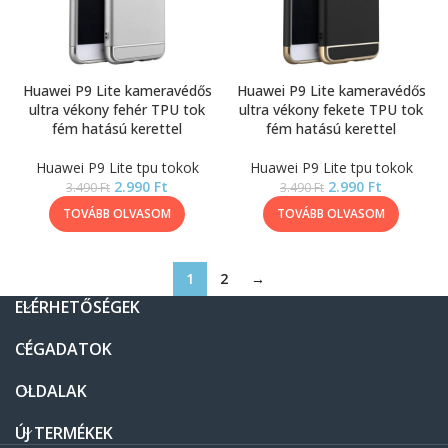
Huawei P9 Lite kameravédős
Huawei P9 Lite kameravédős
ultra vékony fehér TPU tok
ultra vékony fekete TPU tok
fém hatású kerettel
fém hatású kerettel
Huawei P9 Lite tpu tokok
Huawei P9 Lite tpu tokok
2.990
Ft
2.990
Ft
3.490
Ft
3.490
Ft
TOVÁBB OLVASOM
TOVÁBB OLVASOM
1
2
→
ELÉRHETŐSÉGEK
CÉGADATOK
OLDALAK
ÚJ TERMÉKEK