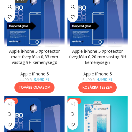
ELFOGYOTT
Apple iPhone 5 Xprotector
Apple iPhone 5 Xprotector
matt üvegfólia 0,33 mm
üvegfólia 0,20 mm vastag 9H
vastag 9H keménységű
keménységű
Apple iPhone 5
Apple iPhone 5
3.990
Ft
4.990
Ft
4.490
Ft
5.490
Ft
TOVÁBB OLVASOM
KOSÁRBA TESZEM
-14%
-20%