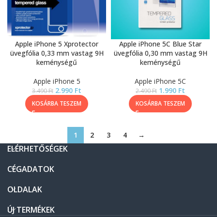
Apple iPhone 5 Xprotector
Apple iPhone 5C Blue Star
üvegfólia 0,33 mm vastag 9H
üvegfólia 0,30 mm vastag 9H
keménységű
keménységű
Apple iPhone 5
Apple iPhone 5C
2.990
Ft
1.990
Ft
3.490
Ft
2.490
Ft
KOSÁRBA TESZEM
KOSÁRBA TESZEM
1
2
3
4
→
ELÉRHETŐSÉGEK
CÉGADATOK
OLDALAK
ÚJ TERMÉKEK