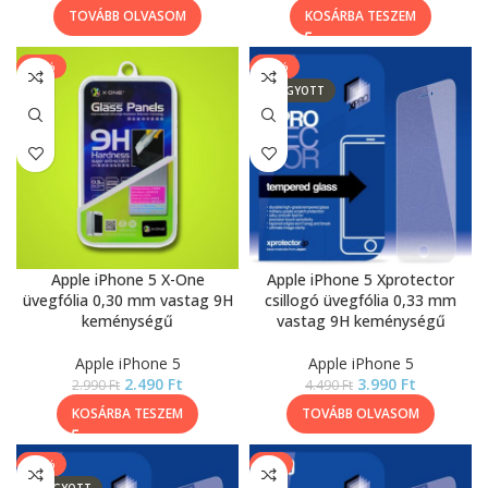
TOVÁBB OLVASOM
KOSÁRBA TESZEM
-17%
-11%
ELFOGYOTT
Apple iPhone 5 X-One
Apple iPhone 5 Xprotector
üvegfólia 0,30 mm vastag 9H
csillogó üvegfólia 0,33 mm
keménységű
vastag 9H keménységű
Apple iPhone 5
Apple iPhone 5
2.490
Ft
3.990
Ft
2.990
Ft
4.490
Ft
KOSÁRBA TESZEM
TOVÁBB OLVASOM
-11%
-9%