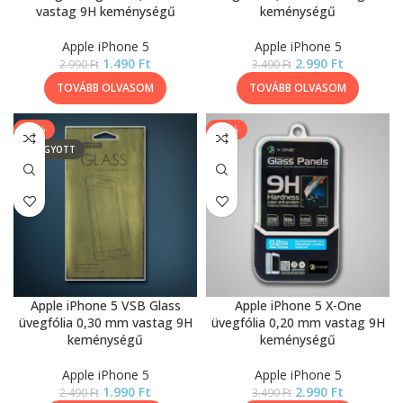
vastag 9H keménységű
keménységű
Apple iPhone 5
Apple iPhone 5
1.490
Ft
2.990
Ft
2.990
Ft
3.490
Ft
TOVÁBB OLVASOM
TOVÁBB OLVASOM
-20%
-14%
ELFOGYOTT
Apple iPhone 5 VSB Glass
Apple iPhone 5 X-One
üvegfólia 0,30 mm vastag 9H
üvegfólia 0,20 mm vastag 9H
keménységű
keménységű
Apple iPhone 5
Apple iPhone 5
1.990
Ft
2.990
Ft
2.490
Ft
3.490
Ft