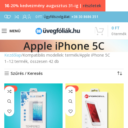
10-20% kedvezmény augusztus 31-ig |
részletek
0
0
FT
Ügyfélszolgálat:
+36 30 8686 351
0
FT
MENÜ
0
termék
Apple iPhone 5C
Kezdőlap
Kompatibilis modellek: termék
Apple iPhone 5C
1–12 termék, összesen 42 db
Szűrés / Keresés
-20%
-17%