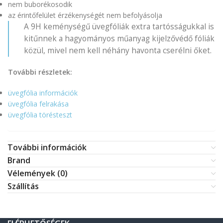
nem buborékosodik
az érintőfelület érzékenységét nem befolyásolja
A 9H keménységű üvegfóliák extra tartósságukkal is
kitűnnek a hagyományos műanyag kijelzővédő fóliák
közül, mivel nem kell néhány havonta cserélni őket.
További részletek:
üvegfólia információk
üvegfólia felrakása
üvegfólia törésteszt
További információk
Brand
Vélemények (0)
Szállítás