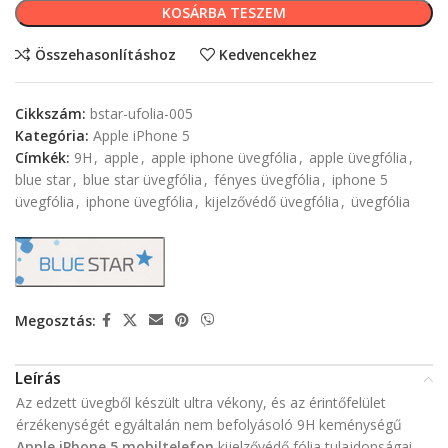
KOSÁRBA TESZEM
Összehasonlításhoz
Kedvencekhez
Cikkszám:
bstar-ufolia-005
Kategória:
Apple iPhone 5
Címkék:
9H
,
apple
,
apple iphone üvegfólia
,
apple üvegfólia
,
blue star
,
blue star üvegfólia
,
fényes üvegfólia
,
iphone 5
üvegfólia
,
iphone üvegfólia
,
kijelzővédő üvegfólia
,
üvegfólia
Megosztás:
Leírás
Az edzett üvegből készült ultra vékony, és az érintőfelület
érzékenységét egyáltalán nem befolyásoló 9H keménységű
Apple iPhone 5 mobiltelefon
kijelzővédő fólia tulajdonságai