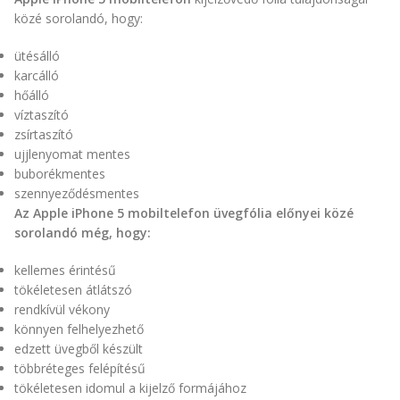
közé sorolandó, hogy:
ütésálló
karcálló
hőálló
víztaszító
zsírtaszító
ujjlenyomat mentes
buborékmentes
szennyeződésmentes
Az Apple iPhone 5 mobiltelefon üvegfólia előnyei közé
sorolandó még, hogy:
kellemes érintésű
tökéletesen átlátszó
rendkívül vékony
könnyen felhelyezhető
edzett üvegből készült
többréteges felépítésű
tökéletesen idomul a kijelző formájához