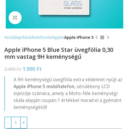
Nagyítás
Kezdőlap
Mobiltelefonok
Apple
Apple iPhone 5
Apple iPhone 5 Blue Star üvegfólia 0,30
mm vastag 9H keménységű
1.990
Ft
2.490
Ft
A 9H keménységű üvegfólia extra védelmet nyújt az
Apple iPhone 5 mobiltelefon
, sérülékeny LCD
kijelzője számára, amely a Mohs-féle keménységi
skála alapján csupán 1 értékkel marad el a gyémánt
keménységétől!