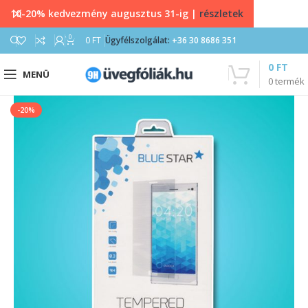
10-20% kedvezmény augusztus 31-ig |
részletek
0
0
FT
Ügyfélszolgálat:
+36 30 8686 351
0
FT
MENÜ
0
termék
-20%